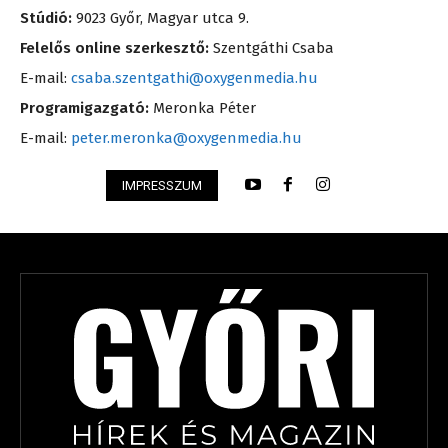
Stúdió:
9023 Győr, Magyar utca 9.
Felelős online szerkesztő:
Szentgáthi Csaba
E-mail:
csaba.szentgathi@oxygenmedia.hu
Programigazgató:
Meronka Péter
E-mail:
peter.meronka@oxygenmedia.hu
IMPRESSZUM