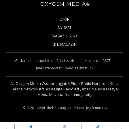
GYŐR
NYUGAT
MAGAZINJAINK
LIFE MAGAZIN
Moderációs alapelvek
Adatkezelési tájékoztató
ÁSZF
Játékszabályzat
Médiaajánlatunk
Az Oxygen Media Csoport tagjai: A Plusz Rádió Nonprofit Kft., az
Alisca Network Kft. és a Lajta Rádió Kft., az MTVA és a Magyar
Média Mecanatúra támogatottja.
©
2026
- Győri Hírek és Magazin. Minden jog fenntartva.