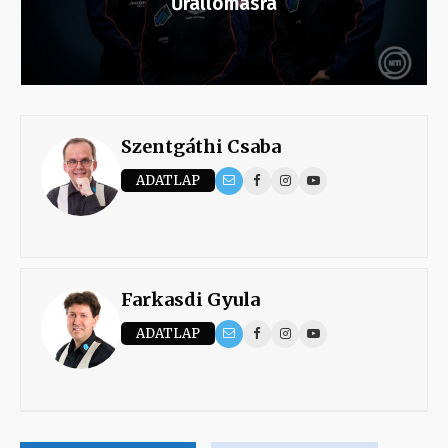
Űrállomásra
Szentgáthi Csaba
ADATLAP
Farkasdi Gyula
ADATLAP