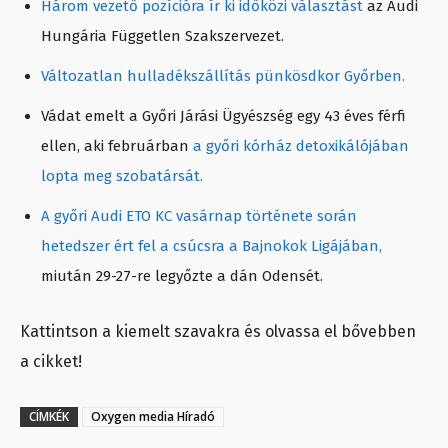
Három vezető pozícióra ír ki időközi választást
az Audi
Hungária Független Szakszervezet.
Változatlan hulladékszállítás pünkösdkor Győrben.
Vádat emelt a Győri Járási Ügyészség egy 43 éves férfi
ellen, aki februárban
a győri kórház detoxikálójában
lopta meg szobatársát.
A győri Audi ETO KC vasárnap története során
hetedszer ért fel a csúcsra a Bajnokok Ligájában,
miután 29-27-re legyőzte a dán Odensét.
Kattintson a kiemelt szavakra és olvassa el bővebben
a cikket!
CÍMKÉK
Oxygen media Híradó