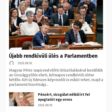
Újabb rendkívüli ülés a Parlamentben
2026.08.10.
Magyar Péter napirend előtti felszólalásával kezdődik
az Országgyűlés eheti, kétnapos rendkívüli ülése
hétfőn. Két új fideszes képviselői is esküt tehet, majd a
parlament bizottsági...
Pénzért, vizsgálat nélkül írt fel
nyugtatót egy orvos
2026.08.10.