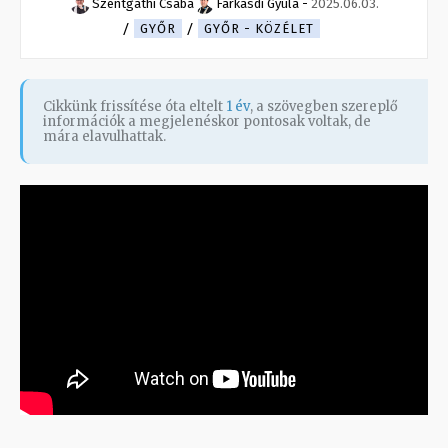
Szentgáthi Csaba
Farkasdi Gyula
-
2025.06.03.
GYŐR
GYŐR - KÖZÉLET
Cikkünk frissítése óta eltelt
1 év
, a szövegben szereplő
információk a megjelenéskor pontosak voltak, de
mára elavulhattak.