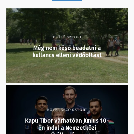
ELŐZŐ SZTORI
Még nem késő beadatni a
kullancs elleni védőoltást
KÖVETKEZŐ SZTORI
Kapu Tibor várhatóan június 10-
én indul a Nemzetközi