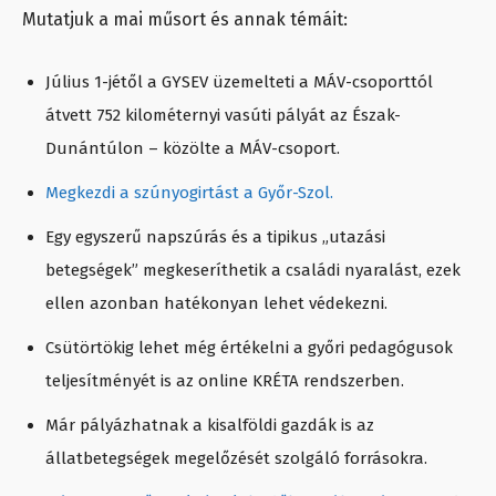
Mutatjuk a mai műsort és annak témáit:
Július 1-jétől a GYSEV üzemelteti a MÁV-csoporttól
átvett 752 kilométernyi vasúti pályát az Észak-
Dunántúlon – közölte a MÁV-csoport.
Megkezdi a szúnyogirtást a Győr-Szol.
Egy egyszerű napszúrás és a tipikus „utazási
betegségek” megkeseríthetik a családi nyaralást, ezek
ellen azonban hatékonyan lehet védekezni.
Csütörtökig lehet még értékelni a győri pedagógusok
teljesítményét is az online KRÉTA rendszerben.
Már pályázhatnak a kisalföldi gazdák is az
állatbetegségek megelőzését szolgáló forrásokra.