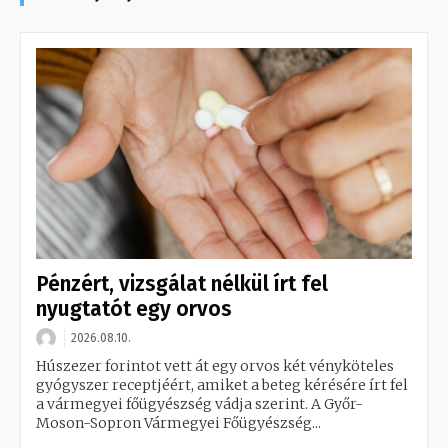
Pénzért, vizsgálat nélkül írt fel
nyugtatót egy orvos
2026.08.10.
Húszezer forintot vett át egy orvos két vényköteles
gyógyszer receptjéért, amiket a beteg kérésére írt fel
a vármegyei főügyészség vádja szerint. A Győr-
Moson-Sopron Vármegyei Főügyészség...