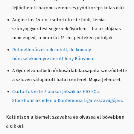
fejlődhetett három szerencsés győri középiskolás diák.
Augusztus 14-én, csütörtök este földi, kémiai
szúnyoggyérítést végeznek Győrben – ha az időjárás
nem engedi, a munkát 15-én, pénteken pótolják.
Rutinellenőrzésnek indult, de komoly
bűncselekményre derült fény Bőnyben.
A Győr élvonalbeli női kosárlabdacsapata szerződtette
a szlovén válogatott fiatal centerét, Mojca Jelenc-et.
Csütörtök este 7 órakor játszik az ETO FC a
Stockholmiak ellen a Konferencia Liga visszavágóján.
Kattintson a kiemelt szavakra és olvassa el bővebben
a cikket!