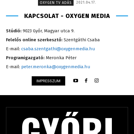
2021.04.17.
OXYGEN TV ADÁS
KAPCSOLAT - OXYGEN MEDIA
Stúdió:
9023 Győr, Magyar utca 9.
Felelős online szerkesztő:
Szentgáthi Csaba
E-mail:
csaba.szentgathi@oxygenmedia.hu
Programigazgató:
Meronka Péter
E-mail:
peter.meronka@oxygenmedia.hu
IMPRESSZUM