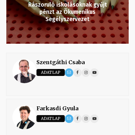
Rászoruló iskolásoknak gyűjt
pénzt az Ökumenikus
Segélyszervezet
Szentgáthi Csaba
ADATLAP
Farkasdi Gyula
ADATLAP