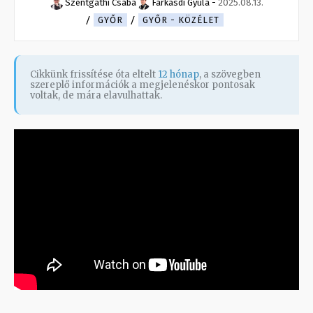
Szentgáthi Csaba
Farkasdi Gyula
-
2025.08.13.
GYŐR
GYŐR - KÖZÉLET
Cikkünk frissítése óta eltelt
12 hónap
, a szövegben
szereplő információk a megjelenéskor pontosak
voltak, de mára elavulhattak.