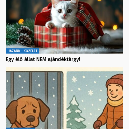
HAZÁNK - KÖZÉLET
Egy élő állat NEM ajándéktárgy!