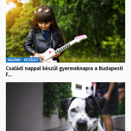
HAZÁNK - KÖZÉLET
Családi nappal készül gyermeknapra a Budapesti
F…