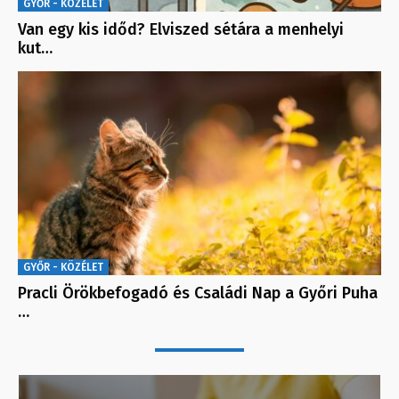
GYŐR - KÖZÉLET
Van egy kis időd? Elviszed sétára a menhelyi
kut…
GYŐR - KÖZÉLET
Pracli Örökbefogadó és Családi Nap a Győri Puha
…