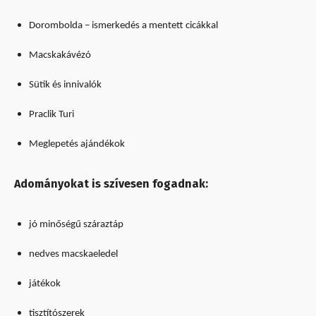
Dorombolda – ismerkedés a mentett cicákkal
Macskakávézó
Sütik és innivalók
Praclik Turi
Meglepetés ajándékok
Adományokat is szívesen fogadnak:
jó minőségű száraztáp
nedves macskaeledel
játékok
tisztítószerek