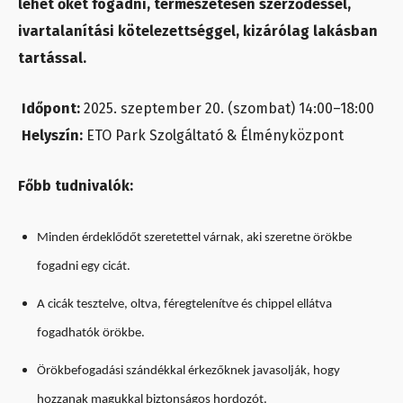
lehet őket fogadni, természetesen szerződéssel,
ivartalanítási kötelezettséggel, kizárólag lakásban
tartással.
Időpont:
2025. szeptember 20. (szombat) 14:00–18:00
Helyszín:
ETO Park Szolgáltató & Élményközpont
Főbb tudnivalók:
Minden érdeklődőt szeretettel várnak, aki szeretne örökbe
fogadni egy cicát.
A cicák tesztelve, oltva, féregtelenítve és chippel ellátva
fogadhatók örökbe.
Örökbefogadási szándékkal érkezőknek javasolják, hogy
hozzanak magukkal biztonságos hordozót.