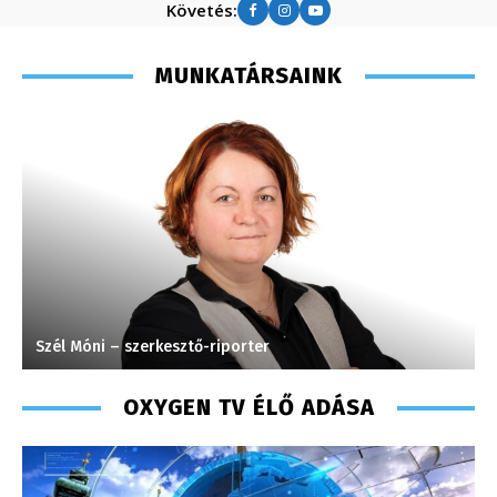
Követés:
MUNKATÁRSAINK
Tóth Bálint – operatőr-vágó – 2009
H
OXYGEN TV ÉLŐ ADÁSA