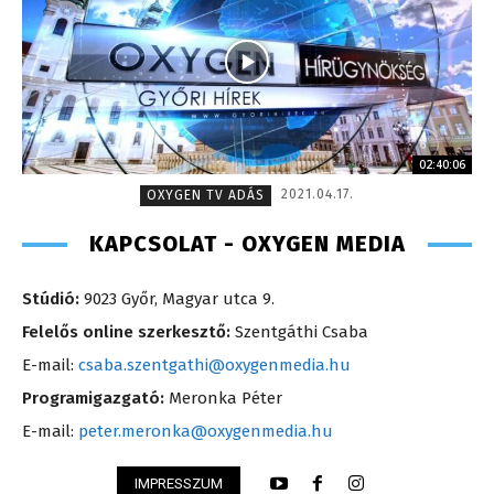
02:40:06
2021.04.17.
OXYGEN TV ADÁS
KAPCSOLAT - OXYGEN MEDIA
Stúdió:
9023 Győr, Magyar utca 9.
Felelős online szerkesztő:
Szentgáthi Csaba
E-mail:
csaba.szentgathi@oxygenmedia.hu
Programigazgató:
Meronka Péter
E-mail:
peter.meronka@oxygenmedia.hu
IMPRESSZUM