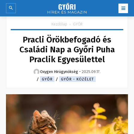
Kezdőlap
GYŐR
Pracli Örökbefogadó és
Családi Nap a Győri Puha
Praclik Egyesülettel
Oxygen Hirügynökség
-
2025.09.17.
GYŐR
GYŐR - KÖZÉLET