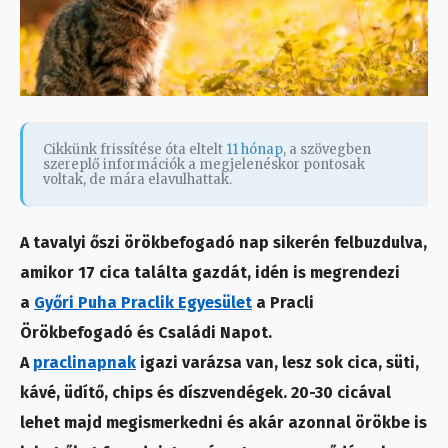
Cikkünk frissítése óta eltelt
11 hónap
, a szövegben
szereplő információk a megjelenéskor pontosak
voltak, de mára elavulhattak.
A tavalyi őszi örökbefogadó nap sikerén felbuzdulva,
amikor 17 cica találta gazdát, idén is megrendezi
a
Győri Puha Praclik Egyesület
a Pracli
Örökbefogadó és Családi Napot.
A
praclinapnak
igazi varázsa van, lesz sok cica, süti,
kávé, üdítő, chips és díszvendégek. 20-30 cicával
lehet majd megismerkedni és akár azonnal örökbe is