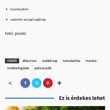
macskaalom
valamint anyagi segítség
Fotó: pexels
CÍMKÉK
állatorvos
családi nap
ivartalanítás
macska
örökbefogadás
puha praclik
Ez is érdekes lehet