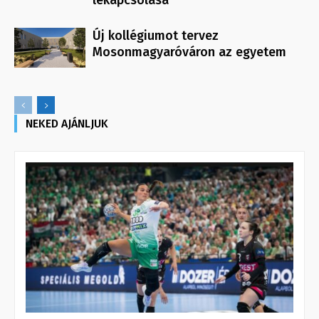
lekapcsolása
Új kollégiumot tervez
Mosonmagyaróváron az egyetem
NEKED AJÁNLJUK