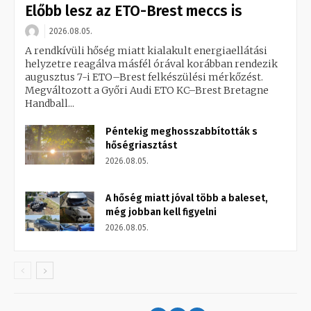
Előbb lesz az ETO-Brest meccs is
2026.08.05.
A rendkívüli hőség miatt kialakult energiaellátási
helyzetre reagálva másfél órával korábban rendezik
augusztus 7-i ETO–Brest felkészülési mérkőzést.
Megváltozott a Győri Audi ETO KC–Brest Bretagne
Handball...
Péntekig meghosszabbították s
hőségriasztást
2026.08.05.
A hőség miatt jóval több a baleset,
még jobban kell figyelni
2026.08.05.