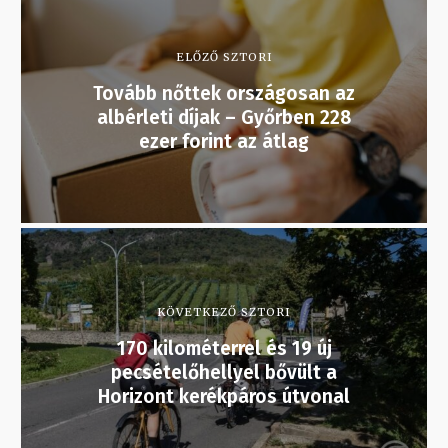
ELŐZŐ SZTORI
Tovább nőttek országosan az
albérleti díjak – Győrben 228
ezer forint az átlag
KÖVETKEZŐ SZTORI
170 kilométerrel és 19 új
pecsételőhellyel bővült a
Horizont kerékpáros útvonal