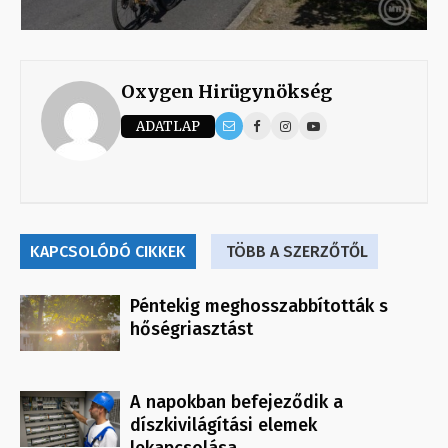
Oxygen Hirügynökség
ADATLAP
KAPCSOLÓDÓ CIKKEK
TÖBB A SZERZŐTŐL
Péntekig meghosszabbították s
hőségriasztást
A napokban befejeződik a
díszkivilágítási elemek