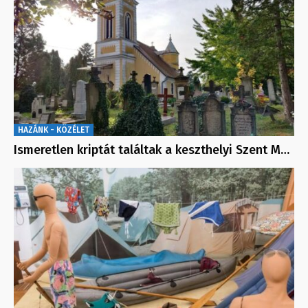
HAZÁNK - KÖZÉLET
Ismeretlen kriptát találtak a keszthelyi Szent M…