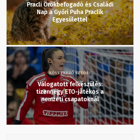
Pracli Örökbefogadó és Családi
Nap a Győri Puha Praclik
Egyesülettel
KÖVETKEZŐ SZTORI
Válogatott felkészülés:
tizennégy ETO-játékos a
nemzeti csapatoknál