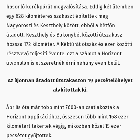
hasonló kerékpárút megvalósítása. Eddig két ütemben
egy 628 kilométeres szakaszt építettek meg
Nagyoroszi és Keszthely között, ebből a hétfőn
átadott, Keszthely és Bakonybél közötti útszakasz
hossza 172 kilométer. A Kéktúrát ötszáz és ezer közötti
résztvevő teljesíti évente, ezt a számot a Horizont
útvonalán is el szeretnék érni néhány éven belül.
Az újonnan átadott útszakaszon 19 pecsételőhelyet
alakítottak ki.
Április óta már több mint 7600-an csatlakoztak a
Horizont applikációhoz, összesen több mint 168 ezer
kilométert tekertek végig, miközben közel 15 ezer
pecsétet gyűjtöttek.