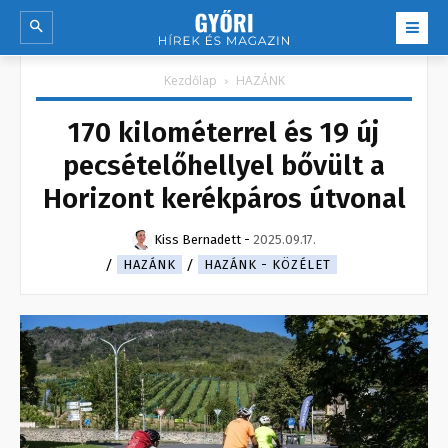
Kezdőlap
HAZÁNK
170 kilométerrel és 19 új
pecsételőhellyel bővült a
Horizont kerékpáros útvonal
Kiss Bernadett
-
2025.09.17.
HAZÁNK
HAZÁNK - KÖZÉLET