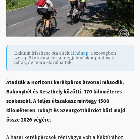
Cikkünk frissítése óta eltelt
11 hónap
, a szövegben
szereplő információk a megjelenéskor pontosak
voltak, de mára elavulhattak.
Átadták a Horizont kerékpáros útvonal második,
Bakonybél és Keszthely közötti, 170 kilométeres
szakaszát. A teljes útszakasz mintegy 1500
kilométeren Tokajt és Szentgotthárdot köti majd
össze 2026 végére.
A hazai kerékpárosok régi vágya volt a Kéktúrához