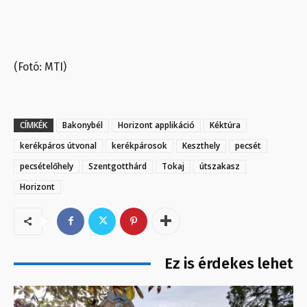
(Fotó: MTI)
CÍMKÉK
Bakonybél
Horizont applikáció
Kéktúra
kerékpáros útvonal
kerékpárosok
Keszthely
pecsét
pecsételőhely
Szentgotthárd
Tokaj
útszakasz
Horizont
Ez is érdekes lehet