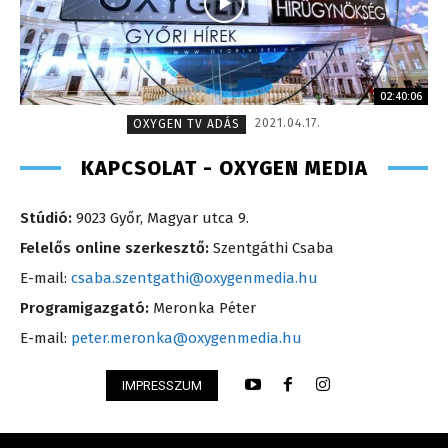
02:40:06
2021.04.17.
OXYGEN TV ADÁS
KAPCSOLAT - OXYGEN MEDIA
Stúdió:
9023 Győr, Magyar utca 9.
Felelős online szerkesztő:
Szentgáthi Csaba
E-mail:
csaba.szentgathi@oxygenmedia.hu
Programigazgató:
Meronka Péter
E-mail:
peter.meronka@oxygenmedia.hu
IMPRESSZUM