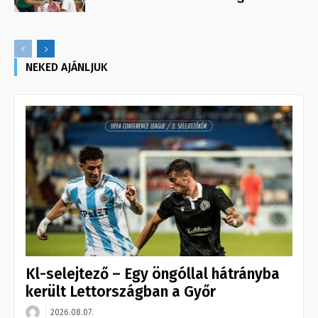
NEKED AJÁNLJUK
Kl-selejtező – Egy öngóllal hátrányba
került Lettországban a Győr
2026.08.07.