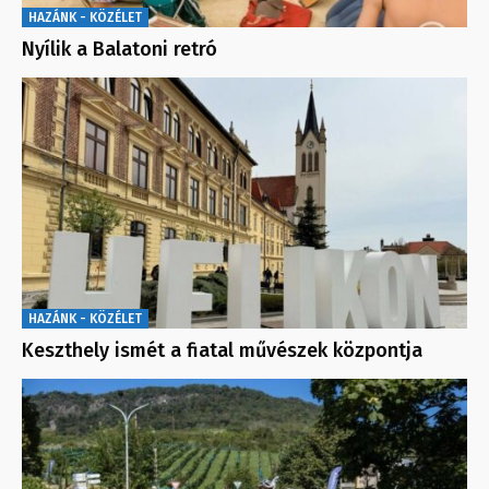
HAZÁNK - KÖZÉLET
Nyílik a Balatoni retró
HAZÁNK - KÖZÉLET
Keszthely ismét a fiatal művészek központja