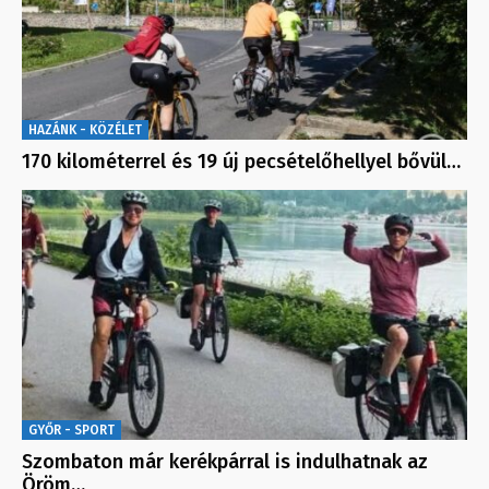
HAZÁNK - KÖZÉLET
170 kilométerrel és 19 új pecsételőhellyel bővül…
GYŐR - SPORT
Szombaton már kerékpárral is indulhatnak az
Öröm…