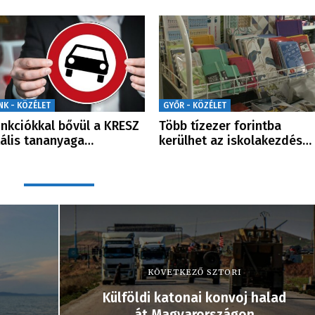
NK - KÖZÉLET
GYŐR - KÖZÉLET
unkciókkal bővül a KRESZ
Több tízezer forintba
tális tananyaga…
kerülhet az iskolakezdés…
KÖVETKEZŐ SZTORI
Külföldi katonai konvoj halad
át Magyarországon