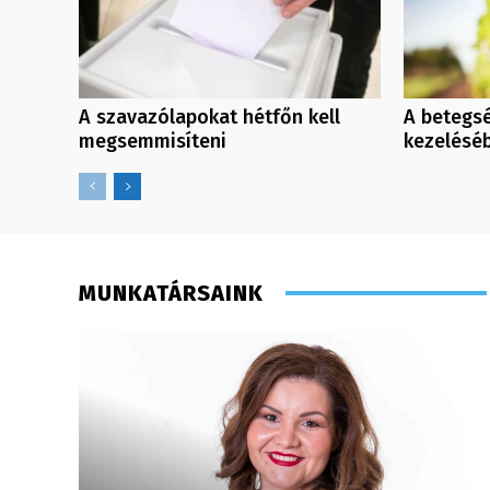
A szavazólapokat hétfőn kell
A betegs
megsemmisíteni
kezeléséb
MUNKATÁRSAINK