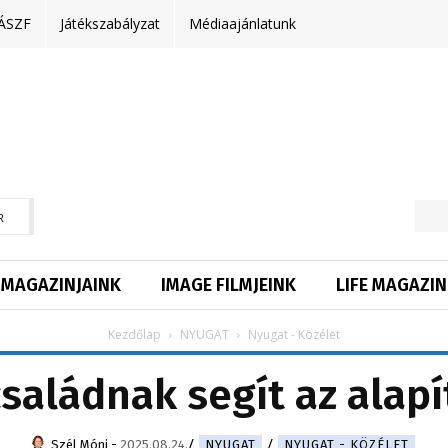
ÁSZF
Játékszabályzat
Médiaajánlatunk
R
MAGAZINJAINK
IMAGE FILMJEINK
LIFE MAGAZIN
Kezdőlap
NYUGAT
Nyugat - Közélet
saládnak segít az alap
Szél Móni
-
2025.08.24.
NYUGAT
NYUGAT - KÖZÉLET