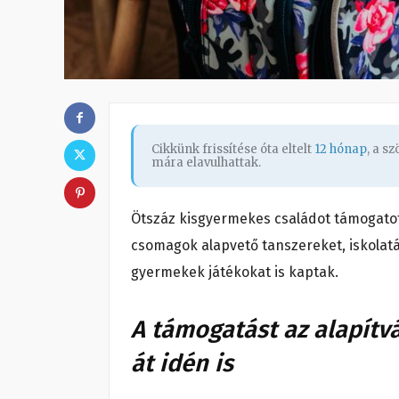
Cikkünk frissítése óta eltelt
12 hónap
, a s
mára elavulhattak.
Ötszáz kisgyermekes családot támogatot
csomagok alapvető tanszereket, iskolatás
gyermekek játékokat is kaptak.
A támogatást az alapítv
át idén is