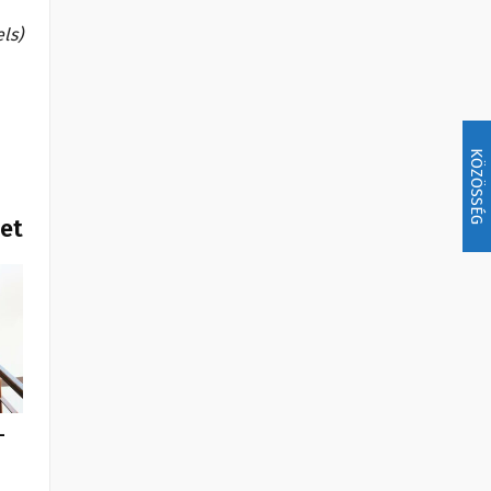
els)
KÖZÖSSÉG
het
-