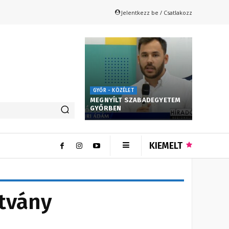
Jelentkezz be / Csatlakozz
GYŐR - KÖZÉLET
MEGNYÍLT SZABADEGYETEM
GYŐRBEN
KIEMELT
ítvány