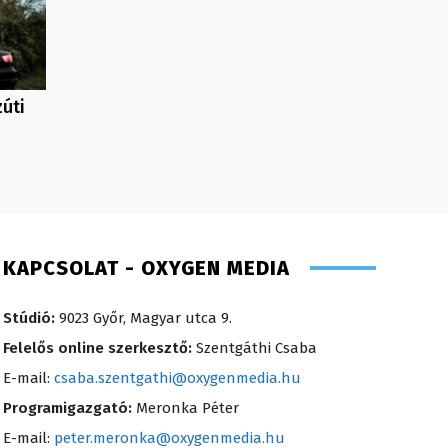
zúti
KAPCSOLAT - OXYGEN MEDIA
Stúdió:
9023 Győr, Magyar utca 9.
Felelős online szerkesztő:
Szentgáthi Csaba
E-mail:
csaba.szentgathi@oxygenmedia.hu
Programigazgató:
Meronka Péter
E-mail:
peter.meronka@oxygenmedia.hu