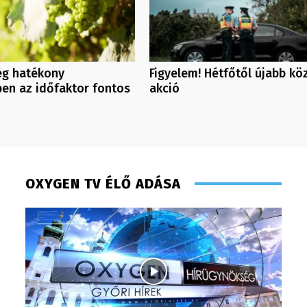
ég hatékony
Figyelem! Hétfőtől újabb kö
en az időfaktor fontos
akció
OXYGEN TV ÉLŐ ADÁSA