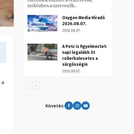
cserélnek eszmét a résztvevők,
miközben a szervezők...
Oxygen Media Híradó
2026.08.07.
2026.08.07.
A Petz is figyelmeztet:
napi legalább öt
rollerbalesetes a
sürgősségin
2026.08.07.
 a
Követés: