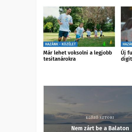
HAZÁNK - KÖZÉLET
HAZÁ
Már lehet voksolni a legjobb
Új f
tesitanárokra
digi
ELŐZŐ SZTORI
Nem zárt be a Balaton