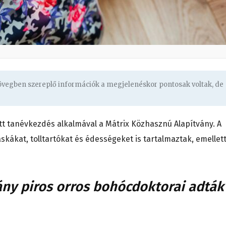
zövegben szereplő információk a megjelenéskor pontosak voltak, de
t tanévkezdés alkalmával a Mátrix Közhasznú Alapítvány. A
kákat, tolltartókat és édességeket is tartalmaztak, emellett
ány piros orros bohócdoktorai adták