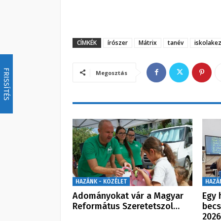
CÍMKÉK
írószer
Mátrix
tanév
iskolake
FRISSÍTÉS
Megosztás
HAZÁNK - KÖZÉLET
HAZÁ
Adományokat vár a Magyar
Egy 
Református Szeretetszol…
becs
2026