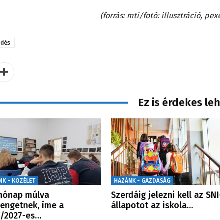
(forrás: mti/fotó: illusztráció, pex
zdés
Ez is érdekes le
NK - KÖZÉLET
HAZÁNK - GAZDASÁG
hónap múlva
Szerdáig jelezni kell az SNI
engetnek, íme a
állapotot az iskola…
/2027-es…