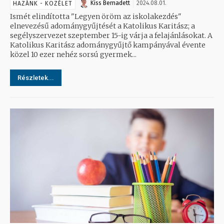
Kiss Bernadett
2024.08.01.
HAZÁNK - KÖZÉLET
Ismét elindította "Legyen öröm az iskolakezdés"
elnevezésű adománygyűjtését a Katolikus Karitász; a
segélyszervezet szeptember 15-ig várja a felajánlásokat. A
Katolikus Karitász adománygyűjtő kampányával évente
közel 10 ezer nehéz sorsú gyermek...
Részletek...