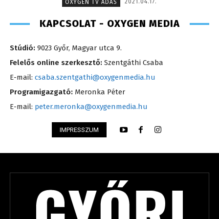
2021.04.17.
OXYGEN TV ADÁS
KAPCSOLAT - OXYGEN MEDIA
Stúdió:
9023 Győr, Magyar utca 9.
Felelős online szerkesztő:
Szentgáthi Csaba
E-mail:
csaba.szentgathi@oxygenmedia.hu
Programigazgató:
Meronka Péter
E-mail:
peter.meronka@oxygenmedia.hu
IMPRESSZUM