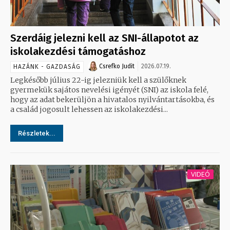
Szerdáig jelezni kell az SNI-állapotot az
iskolakezdési támogatáshoz
Csrefko Judit
2026.07.19.
HAZÁNK - GAZDASÁG
Legkésőbb július 22-ig jelezniük kell a szülőknek
gyermekük sajátos nevelési igényét (SNI) az iskola felé,
hogy az adat bekerüljön a hivatalos nyilvántartásokba, és
a család jogosult lehessen az iskolakezdési...
Részletek...
VIDEÓ