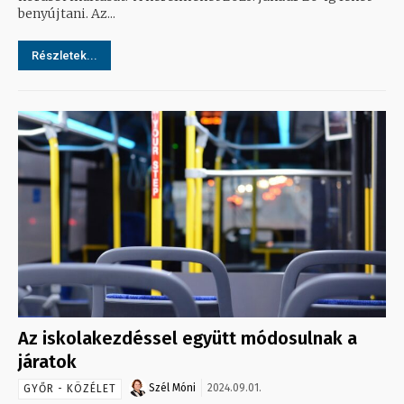
benyújtani. Az...
Részletek...
Az iskolakezdéssel együtt módosulnak a
járatok
Szél Móni
2024.09.01.
GYŐR - KÖZÉLET