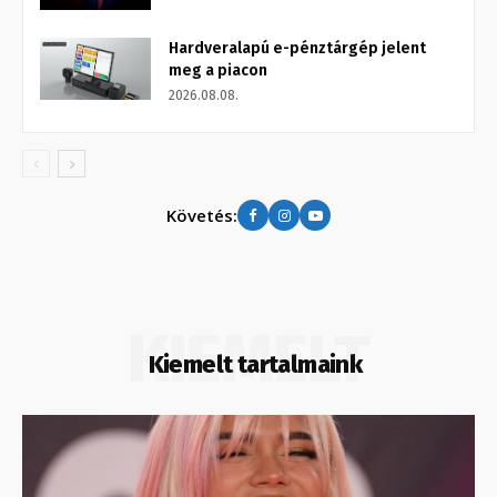
Hardveralapú e-pénztárgép jelent
meg a piacon
2026.08.08.
Követés:
KIEMELT
Kiemelt tartalmaink