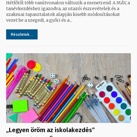
Hétfőtől több vasútvonalon változik a menetrend. A MÁV, a
tanévkezdéshez igazodva, az utazói észrevételek és a
szakmai tapasztalatok alapján kisebb módosításokat
vezet be a szegedi, a győri és a...
Részletek...
„Legyen öröm az iskolakezdés”