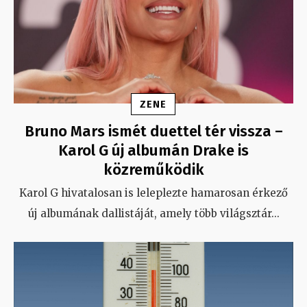
ZENE
Bruno Mars ismét duettel tér vissza –
Karol G új albumán Drake is
közreműködik
Karol G hivatalosan is leleplezte hamarosan érkező
új albumának dallistáját, amely több világsztár
...