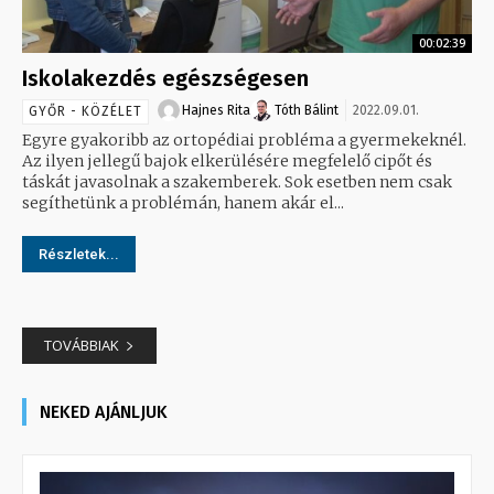
00:02:39
Iskolakezdés egészségesen
Hajnes Rita
Tóth Bálint
2022.09.01.
GYŐR - KÖZÉLET
Egyre gyakoribb az ortopédiai probléma a gyermekeknél.
Az ilyen jellegű bajok elkerülésére megfelelő cipőt és
táskát javasolnak a szakemberek. Sok esetben nem csak
segíthetünk a problémán, hanem akár el...
Részletek...
TOVÁBBIAK
NEKED AJÁNLJUK