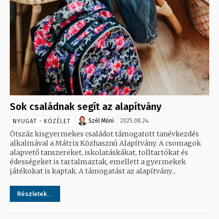
Sok családnak segít az alapítvány
Szél Móni
2025.08.24.
NYUGAT - KÖZÉLET
Ötszáz kisgyermekes családot támogatott tanévkezdés
alkalmával a Mátrix Közhasznú Alapítvány. A csomagok
alapvető tanszereket, iskolatáskákat, tolltartókat és
édességeket is tartalmaztak, emellett a gyermekek
játékokat is kaptak. A támogatást az alapítvány...
Részletek...