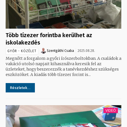
Több tízezer forintba kerülhet az
iskolakezdés
Szentgáthi Csaba
2025.08.28.
GYŐR - KÖZÉLET
Megnőtt a forgalom a győri írószerboltokban. A családok a
vakáció utolsó napjait kihasználva keresik fel az
üzleteket, hogy beszerezzék a tanévkezdéshez szükséges
eszközöket. A kiadás több tízezer forint is...
Részletek...
VIDEÓ