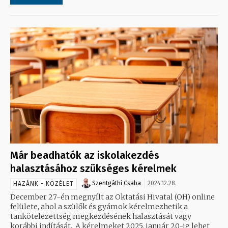
Már beadhatók az iskolakezdés
halasztásához szükséges kérelmek
Szentgáthi Csaba
2024.12.28.
HAZÁNK - KÖZÉLET
December 27-én megnyílt az Oktatási Hivatal (OH) online
felülete, ahol a szülők és gyámok kérelmezhetik a
tankötelezettség megkezdésének halasztását vagy
korábbi indítását. A kérelmeket 2025. január 20-ig lehet