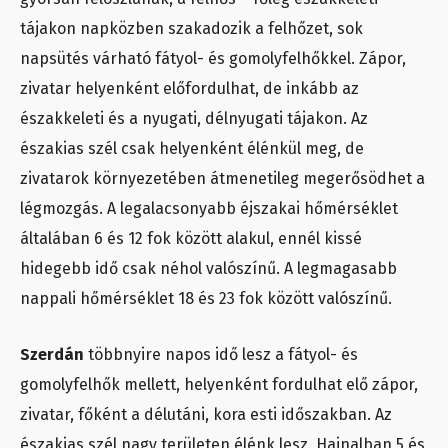
tájakon napközben szakadozik a felhőzet, sok
napsütés várható fátyol- és gomolyfelhőkkel. Zápor,
zivatar helyenként előfordulhat, de inkább az
északkeleti és a nyugati, délnyugati tájakon. Az
északias szél csak helyenként élénkül meg, de
zivatarok környezetében átmenetileg megerősödhet a
légmozgás. A legalacsonyabb éjszakai hőmérséklet
általában 6 és 12 fok között alakul, ennél kissé
hidegebb idő csak néhol valószínű. A legmagasabb
nappali hőmérséklet 18 és 23 fok között valószínű.
Szerdán
többnyire napos idő lesz a fátyol- és
gomolyfelhők mellett, helyenként fordulhat elő zápor,
zivatar, főként a délutáni, kora esti időszakban. Az
északias szél nagy területen élénk lesz. Hajnalban 5 és