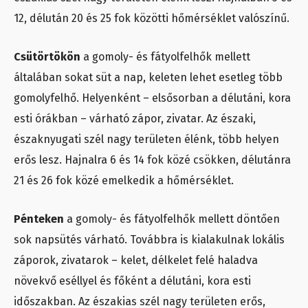
12, délután 20 és 25 fok közötti hőmérséklet valószínű.
Csütörtökön
a gomoly- és fátyolfelhők mellett
általában sokat süt a nap, keleten lehet esetleg több
gomolyfelhő. Helyenként – elsősorban a délutáni, kora
esti órákban – várható zápor, zivatar. Az északi,
északnyugati szél nagy területen élénk, több helyen
erős lesz. Hajnalra 6 és 14 fok közé csökken, délutánra
21 és 26 fok közé emelkedik a hőmérséklet.
Pénteken
a gomoly- és fátyolfelhők mellett döntően
sok napsütés várható. Továbbra is kialakulnak lokális
záporok, zivatarok – kelet, délkelet felé haladva
növekvő eséllyel és főként a délutáni, kora esti
időszakban. Az északias szél nagy területen erős,