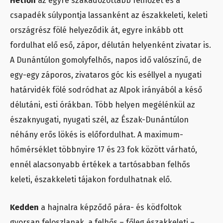
Hétfőn
az egyre szakadozottabb felhőzet és a
csapadék súlypontja lassanként az északkeleti, keleti
országrész fölé helyeződik át, egyre inkább ott
fordulhat elő eső, zápor, délután helyenként zivatar is.
A Dunántúlon gomolyfelhős, napos idő valószínű, de
egy-egy záporos, zivataros góc kis eséllyel a nyugati
határvidék fölé sodródhat az Alpok irányából a késő
délutáni, esti órákban. Több helyen megélénkül az
északnyugati, nyugati szél, az Észak-Dunántúlon
néhány erős lökés is előfordulhat. A maximum-
hőmérséklet többnyire 17 és 23 fok között várható,
ennél alacsonyabb értékek a tartósabban felhős
keleti, északkeleti tájakon fordulhatnak elő.
Kedden
a hajnalra képződő pára- és ködfoltok
gyorsan feloszlanak, a felhős – főleg északkeleti –