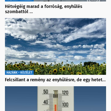
Hétvégéig marad a forróság, enyhülés
szombattól …
HAZÁNK - KÖZÉLET
Felcsillant a remény az enyhülésre, de egy hetet…