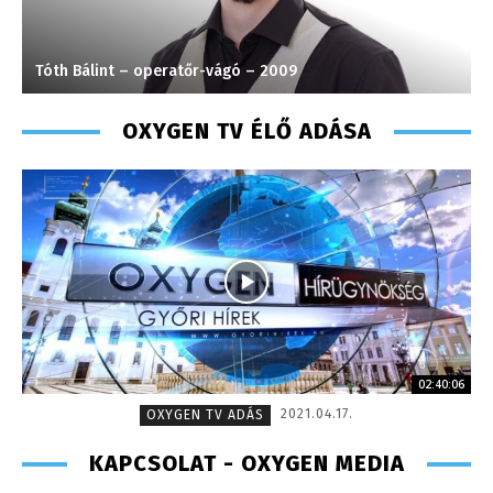
Tóth Bálint – operatőr-vágó – 2009
F
OXYGEN TV ÉLŐ ADÁSA
02:40:06
2021.04.17.
OXYGEN TV ADÁS
KAPCSOLAT - OXYGEN MEDIA