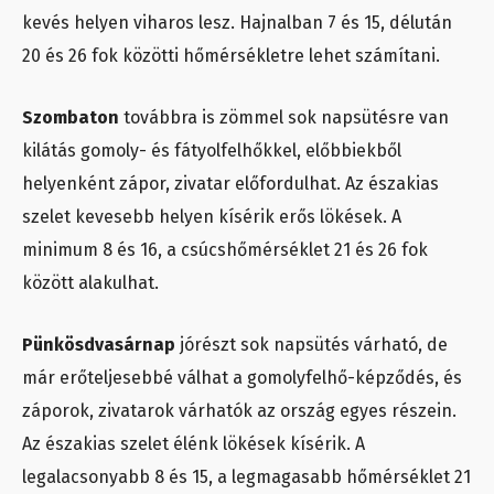
kevés helyen viharos lesz. Hajnalban 7 és 15, délután
20 és 26 fok közötti hőmérsékletre lehet számítani.
Szombaton
továbbra is zömmel sok napsütésre van
kilátás gomoly- és fátyolfelhőkkel, előbbiekből
helyenként zápor, zivatar előfordulhat. Az északias
szelet kevesebb helyen kísérik erős lökések. A
minimum 8 és 16, a csúcshőmérséklet 21 és 26 fok
között alakulhat.
Pünkösdvasárnap
jórészt sok napsütés várható, de
már erőteljesebbé válhat a gomolyfelhő-képződés, és
záporok, zivatarok várhatók az ország egyes részein.
Az északias szelet élénk lökések kísérik. A
legalacsonyabb 8 és 15, a legmagasabb hőmérséklet 21