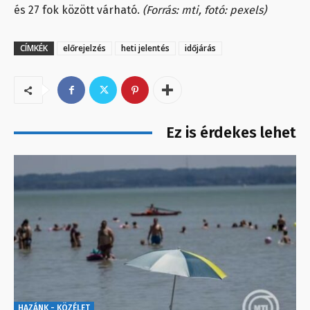
és 27 fok között várható.
(Forrás: mti, fotó: pexels)
CÍMKÉK
előrejelzés
heti jelentés
időjárás
Ez is érdekes lehet
HAZÁNK - KÖZÉLET