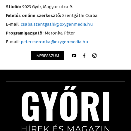
Stúdió:
9023 Győr, Magyar utca 9.
Felelős online szerkesztő:
Szentgáthi Csaba
E-mail:
csaba.szentgathi@oxygenmedia.hu
Programigazgató:
Meronka Péter
E-mail:
peter.meronka@oxygenmedia.hu
IMPRESSZUM