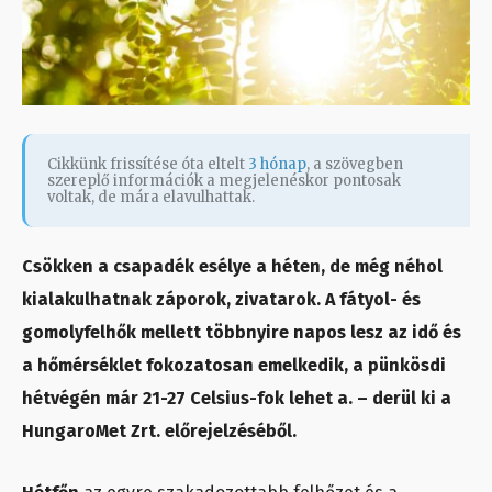
Cikkünk frissítése óta eltelt
3 hónap
, a szövegben
szereplő információk a megjelenéskor pontosak
voltak, de mára elavulhattak.
Csökken a csapadék esélye a héten, de még néhol
kialakulhatnak záporok, zivatarok. A fátyol- és
gomolyfelhők mellett többnyire napos lesz az idő és
a hőmérséklet fokozatosan emelkedik, a pünkösdi
hétvégén már 21-27 Celsius-fok lehet a. – derül ki a
HungaroMet Zrt. előrejelzéséből.