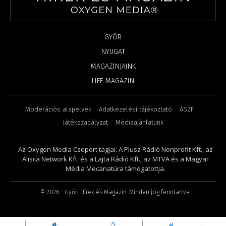
GYŐR
NYUGAT
MAGAZINJAINK
LIFE MAGAZIN
Moderációs alapelvek
Adatkezelési tájékoztató
ÁSZF
Játékszabályzat
Médiaajánlatunk
Az Oxygen Media Csoport tagjai: A Plusz Rádió Nonprofit Kft., az
Alisca Network Kft. és a Lajta Rádió Kft., az MTVA és a Magyar
Média Mecanatúra támogatottja.
©
2026
- Győri Hírek és Magazin. Minden jog fenntartva.