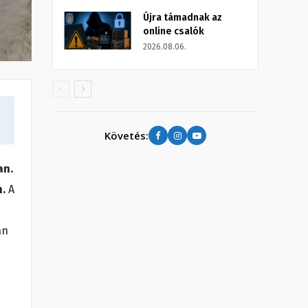
Újra támadnak az
online csalók
2026.08.06.
Követés:
an.
n.
A
an