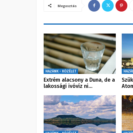
Megosztás
HAZÁNK - KÖZÉLET
HAZÁ
Extrém alacsony a Duna, de a
Szük
lakossági ivóvíz ni…
Atom