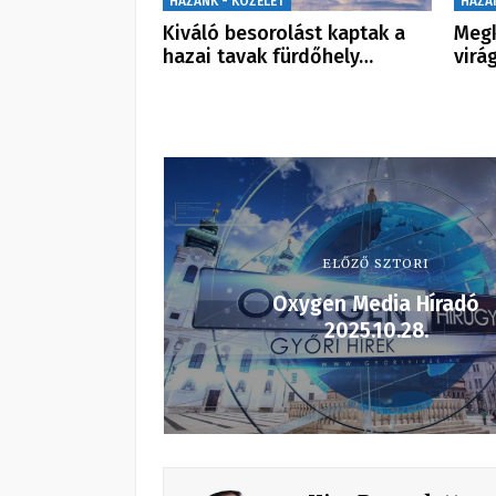
HAZÁNK - KÖZÉLET
HAZÁ
Kiváló besorolást kaptak a
Megk
hazai tavak fürdőhely…
virá
ELŐZŐ SZTORI
Oxygen Media Híradó
2025.10.28.