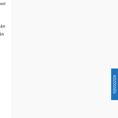
ávol
ján
án
KÖZÖSSÉG