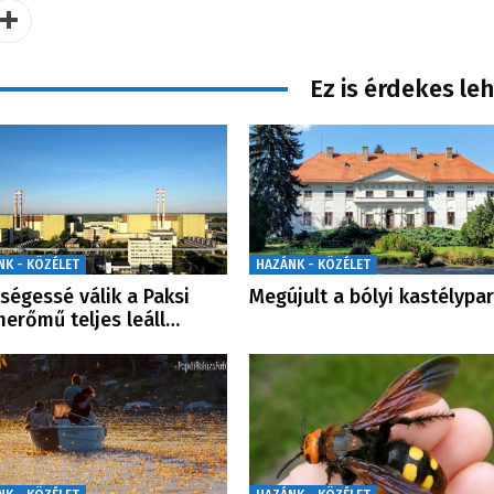
Ez is érdekes le
NK - KÖZÉLET
HAZÁNK - KÖZÉLET
ségessé válik a Paksi
Megújult a bólyi kastélypa
erőmű teljes leáll…