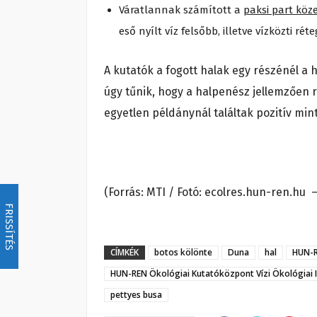
Váratlannak számított a
paksi part köz
eső nyílt víz felsőbb, illetve vízközti ré
A kutatók a fogott halak egy részénél a h
úgy tűnik, hogy a halpenész jellemzően 
egyetlen példánynál találtak pozitív mint
(Forrás: MTI / Fotó: ecolres.hun-ren.hu 
FRISSÍTÉS
CÍMKÉK
botos kölönte
Duna
hal
HUN-R
HUN-REN Ökológiai Kutatóközpont Vízi Ökológiai 
pettyes busa