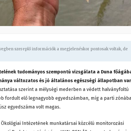
övegben szereplő információk a megjelenéskor pontosak voltak, de
tételének tudományos szempontú vizsgálata a Duna főágáb
mánya változatos és jó általános egészségi állapotban va
ztatása szerint a mélységi mederben a védett halványfoltú
éb fordult elő legnagyobb egyedszámban, míg a parti zónáb
küsz egyedszáma volt magas.
 Ökológiai Intézetének munkatársai közcélú monitorozási