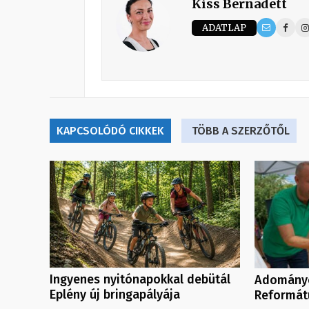
Kiss Bernadett
ADATLAP
KAPCSOLÓDÓ CIKKEK
TÖBB A SZERZŐTŐL
Ingyenes nyitónapokkal debütál
Adományo
Eplény új bringapályája
Reformát