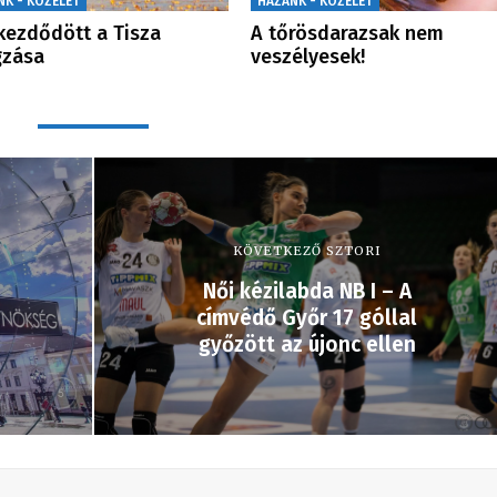
NK - KÖZÉLET
HAZÁNK - KÖZÉLET
ezdődött a Tisza
A tőrösdarazsak nem
gzása
veszélyesek!
KÖVETKEZŐ SZTORI
Női kézilabda NB I – A
címvédő Győr 17 góllal
győzött az újonc ellen