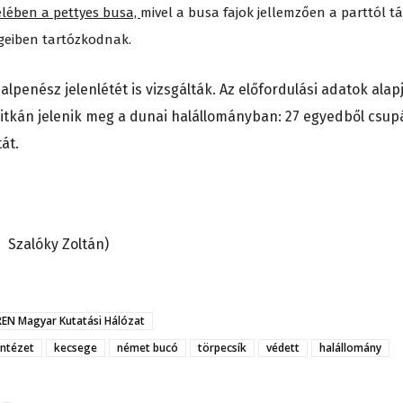
elében a pettyes busa,
mivel a busa fajok jellemzően a parttól t
tegeiben tartózkodnak.
alpenész jelenlétét is vizsgálták. Az előfordulási adatok alap
ritkán jelenik meg a dunai halállományban: 27 egyedből csup
át.
– Szalóky Zoltán)
EN Magyar Kutatási Hálózat
Intézet
kecsege
német bucó
törpecsík
védett
halállomány