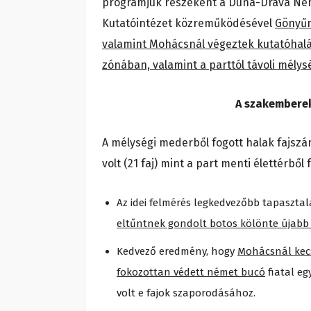
programjuk részeként a Duna-Dráva Nem
Kutatóintézet közreműködésével
Gönyűn
valamint Mohácsnál végeztek kutatóhalás
zónában, valamint a parttól távoli mély
A szakemberek
A mélységi mederből fogott halak fajsz
volt (21 faj) mint a part menti élettérből 
Az idei felmérés legkedvezőbb tapasztal
eltűntnek gondolt botos kölönte újabb 
Kedvező eredmény, hogy
Mohácsnál kecs
fokozottan védett német bucó
fiatal eg
volt e fajok szaporodásához.