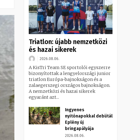
Triatlon: újabb nemzetközi
és hazai sikerek
2026.08.06.
A KisTri Team SE sportolói egyszerre
bizonyítottak a lengyelországi junior
triatlon Európa-bajnokságon és a
zalaegerszegi országos bajnokságon.
A nemzetközi és hazai sikerek
egyaránt azt...
Ingyenes
nyitónapokkal debütál
Eplény új
bringapályája
2026.08.06.