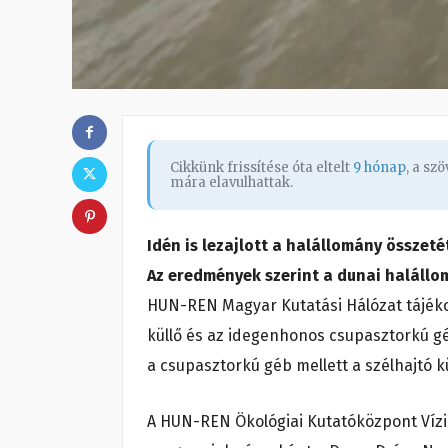
Cikkünk frissítése óta eltelt
9 hónap
, a sz
mára elavulhattak.
Idén is lezajlott a halállomány össze
Az eredmények szerint a dunai halállo
HUN-REN Magyar Kutatási Hálózat tájéko
küllő és az idegenhonos csupasztorkú g
a csupasztorkú géb mellett a szélhajtó 
A HUN-REN Ökológiai Kutatóközpont Vízi