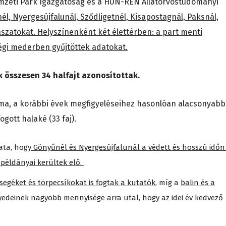
zeti Park Igazgatóság és a HUN-REN Állatorvostudományi
él, Nyergesújfalunál, Sződligetnél, Kisapostagnál, Paksnál,
zatokat. Helyszínenként két élettérben: a part menti
ségi mederben gyűjtöttek adatokat.
 összesen 34 halfajt azonosítottak.
áma, a korábbi évek megfigyeléseihez hasonlóan alacsonyabb
fogott halaké (33 faj).
ata, hogy
Gönyűnél és Nyergesújfalunál a védett és hosszú időn
példányai kerültek elő.
egéket és törpecsíkokat is fogtak a kutatók
, míg a
balin és a
yedeinek nagyobb mennyisége arra utal, hogy az idei év kedvező