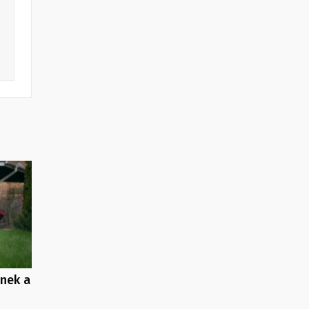
enek a