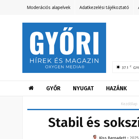
Moderációs alapelvek
Adatkezelési tájékoztató
C
37.1
GY
GYŐR
NYUGAT
HAZÁNK
Kezdőlap
Stabil és soks
Kiss Bernadett
-
2025.