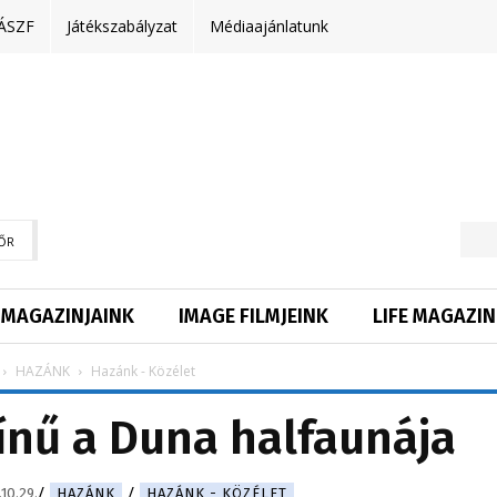
ÁSZF
Játékszabályzat
Médiaajánlatunk
ŐR
MAGAZINJAINK
IMAGE FILMJEINK
LIFE MAGAZIN
HAZÁNK
Hazánk - Közélet
zínű a Duna halfaunája
10.29.
HAZÁNK
HAZÁNK - KÖZÉLET