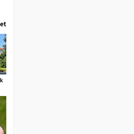
het
rk