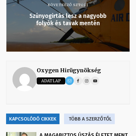
KÖVETKEZŐ SZTORI
Szúnyogirtás lesz a nagyobb
folyók és tavak mentén
Oxygen Hirügynökség
ADATLAP
KAPCSOLÓDÓ CIKKEK
TÖBB A SZERZŐTŐL
A MAGABIZTOS ÚSZÁS ÉLETET MENT