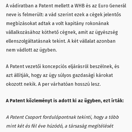
A vádiratban a Patent mellett a WHB és az Euro Generál
neve is felmerült: a vád szerint ezek a cégek jelentős
megbízásokat adtak a volt kapitány rokonának
vállalkozásához köthető cégnek, amit az ügyészség
ellenszolgáltatásnak tekint. A két vállalat azonban
nem vádlott az ügyben.
A Patent vezetői koncepciós eljárásról beszélnek, és
azt állítják, hogy az ügy súlyos gazdasági károkat
okozott nekik. A per várhatóan hosszú lesz.
A Patent közleményt is adott ki az ügyben, ezt írták:
A Patent Csoport fordulópontnak tekinti, hogy a több
mint két és fél éve húzódó, a társaság megítélését