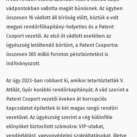
vádpontokban vallotta magát bűnösnek. Az ügyben
összesen 16 vádlott áll bíróság előtt, köztük a volt
megyei rendőrfőkapitány-helyettes és a Patent
Csoport vezetői. Az első öt vádlott esetében az
ügyészség letöltendő börtönt, a Patent Csoportra
összesen 365 millió forintos pénzbüntetést is
indítványozott.
Az ügy 2023-ban robbant ki, amikor letartóztatták V.
Attilát, Győr korábbi rendőrkapitányát. A vád szerint a
Patent Csoport vezetői éveken át korrupciós
kapcsolatot építettek ki két magas rangú rendőri
vezetővel. Az ügyészség szerint a cég különféle
előnyöket biztosított számukra: VIP-utakat,
vendéglátást, vagyonvédelmi szolgáltatásokat, illetve