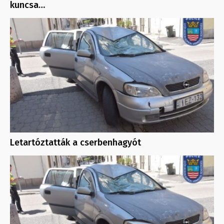
kuncsa…
Letartóztatták a cserbenhagyót