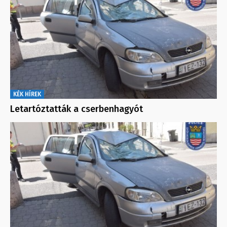
KÉK HÍREK
Letartóztatták a cserbenhagyót