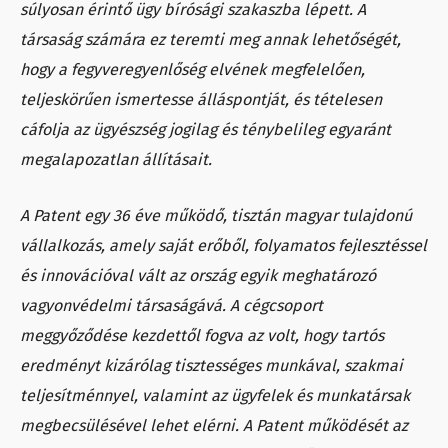
súlyosan érintő ügy bírósági szakaszba lépett. A
társaság számára ez teremti meg annak lehetőségét,
hogy a fegyveregyenlőség elvének megfelelően,
teljeskörűen ismertesse álláspontját, és tételesen
cáfolja az ügyészség jogilag és ténybelileg egyaránt
megalapozatlan állításait.
A Patent egy 36 éve működő, tisztán magyar tulajdonú
vállalkozás, amely saját erőből, folyamatos fejlesztéssel
és innovációval vált az ország egyik meghatározó
vagyonvédelmi társaságává. A cégcsoport
meggyőződése kezdettől fogva az volt, hogy tartós
eredményt kizárólag tisztességes munkával, szakmai
teljesítménnyel, valamint az ügyfelek és munkatársak
megbecsülésével lehet elérni. A Patent működését az