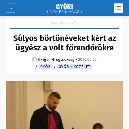
Kezdőlap
GYŐR
Súlyos börtönéveket kért az
ügyész a volt főrendőrökre
Oxygen Hirügynökség
-
2026.05.26.
GYŐR
GYŐR - KÖZÉLET