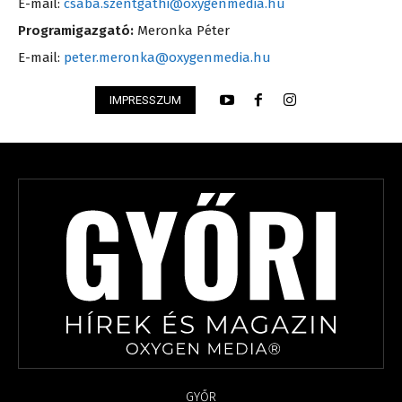
E-mail:
csaba.szentgathi@oxygenmedia.hu
Programigazgató:
Meronka Péter
E-mail:
peter.meronka@oxygenmedia.hu
IMPRESSZUM
GYŐR