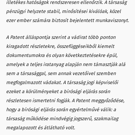
illetékes hatóságok rendszeresen ellenőrzik. A társaság
pénzügyi helyzete stabil, minősítései kiválóak, közel
ezer ember számára biztosít bejelentett munkaviszonyt.
A Patent álláspontja szerint a vádirat több ponton
kiragadott részletekre, összefüggéseikből kiemelt
dokumentumokra és olyan következtetésekre épül,
amelyek a teljes iratanyag alapján nem támasztják alá
sem a társasággal, sem annak vezetőivel szemben
megfogalmazott vádakat. A társaság jogi képviselői
ezeket a körülményeket a bírósági eljárás során
részletesen ismertetni fogják. A Patent meggyőződése,
hogy a bírósági eljárás során egyértelművé válik: a
társaság működése mindvégig jogszerű, szakmailag
megalapozott és átlátható volt.