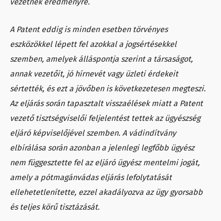
vezetnek eredményre.
A Patent eddig is minden esetben törvényes
eszközökkel lépett fel azokkal a jogsértésekkel
szemben, amelyek álláspontja szerint a társaságot,
annak vezetőit, jó hírnevét vagy üzleti érdekeit
sértették, és ezt a jövőben is következetesen megteszi.
Az eljárás során tapasztalt visszaélések miatt a Patent
vezető tisztségviselői feljelentést tettek az ügyészség
eljáró képviselőjével szemben. A vádindítvány
elbírálása során azonban a jelenlegi legfőbb ügyész
nem függesztette fel az eljáró ügyész mentelmi jogát,
amely a pótmagánvádas eljárás lefolytatását
ellehetetlenítette, ezzel akadályozva az ügy gyorsabb
és teljes körű tisztázását.