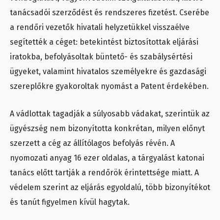
tanácsadói szerződést és rendszeres fizetést. Cserébe
a rendőri vezetők hivatali helyzetükkel visszaélve
segítették a céget: betekintést biztosítottak eljárási
iratokba, befolyásoltak büntető- és szabálysértési
ügyeket, valamint hivatalos személyekre és gazdasági
szereplőkre gyakoroltak nyomást a Patent érdekében.
A vádlottak tagadják a súlyosabb vádakat, szerintük az
ügyészség nem bizonyította konkrétan, milyen előnyt
szerzett a cég az állítólagos befolyás révén. A
nyomozati anyag 16 ezer oldalas, a tárgyalást katonai
tanács előtt tartják a rendőrök érintettsége miatt. A
védelem szerint az eljárás egyoldalú, több bizonyítékot
és tanút figyelmen kívül hagytak.