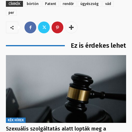
CÍMKÉK
börtön
Patent
rendőr
ügyészség
vád
per
Ez is érdekes lehet
KÉK HÍREK
Szexuális szolgáltatás alatt lopták meg a