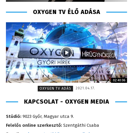
OXYGEN TV ÉLŐ ADÁSA
02:40:06
2021.04.17.
OXYGEN TV ADÁS
KAPCSOLAT - OXYGEN MEDIA
Stúdió:
9023 Győr, Magyar utca 9.
Felelős online szerkesztő:
Szentgáthi Csaba