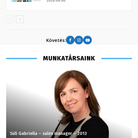
2026.08.06.
Követés:
MUNKATÁRSAINK
Süli Gabriella – sales manager – 2013
L