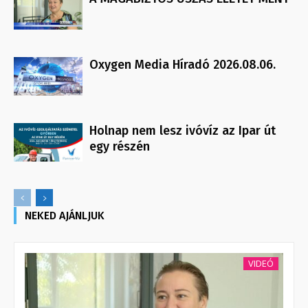
Oxygen Media Híradó 2026.08.06.
Holnap nem lesz ivóvíz az Ipar út
egy részén
NEKED AJÁNLJUK
VIDEÓ