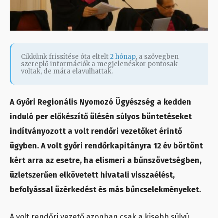
Cikkünk frissítése óta eltelt
2 hónap
, a szövegben
szereplő információk a megjelenéskor pontosak
voltak, de mára elavulhattak.
A Győri Regionális Nyomozó Ügyészség a kedden
induló per előkészítő ülésén súlyos büntetéseket
indítványozott a volt rendőri vezetőket érintő
ügyben. A volt győri rendőrkapitányra 12 év börtönt
kért arra az esetre, ha elismeri a bűnszövetségben,
üzletszerűen elkövetett hivatali visszaélést,
befolyással üzérkedést és más bűncselekményeket.
A volt rendőri vezető azonban csak a kisebb súlyú