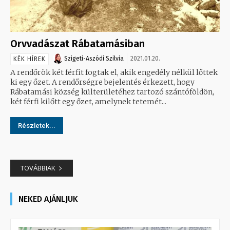
Orvvadászat Rábatamásiban
Szigeti-Aszódi Szilvia
2021.01.20.
KÉK HÍREK
A rendőrök két férfit fogtak el, akik engedély nélkül lőttek
ki egy őzet. A rendőrségre bejelentés érkezett, hogy
Rábatamási község külterületéhez tartozó szántóföldön,
két férfi kilőtt egy őzet, amelynek tetemét...
Részletek...
TOVÁBBIAK
NEKED AJÁNLJUK