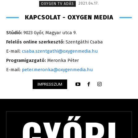
2021.04.17.
OXYGEN TV ADÁS
KAPCSOLAT - OXYGEN MEDIA
Stúdió:
9023 Győr, Magyar utca 9.
Felelős online szerkesztő:
Szentgáthi Csaba
E-mail:
csaba.szentgathi@oxygenmedia.hu
Programigazgató:
Meronka Péter
E-mail:
peter.meronka@oxygenmedia.hu
IMPRESSZUM