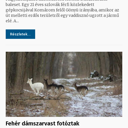
baleset. Egy 21 éves szlovák férfi közlekedett
gépkocsijával Komárom felől Gönyü irányába, amikor az
út melletti erdős területről egy vaddisznó ugrott a jármű
elé. A...
Részletek...
Fehér dámszarvast fotóztak