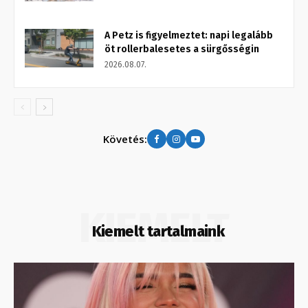
A Petz is figyelmeztet: napi legalább
öt rollerbalesetes a sürgősségin
2026.08.07.
Követés:
KIEMELT
Kiemelt tartalmaink