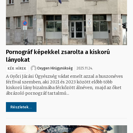
Pornográf képekkel zsarolta a kiskorú
lányokat
Oxygen Hirügynökség
2025.11.24.
KÉK HÍREK
A Győri Járási Ügyészség vádat emelt azzal a huszonéves
férfival szemben, aki 2021 és 2023 között előbb több
kiskorú lány bizalmába férkőzött álnéven, majd az őket
ábrázoló pornográf tartalmú...
Részletek...