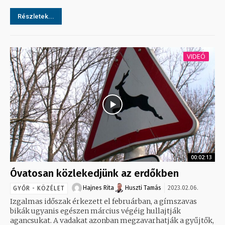
Részletek...
VIDEÓ
00:02:13
Óvatosan közlekedjünk az erdőkben
Hajnes Rita
Huszti Tamás
2023.02.06.
GYŐR - KÖZÉLET
Izgalmas időszak érkezett el februárban, a gímszavas
bikák ugyanis egészen március végéig hullajtják
agancsukat. A vadakat azonban megzavarhatják a gyűjtők,