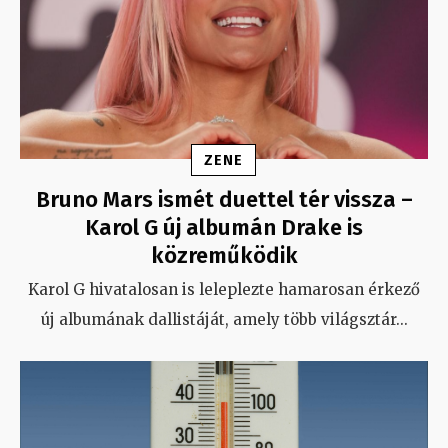
ZENE
Bruno Mars ismét duettel tér vissza –
Karol G új albumán Drake is
közreműködik
Karol G hivatalosan is leleplezte hamarosan érkező
új albumának dallistáját, amely több világsztár
...