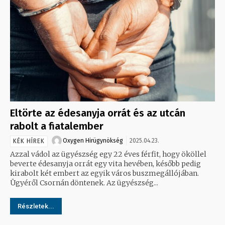
Eltörte az édesanyja orrát és az utcán
rabolt a fiatalember
Oxygen Hirügynökség
2025.04.23.
KÉK HÍREK
Azzal vádol az ügyészség egy 22 éves férfit, hogy ököllel
beverte édesanyja orrát egy vita hevében, később pedig
kirabolt két embert az egyik város buszmegállójában.
Ügyéről Csornán döntenek. Az ügyészség...
Részletek...