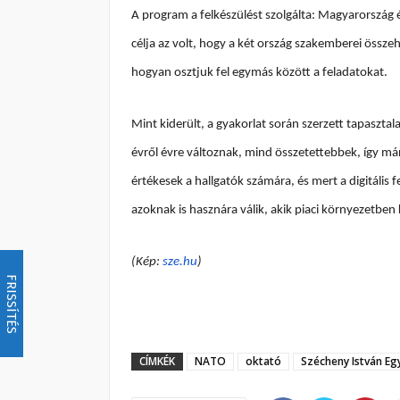
A program a felkészülést szolgálta: Magyarország é
célja az volt, hogy a két ország szakemberei össz
hogyan osztjuk fel egymás között a feladatokat.
Mint kiderült, a gyakorlat során szerzett tapaszt
évről évre változnak, mind összetettebbek, így már
értékesek a hallgatók számára, és mert a digitális f
azoknak is hasznára válik, akik piaci környezetben
(Kép:
sze.hu
)
FRISSÍTÉS
CÍMKÉK
NATO
oktató
Szécheny István E