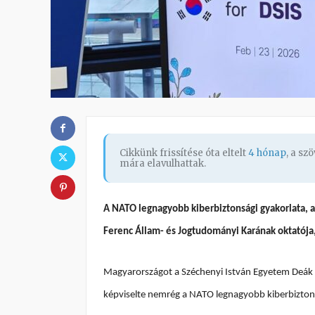
Cikkünk frissítése óta eltelt
4 hónap
, a s
mára elavulhattak.
A NATO legnagyobb kiberbiztonsági gyakorlata, a
Ferenc Állam- és Jogtudományi Karának oktatója
Magyarországot a Széchenyi István Egyetem Deák F
képviselte nemrég a NATO legnagyobb kiberbiztons