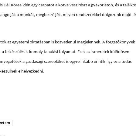
s Dél-Korea idén egy csapatot alkotva vesz részt a gyakorlaton, és a találko
ehangolják a munkát, megbeszéljék, milyen rendszerekkel dolgozunk majd, é
alatok az egyetemi oktatásban is közvetlenül megjelennek. A forgatókönyvek
 a felkészülés is komoly tanulási folyamat. Ezek az ismeretek különösen
enyegetések a gazdasági szereplőket is egyre inkább érintik, így ez a tudá
s
 készülnek elhelyezkedni.
gyetem