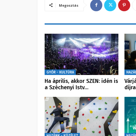
Megosztás
GYŐR - KULTÚRA
HAZÁ
Ha április, akkor SZEN: idén is
Várj
a Széchenyi Istv…
díjra
HAZÁNK - KÖZÉLET
HAZÁ