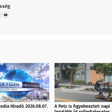
kség
dia Híradó 2026.08.07.
A Petz is figyelmeztet: napi
legalább öt rollerbalesetes 