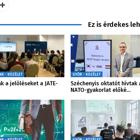
Ez is érdekes le
NK - KÖZÉLET
GYŐR - KÖZÉLET
ák a jelöléseket a JATE-
Széchenyis oktatót hívtak 
NATO-gyakorlat előké…
NK - KÖZÉLET
GYŐR - KÖZÉLET