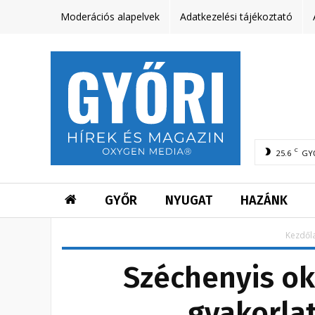
Moderációs alapelvek
Adatkezelési tájékoztató
C
25.6
GY
GYŐR
NYUGAT
HAZÁNK
Kezdől
Széchenyis ok
gyakorlat