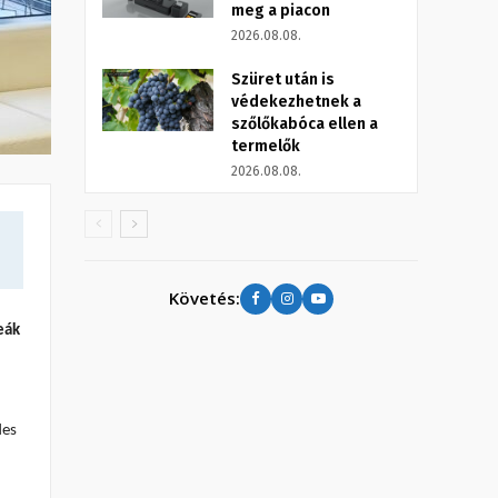
meg a piacon
2026.08.08.
Szüret után is
védekezhetnek a
szőlőkabóca ellen a
termelők
2026.08.08.
Követés:
eák
des