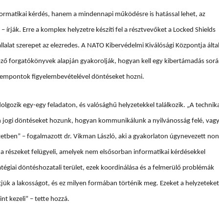
rmatikai kérdés, hanem a mindennapi működésre is hatással lehet, az
 írják. Erre a komplex helyzetre készíti fel a résztvevőket a Locked Shields
lalat szerepet az elezredes. A NATO Kibervédelmi Kiválósági Központja álta
ző forgatókönyvek alapján gyakorolják, hogyan kell egy kibertámadás sor
szempontok figyelembevételével döntéseket hozni.
olgozik egy-egy feladaton, és valósághű helyzetekkel találkozik. „A technik
n jogi döntéseket hozunk, hogyan kommunikálunk a nyilvánosság felé, vag
yzetben” – fogalmazott dr. Vikman László, aki a gyakorlaton úgynevezett non
 a részeket felügyeli, amelyek nem elsősorban informatikai kérdésekkel
tratégiai döntéshozatali terület, ezek koordinálása és a felmerülő problémák
ítjük a lakosságot, és ez milyen formában történik meg. Ezeket a helyzeteket
int kezeli” – tette hozzá.