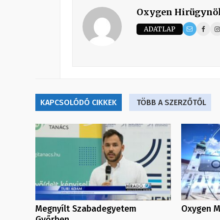
Oxygen Hirügynö
ADATLAP
KAPCSOLÓDÓ CIKKEK
TÖBB A SZERZŐTŐL
Megnyílt Szabadegyetem
Oxygen Me
Győrben