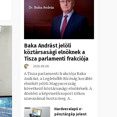
Baka Andrást jelöli
köztársasági elnöknek a
Tisza parlamenti frakciója
2026.08.08.
A Tisza parlamenti frakciója Baka
Andrást, a Legfelsőbb Bíróság korábbi
elnökét jelöli Magyarország
következő köztársasági elnökének. A
döntést a képviselőcsoport titkos
szavazással hozta meg. A...
Hardveralapú e-
pénztárgép jelent