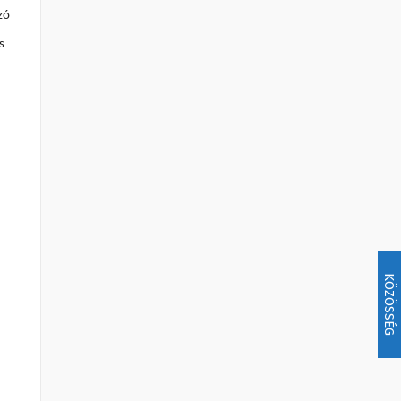
zó
s
KÖZÖSSÉG