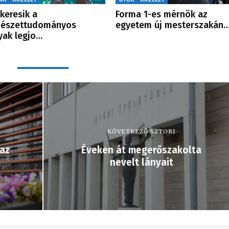
 keresik a
Forma 1-es mérnök az
mészettudományos
egyetem új mesterszakán
yak legjo…
KÖVETKEZŐ SZTORI
 az
Éveken át megerőszakolta
nevelt lányait