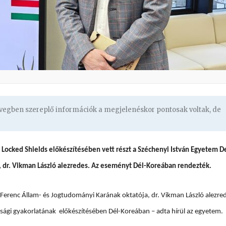
zövegben szereplő információk a megjelenéskor pontosak voltak, de
 Locked Shields előkészítésében vett részt a Széchenyi István Egyetem D
, dr. Vikman László alezredes. Az eseményt Dél-Koreában rendezték.
erenc Állam- és Jogtudományi Karának oktatója, dr. Vikman László alezre
ági gyakorlatának előkészítésében Dél-Koreában – adta hírül az egyetem.