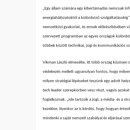
„Egy állam számára egy kibertámadás nemcsak info
energiahálózatoktól a különböző szolgáltatásokig” –
nemzetközi gyakorlat, és ennek előkészítésében vál
szervezett programban az egyes országok különbö
többek között technikai, jogi és kommunikációs 
Vikman László elmesélte, itt több ország közösen d
védekezés mellett ugyanolyan fontos, hogy milye
milyen stratégiai lépéseket teszünk egy adott hel
tech leader szerepkörben vesz részt, vagyis azokat
foglalkoznak. „Ide tartozik a jogi, a média- és a s
kezelése. Ilyenkor az is kérdés, hogy hogyan értes
mindenki a saját nemzeti szabályai és eljárásai szer