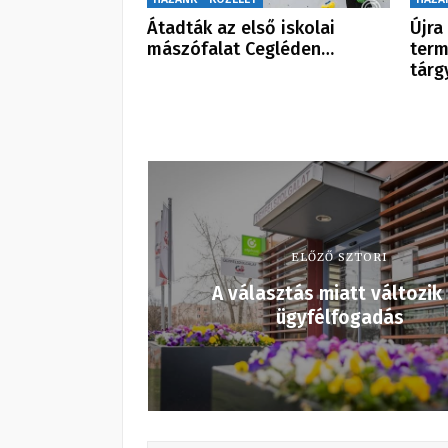
Átadták az első iskolai
Újra
mászófalat Cegléden…
ter
tárg
ELŐZŐ SZTORI
A választás miatt változik
ügyfélfogadás