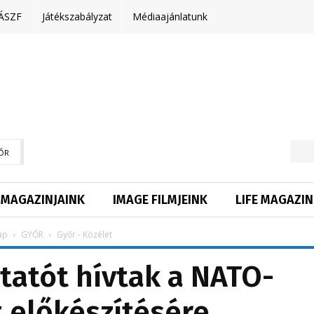
ÁSZF
Játékszabályzat
Médiaajánlatunk
ŐR
MAGAZINJAINK
IMAGE FILMJEINK
LIFE MAGAZIN
ap
GYŐR
Győr - Közélet
tatót hívtak a NATO-
 előkészítésére