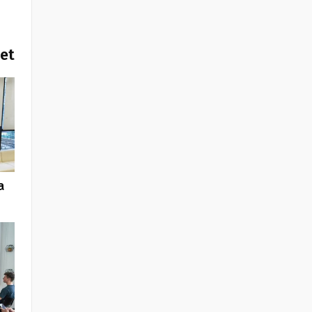
het
a