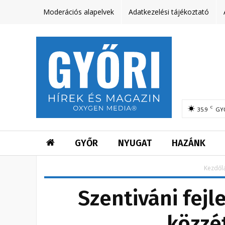
Moderációs alapelvek
Adatkezelési tájékoztató
C
35.9
GY
GYŐR
NYUGAT
HAZÁNK
Kezdől
Szentiváni fejl
közzét