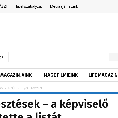
ÁSZF
Játékszabályzat
Médiaajánlatunk
ŐR
MAGAZINJAINK
IMAGE FILMJEINK
LIFE MAGAZIN
ap
GYŐR
Győr - Közélet
esztések – a képviselő
ette a listát