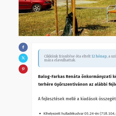
Cikkünk frissítése óta eltelt
12 hónap
, a s
mára elavulhattak.
Balog-Farkas Renáta önkormányzati kép
terhére Győrszentivánon az alábbi fejl
A fejlesztések mellé a kiadások összegét 
Kihelyezett hulladékudvar 05.24-én (718.104,-