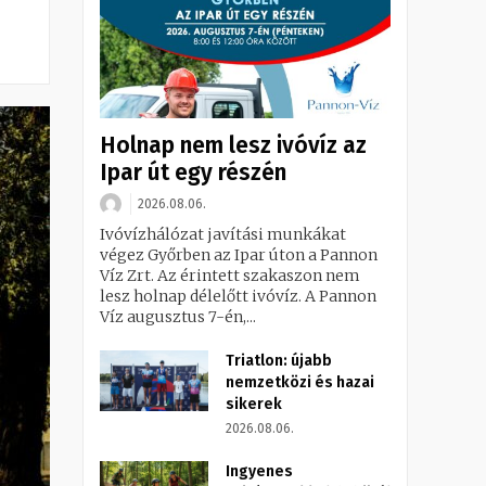
Holnap nem lesz ivóvíz az
Ipar út egy részén
2026.08.06.
Ivóvízhálózat javítási munkákat
végez Győrben az Ipar úton a Pannon
Víz Zrt. Az érintett szakaszon nem
lesz holnap délelőtt ivóvíz. A Pannon
Víz augusztus 7-én,...
Triatlon: újabb
nemzetközi és hazai
sikerek
2026.08.06.
Ingyenes