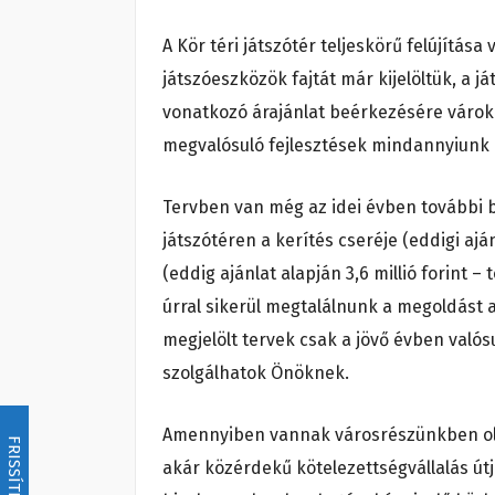
A Kör téri játszótér teljeskörű felújítá
játszóeszközök fajtát már kijelöltük, a ját
vonatkozó árajánlat beérkezésére várok.
megvalósuló fejlesztések mindannyiunk 
Tervben van még az idei évben további b
játszótéren a kerítés cseréje (eddigi aján
(eddig ajánlat alapján 3,6 millió forint
úrral sikerül megtalálnunk a megoldást a
megjelölt tervek csak a jövő évben való
szolgálhatok Önöknek.
Amennyiben vannak városrészünkben olya
FRISSÍTÉS
akár közérdekű kötelezettségvállalás út