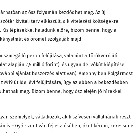
sa várhatóan az ősz folyamán kezdődhet meg. Az új
szótér kiviteli terv elkészült, a kivitelezési költségekre
 Kis lépésekkel haladunk előre, bízom benne, hogy a
kényelmét és örömét szolgálják majd!
uszmegálló peron felújítása, valamint a Törökverő úti
lat alapján 2,5 millió forint), és ugyanide ivókút kiépítése
 – további ajánlat beszerzés alatt van). Amennyiben Polgármes
z M19 út idei évi felújítására, úgy az ebben a bekezdésben
sulhatnak meg. Bízom benne, hogy ősz elején jó hírekkel
n személyek, vállalkozók, akik szívesen vállalnának részt 
ján is – Győrszentiván fejlesztésében, őket kérem, keressen