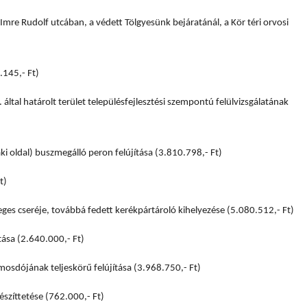
Imre Rudolf utcában, a védett Tölgyesünk bejáratánál, a Kör téri orvosi
.145,- Ft)
. által határolt terület településfejlesztési szempontú felülvizsgálatának
 oldal) buszmegálló peron felújítása (3.810.798,- Ft)
t)
zleges cseréje, továbbá fedett kerékpártároló kihelyezése (5.080.512,- Ft)
ítása (2.640.000,- Ft)
osdójának teljeskörű felújítása (3.968.750,- Ft)
lkészíttetése (762.000,- Ft)