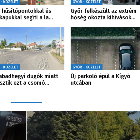
 - KÖZÉLET
GYŐR - KÖZÉLET
 hűsítőpontokkal és
Győr felkészült az extrém
kapukkal segíti a la…
hőség okozta kihívások…
 - KÖZÉLET
GYŐR - KÖZÉLET
abadhegyi dugók miatt
Új parkoló épül a Kígyó
esztik ezt a csomó…
utcában