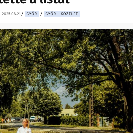
-
2025.08.21.
GYŐR
GYŐR - KÖZÉLET