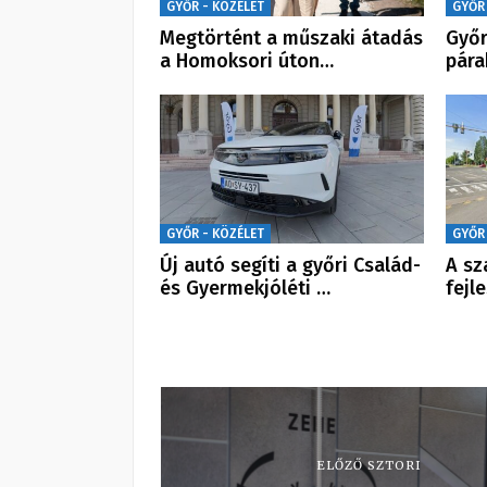
GYŐR - KÖZÉLET
GYŐR
Megtörtént a műszaki átadás
Győr
a Homoksori úton…
pára
GYŐR - KÖZÉLET
GYŐR
Új autó segíti a győri Család-
A sz
és Gyermekjóléti …
fejl
ELŐZŐ SZTORI