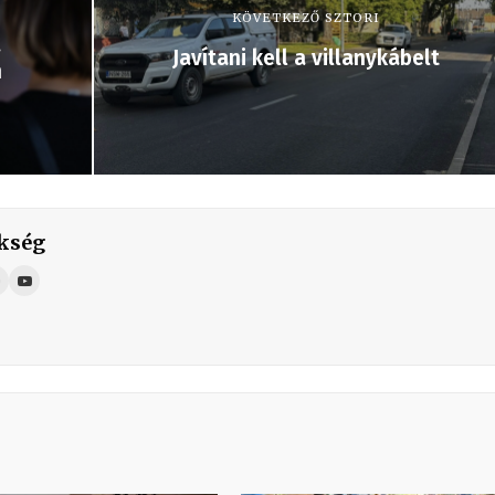
KÖVETKEZŐ SZTORI
a
Javítani kell a villanykábelt
n
kség