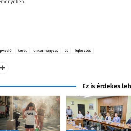
leményében.
pviselő
keret
önkormányzat
út
fejlesztés
Ez is érdekes le