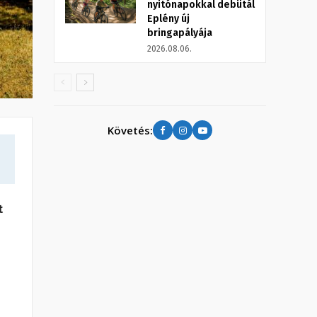
nyitónapokkal debütál
Eplény új
bringapályája
2026.08.06.
Követés:
t