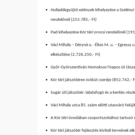
Hulladékgyűjtő edények kihelyezése a Szelényi 
rendelőnél (253.785,- Ft)
Pad kihelyezése Kör téri orvosi rendelőnél (191
Váci Mihály – Déryné u. -Éltes M. u. – Egressy u
elkészítése (2.726.250,- Ft)
Győr-Győrszentiván Homoksor/Napos út (északi
Kör téri játszótéren ivókút cseréje (852.742,- F
Sugár úti játszótér: labdafogó és a kerítés rés
Váci Mihály utca 85. szám előtti utasváró felúj
A Kör téri óvodában csoportszobához tartozó m
Kör téri játszótér fejlesztés kiviteli terveinek e