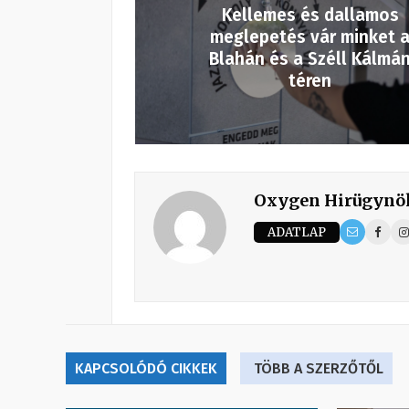
Kellemes és dallamos
meglepetés vár minket 
Blahán és a Széll Kálmá
téren
Oxygen Hirügynö
ADATLAP
KAPCSOLÓDÓ CIKKEK
TÖBB A SZERZŐTŐL