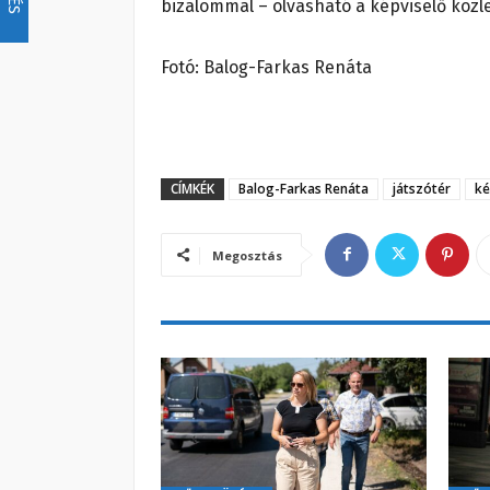
bizalommal – olvasható a képviselő köz
Fotó: Balog-Farkas Renáta
CÍMKÉK
Balog-Farkas Renáta
játszótér
ké
Megosztás