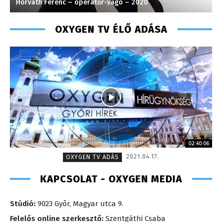
Horváth Ferenc – operatőr-vágó – 2020
K
OXYGEN TV ÉLŐ ADÁSA
02:40:06
2021.04.17.
OXYGEN TV ADÁS
KAPCSOLAT - OXYGEN MEDIA
Stúdió:
9023 Győr, Magyar utca 9.
Felelős online szerkesztő:
Szentgáthi Csaba