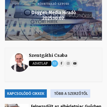
KÖVETKEZŐ SZTORI
Oxygen Media Híradó
2025.10.02.
Szentgáthi Csaba
ADATLAP
KAPCSOLÓDÓ CIKKEK
TÖBB A SZERZŐTŐL
Felpezsdült az albérletpiac Győrben