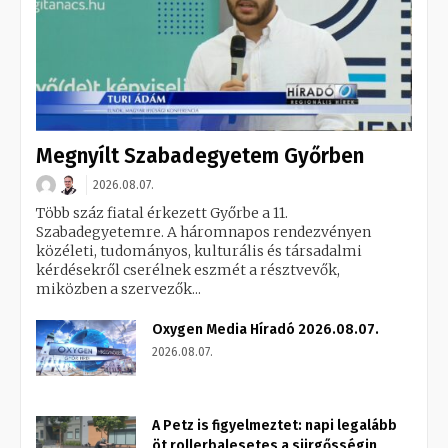
Megnyílt Szabadegyetem Győrben
2026.08.07.
Több száz fiatal érkezett Győrbe a 11.
Szabadegyetemre. A háromnapos rendezvényen
közéleti, tudományos, kulturális és társadalmi
kérdésekről cserélnek eszmét a résztvevők,
miközben a szervezők...
Oxygen Media Híradó 2026.08.07.
2026.08.07.
A Petz is figyelmeztet: napi legalább
öt rollerbalesetes a sürgősségin