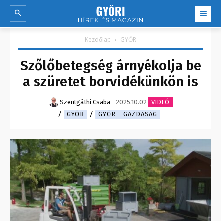
Kezdőlap
GYŐR
Szőlőbetegség árnyékolja be
a szüretet borvidékünkön is
Szentgáthi Csaba
-
2025.10.02.
VIDEÓ
GYŐR
GYŐR - GAZDASÁG