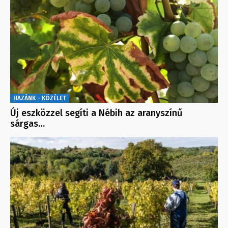
HAZÁNK - KÖZÉLET
Új eszközzel segíti a Nébih az aranyszínű
sárgas…