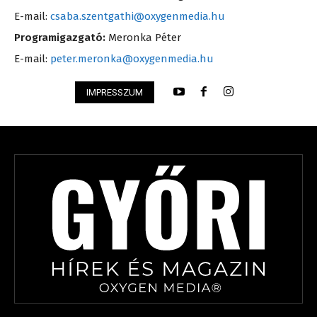
E-mail:
csaba.szentgathi@oxygenmedia.hu
Programigazgató:
Meronka Péter
E-mail:
peter.meronka@oxygenmedia.hu
IMPRESSZUM