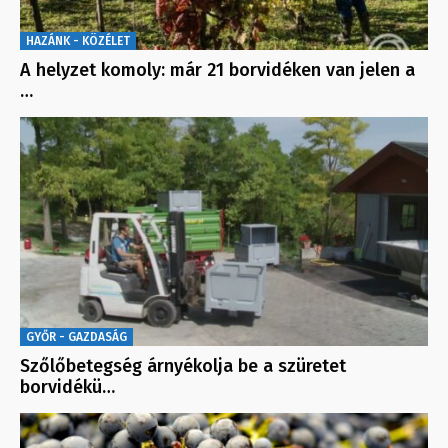
HAZÁNK - KÖZÉLET
A helyzet komoly: már 21 borvidéken van jelen a
…
GYŐR - GAZDASÁG
Szőlőbetegség árnyékolja be a szüretet
borvidékü…