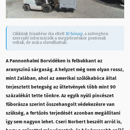
Cikkünk frissítése óta eltelt
10 hónap
, a szövegben
szereplő információk a megjelenéskor pontosak
voltak, de mára elavulhattak.
A Pannonhalmi Borvidéken is felbukkant az
aranyszínű sárgaság. A helyzet még nem olyan rossz,
mint Zalában, ahol az amerikai szőlőkabóca által
terjesztett betegség az ültetvények több mint 90
százalékát tette tönkre. Az egyik nyúli pincészet
főborásza szerint összehangolt védekezésre van
szükség, a fertőzés terjedését azonban megállítani
így sem nagyon lehet. Cseri Norbert beszélt arról is,