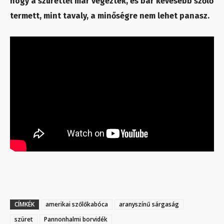
hogy a szürettel már végeztek, és bár kevesebb szőlő
termett, mint tavaly, a minőségre nem lehet panasz.
CÍMKÉK
amerikai szőlőkabóca
aranyszínű sárgaság
szüret
Pannonhalmi borvidék