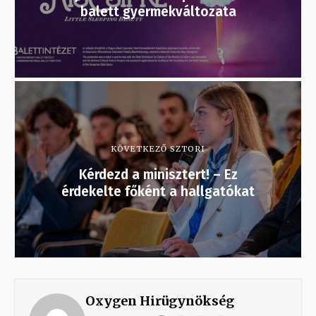
balett gyermekváltozata
KÖVETKEZŐ SZTORI
Kérdezd a minisztert! – Ez
érdekelte főként a hallgatókat
Oxygen Hirügynökség