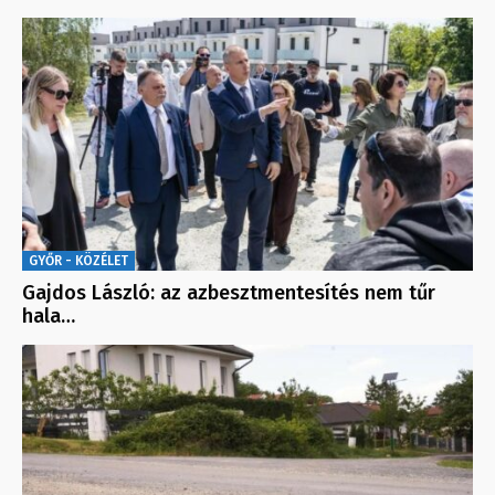
GYŐR - KÖZÉLET
Gajdos László: az azbesztmentesítés nem tűr
hala…