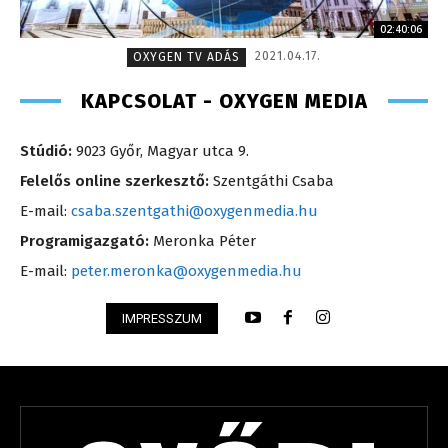
02:40:06
2021.04.17.
OXYGEN TV ADÁS
KAPCSOLAT - OXYGEN MEDIA
Stúdió:
9023 Győr, Magyar utca 9.
Felelős online szerkesztő:
Szentgáthi Csaba
E-mail:
csaba.szentgathi@oxygenmedia.hu
Programigazgató:
Meronka Péter
E-mail:
peter.meronka@oxygenmedia.hu
IMPRESSZUM