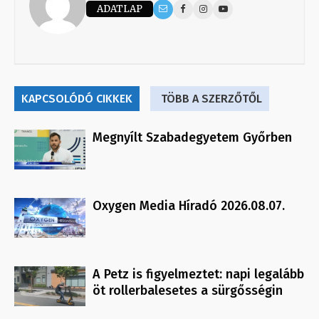
ADATLAP
KAPCSOLÓDÓ CIKKEK
TÖBB A SZERZŐTŐL
Megnyílt Szabadegyetem Győrben
Oxygen Media Híradó 2026.08.07.
A Petz is figyelmeztet: napi legalább
öt rollerbalesetes a sürgősségin