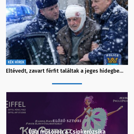
KÉK HÍREK
Eltévedt, zavart férfit találtak a jeges hidegbe…
ELŐZŐ SZTORI
Újra műsoron a Csipkerózsika