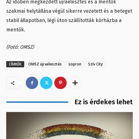
Az időben megkezdett újraélesztés és a mentők
szakmai helytállása végül sikerre vezetett és a beteget
stabil állapotban, légi úton szállították kórházba a
mentők.
(Fotó: OMSZ)
CÍMKÉK
OMSZ újraélesztés
sopron
Szív City
Ez is érdekes lehet