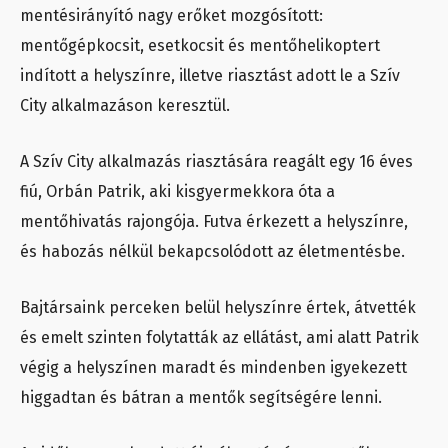
mentésirányító nagy erőket mozgósított:
mentőgépkocsit, esetkocsit és mentőhelikoptert
indított a helyszínre, illetve riasztást adott le a Szív
City alkalmazáson keresztül.
A Szív City alkalmazás riasztására reagált egy 16 éves
fiú, Orbán Patrik, aki kisgyermekkora óta a
mentőhivatás rajongója. Futva érkezett a helyszínre,
és habozás nélkül bekapcsolódott az életmentésbe.
Bajtársaink perceken belül helyszínre értek, átvették
és emelt szinten folytatták az ellátást, ami alatt Patrik
végig a helyszínen maradt és mindenben igyekezett
higgadtan és bátran a mentők segítségére lenni.