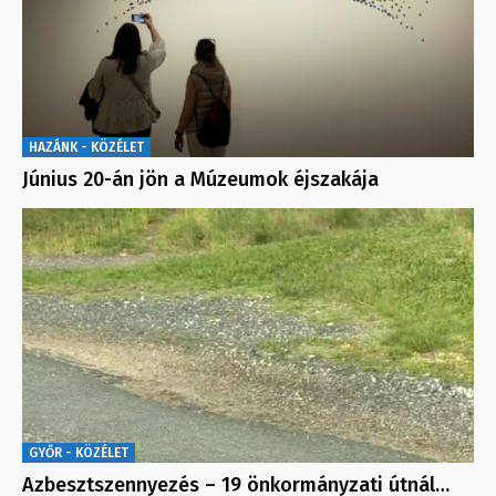
HAZÁNK - KÖZÉLET
Június 20-án jön a Múzeumok éjszakája
GYŐR - KÖZÉLET
Azbesztszennyezés – 19 önkormányzati útnál…