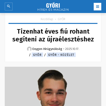
Kezdőlap
GYŐR
Tizenhat éves fiú rohant
segíteni az újraélesztéshez
Oxygen Hirügynökség
-
2025.10.17.
GYŐR
GYŐR - KÖZÉLET