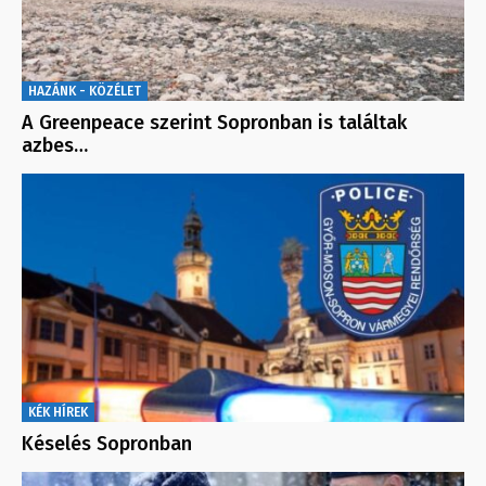
HAZÁNK - KÖZÉLET
A Greenpeace szerint Sopronban is találtak
azbes…
KÉK HÍREK
Késelés Sopronban