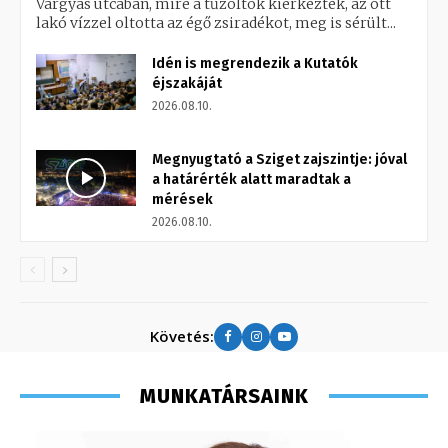
Vargyas utcában, mire a tűzoltók kiérkeztek, az ott
lakó vízzel oltotta az égő zsiradékot, meg is sérült...
Idén is megrendezik a Kutatók
éjszakáját
2026.08.10.
Megnyugtató a Sziget zajszintje: jóval
a határérték alatt maradtak a
mérések
2026.08.10.
Követés:
MUNKATÁRSAINK