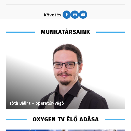
Követés:
MUNKATÁRSAINK
Tóth Bálint – operatőr-vágó
M
OXYGEN TV ÉLŐ ADÁSA