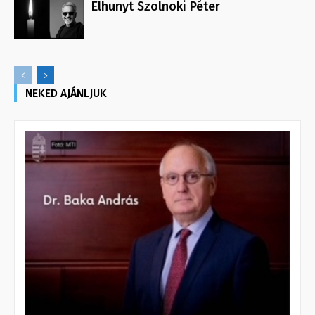
Elhunyt Szolnoki Péter
NEKED AJÁNLJUK