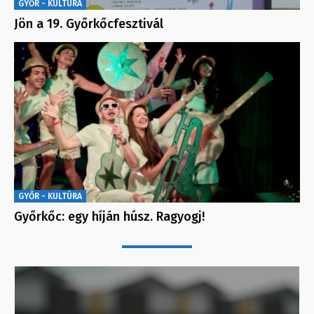
GYŐR - KULTÚRA
Jön a 19. Győrkőcfesztivál
GYŐR - KULTÚRA
Győrkőc: egy híján húsz. Ragyogj!