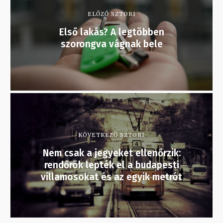
ELŐZŐ SZTORI
Első lakás? A legtöbben
szorongva vágnak bele
KÖVETKEZŐ SZTORI
Nem csak a jegyeket ellenőrzik:
rendőrök lepték el a budapesti
villamosokat és az egyik metrót