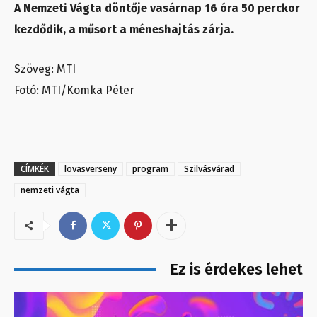
A Nemzeti Vágta döntője vasárnap 16 óra 50 perckor
kezdődik, a műsort a méneshajtás zárja.
Szöveg: MTI
Fotó: MTI/Komka Péter
CÍMKÉK
lovasverseny
program
Szilvásvárad
nemzeti vágta
Ez is érdekes lehet