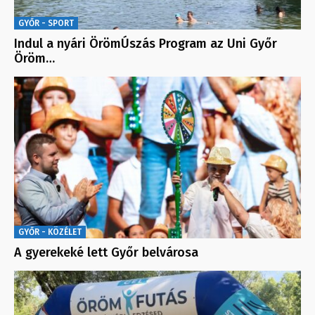
GYŐR - SPORT
Indul a nyári ÖrömÚszás Program az Uni Győr
Öröm…
GYŐR - KÖZÉLET
A gyerekeké lett Győr belvárosa