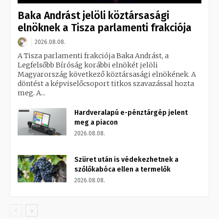
Baka Andrást jelöli köztársasági
elnöknek a Tisza parlamenti frakciója
2026.08.08.
A Tisza parlamenti frakciója Baka Andrást, a
Legfelsőbb Bíróság korábbi elnökét jelöli
Magyarország következő köztársasági elnökének. A
döntést a képviselőcsoport titkos szavazással hozta
meg. A...
Hardveralapú e-pénztárgép jelent
meg a piacon
2026.08.08.
Szüret után is védekezhetnek a
szőlőkabóca ellen a termelők
2026.08.08.