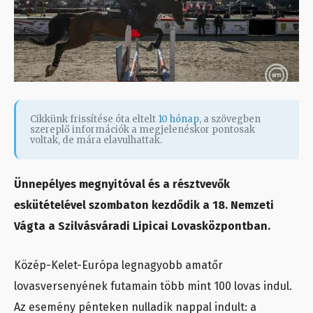
Cikkünk frissítése óta eltelt
10 hónap
, a szövegben
szereplő információk a megjelenéskor pontosak
voltak, de mára elavulhattak.
Ünnepélyes megnyitóval és a résztvevők
eskütételével szombaton kezdődik a 18. Nemzeti
Vágta a Szilvásváradi Lipicai Lovasközpontban.
Közép-Kelet-Európa legnagyobb amatőr
lovasversenyének futamain több mint 100 lovas indul.
Az esemény pénteken nulladik nappal indult: a