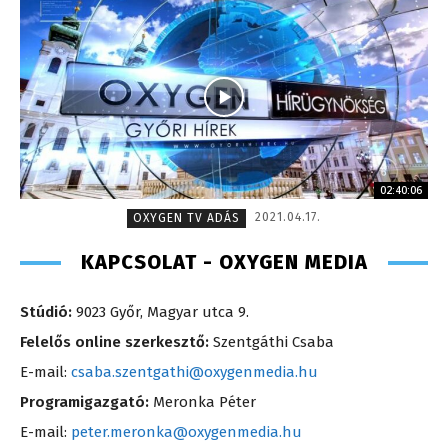
02:40:06
2021.04.17.
OXYGEN TV ADÁS
KAPCSOLAT - OXYGEN MEDIA
Stúdió:
9023 Győr, Magyar utca 9.
Felelős online szerkesztő:
Szentgáthi Csaba
E-mail:
csaba.szentgathi@oxygenmedia.hu
Programigazgató:
Meronka Péter
E-mail:
peter.meronka@oxygenmedia.hu