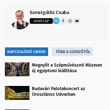
Szentgáthi Csaba
ADATLAP
KAPCSOLÓDÓ CIKKEK
TÖBB A SZERZŐTŐL
Megnyílt a Szépművészeti Múzeum
új egyiptomi kiállítása
Budavári Palotakoncert az
Oroszlános Udvarban