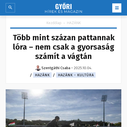
Kezdőlap
HAZÁNK
Több mint százan pattannak
lóra – nem csak a gyorsaság
számít a vágtán
Szentgáthi Csaba
-
2025.10.04.
HAZÁNK
HAZÁNK - KULTÚRA