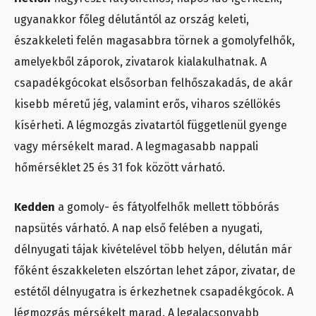
ugyanakkor főleg délutántól az ország keleti,
északkeleti felén magasabbra törnek a gomolyfelhők,
amelyekből záporok, zivatarok kialakulhatnak. A
csapadékgócokat elsősorban felhőszakadás, de akár
kisebb méretű jég, valamint erős, viharos széllökés
kísérheti. A légmozgás zivatartól függetlenül gyenge
vagy mérsékelt marad. A legmagasabb nappali
hőmérséklet 25 és 31 fok között várható.
Kedden
a gomoly- és fátyolfelhők mellett többórás
napsütés várható. A nap első felében a nyugati,
délnyugati tájak kivételével több helyen, délután már
főként északkeleten elszórtan lehet zápor, zivatar, de
estétől délnyugatra is érkezhetnek csapadékgócok. A
légmozgás mérsékelt marad. A legalacsonyabb