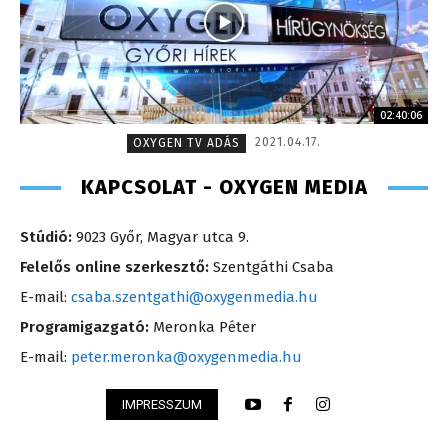
02:40:06
2021.04.17.
OXYGEN TV ADÁS
KAPCSOLAT - OXYGEN MEDIA
Stúdió:
9023 Győr, Magyar utca 9.
Felelős online szerkesztő:
Szentgáthi Csaba
E-mail:
csaba.szentgathi@oxygenmedia.hu
Programigazgató:
Meronka Péter
E-mail:
peter.meronka@oxygenmedia.hu
IMPRESSZUM