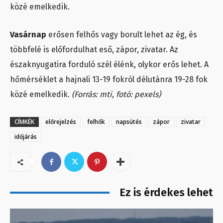
közé emelkedik.
Vasárnap
erősen felhős vagy borult lehet az ég, és
többfelé is előfordulhat eső, zápor, zivatar. Az
északnyugatira forduló szél élénk, olykor erős lehet. A
hőmérséklet a hajnali 13-19 fokról délutánra 19-28 fok
közé emelkedik.
(Forrás: mti, fotó: pexels)
CÍMKÉK
előrejelzés
felhők
napsütés
zápor
zivatar
időjárás
Ez is érdekes lehet