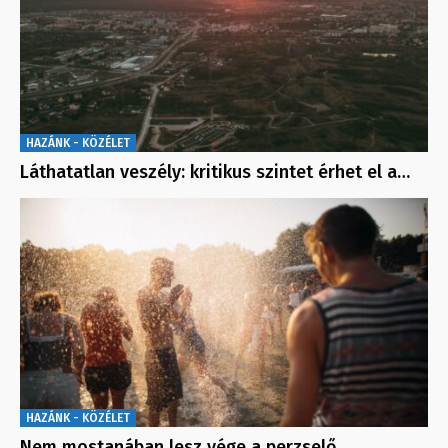
HAZÁNK - KÖZÉLET
Láthatatlan veszély: kritikus szintet érhet el a…
HAZÁNK - KÖZÉLET
Nem mostanában lesz vége a perzselő