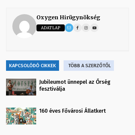
Oxygen Hirügynökség
ADATLAP
KAPCSOLÓDÓ CIKKEK
TÖBB A SZERZŐTŐL
Jubileumot ünnepel az Őrség
fesztiválja
160 éves Fővárosi Állatkert