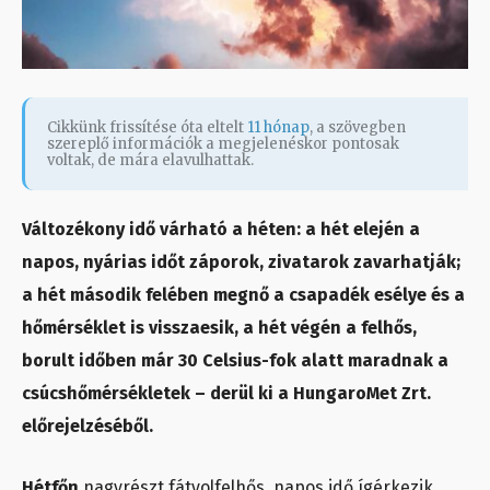
Cikkünk frissítése óta eltelt
11 hónap
, a szövegben
szereplő információk a megjelenéskor pontosak
voltak, de mára elavulhattak.
Változékony idő várható a héten: a hét elején a
napos, nyárias időt záporok, zivatarok zavarhatják;
a hét második felében megnő a csapadék esélye és a
hőmérséklet is visszaesik, a hét végén a felhős,
borult időben már 30 Celsius-fok alatt maradnak a
csúcshőmérsékletek – derül ki a HungaroMet Zrt.
előrejelzéséből.
Hétfőn
nagyrészt fátyolfelhős, napos idő ígérkezik,