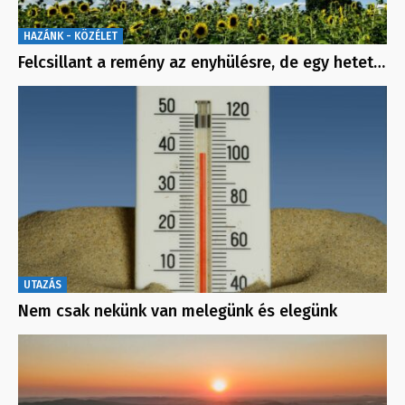
HAZÁNK - KÖZÉLET
Felcsillant a remény az enyhülésre, de egy hetet…
UTAZÁS
Nem csak nekünk van melegünk és elegünk