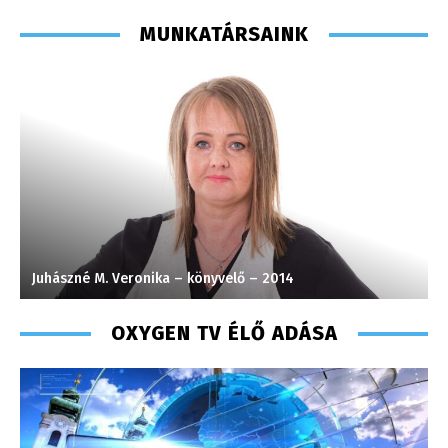
MUNKATÁRSAINK
Juhászné M. Veronika – könyvelő – 2014
T
OXYGEN TV ÉLŐ ADÁSA