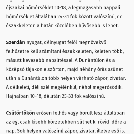
éjszakai hőmérséklet 10-18, a legmagasabb nappali
hőmérséklet általában 24-31 fok között valószínű, de
északkeleten a határ közelében hűvösebb is lehet.
Szerdán
nyugat, délnyugat felől megnövekvő
felhőzetre kell számítani északkeleten, keleten több,
másutt kevesebb napsütéssel. A Dunántúlon és a
középső tájakon elszórtan, majd néhány órás szünet
után a Dunántúlon több helyen várható zápor, zivatar.
A délkeleti, déli szél megélénkül, néhol megerősödik.
Hajnalban 10-18, délután 25-33 fok valószínű.
Csütörtökön
erősen felhős vagy borult lesz általában
az ég, csak kisebb körzetekben süthet ki rövid időre a
nap. Sok helyen valószínű zápor, zivatar, illetve eső is.