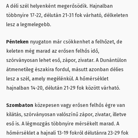
A déli szél helyenként megerősödik. Hajnalban
többnyire 17-22, délután 21-31 fok várható, délkeleten
lesz a legmelegebb.
Pénteken
nyugaton már csökkenhet a felhőzet, de
keleten még marad az erősen felhős idő,
szórványosan lehet eső, zápor, zivatar. A Dunántúlon
átmenetileg északira fordul, másutt azonban délies
lesz a szél, amely megélénkül. A hőmérséklet
hajnalban 14-20, délután 21-29 fok között várható.
Szombaton
közepesen vagy erősen felhős égre van
kilátás, szórványosan valószínű zápor, zivatar, illetve
eső is. A légmozgás többnyire mérsékelt marad. A
hőmérséklet a hajnali 13-19 fokról délutánra 23-29 fok