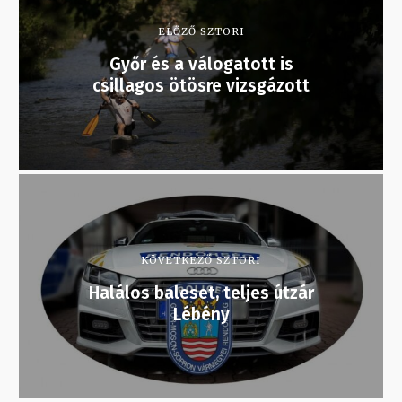
ELŐZŐ SZTORI
Győr és a válogatott is
csillagos ötösre vizsgázott
KÖVETKEZŐ SZTORI
Halálos baleset, teljes útzár
Lébény