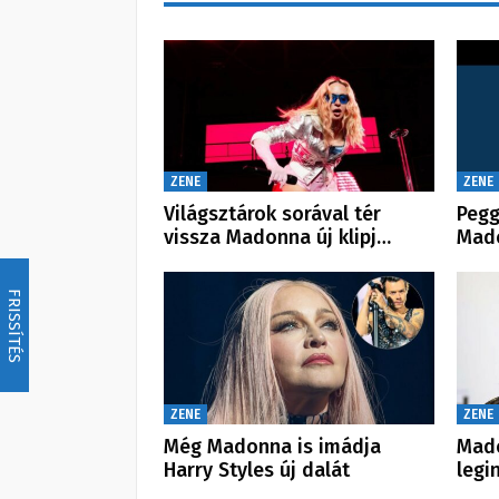
ZENE
ZENE
Világsztárok sorával tér
Pegg
vissza Madonna új klipj…
Mado
FRISSÍTÉS
ZENE
ZENE
Még Madonna is imádja
Mado
Harry Styles új dalát
legi