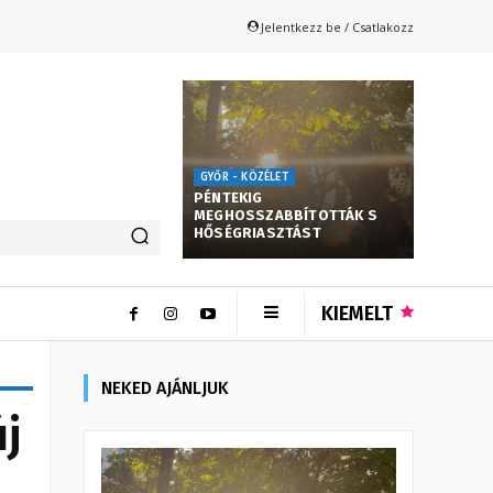
Jelentkezz be / Csatlakozz
GYŐR - KÖZÉLET
PÉNTEKIG
MEGHOSSZABBÍTOTTÁK S
HŐSÉGRIASZTÁST
KIEMELT
NEKED AJÁNLJUK
j