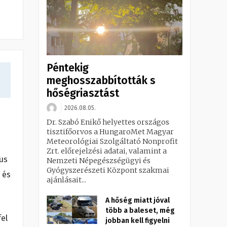
Péntekig
meghosszabbították s
hőségriasztást
2026.08.05.
Dr. Szabó Enikő helyettes országos
tisztifőorvos a HungaroMet Magyar
Meteorológiai Szolgáltató Nonprofit
Zrt. előrejelzési adatai, valamint a
ius
Nemzeti Népegészségügyi és
Gyógyszerészeti Központ szakmai
 és
ajánlásait...
A hőség miatt jóval
több a baleset, még
el
jobban kell figyelni