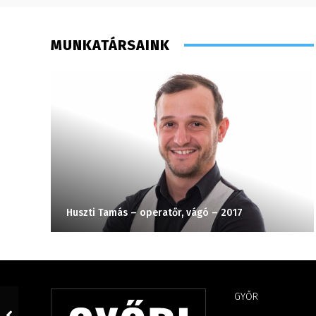
MUNKATÁRSAINK
Huszti Tamás – operatőr, vágó – 2017
GYŐR