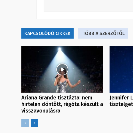
KAPCSOLÓDÓ CIKKEK
TÖBB A SZERZŐTŐL
Ariana Grande tisztázta: nem
Jennifer 
hirtelen döntött, régóta készült a
tisztelge
visszavonulásra