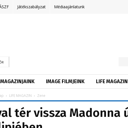
ÁSZF
Játékszabályzat
Médiaajánlatunk
ŐR
MAGAZINJAINK
IMAGE FILMJEINK
LIFE MAGAZIN
ap
LIFE MAGAZIN
Zene
val tér vissza Madonna ú
lipjében