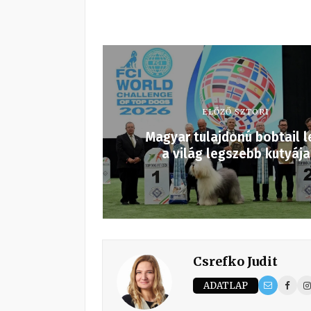
ELŐZŐ SZTORI
Magyar tulajdonú bobtail l
a világ legszebb kutyája
Csrefko Judit
ADATLAP