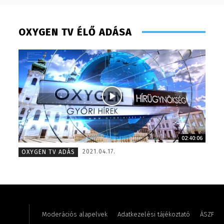
OXYGEN TV ÉLŐ ADÁSA
02:40:06
Pénzes Anikó – 2008
Pénzes 
2021.04.17.
OXYGEN TV ADÁS
Moderációs alapelvek
Adatkezelési tájékoztató
ÁSZF