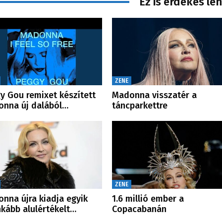
Ez is érdekes le
ZENE
y Gou remixet készített
Madonna visszatér a
nna új dalából…
táncparkettre
ZENE
nna újra kiadja egyik
1.6 millió ember a
nkább alulértékelt…
Copacabanán