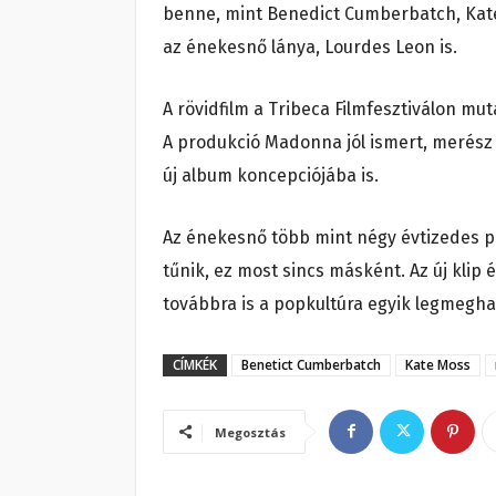
benne, mint Benedict Cumberbatch, Kate 
az énekesnő lánya, Lourdes Leon is.
A rövidfilm a Tribeca Filmfesztiválon mut
A produkció Madonna jól ismert, merész é
új album koncepciójába is.
Az énekesnő több mint négy évtizedes p
tűnik, ez most sincs másként. Az új klip
továbbra is a popkultúra egyik legmegha
CÍMKÉK
Benetict Cumberbatch
Kate Moss
Megosztás