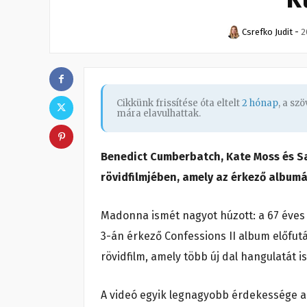
Csrefko Judit
-
2
Cikkünk frissítése óta eltelt
2 hónap
, a sz
mára elavulhattak.
Benedict Cumberbatch, Kate Moss és Sa
rövidfilmjében, amely az érkező albumát
Madonna ismét nagyot húzott: a 67 éves p
3-án érkező Confessions II album előfutá
rövidfilm, amely több új dal hangulatát i
A videó egyik legnagyobb érdekessége a 