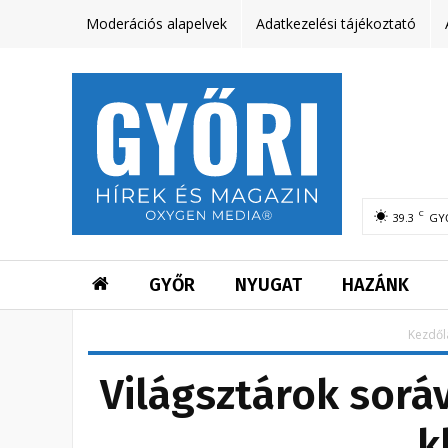
Moderációs alapelvek
Adatkezelési tájékoztató
C
39.3
GY
GYŐR
NYUGAT
HAZÁNK
Kezdől
Világsztárok sorá
k