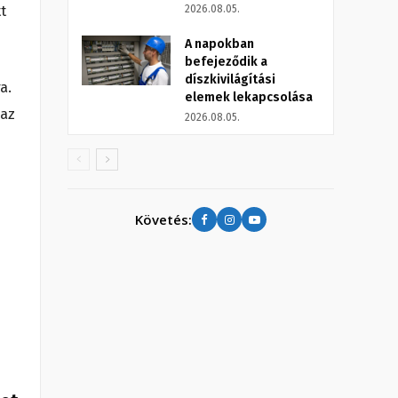
t
2026.08.05.
A napokban
befejeződik a
díszkivilágítási
a.
elemek lekapcsolása
 az
2026.08.05.
Követés: