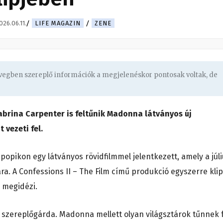
026.06.11.
LIFE MAGAZIN
ZENE
övegben szereplő információk a megjelenéskor pontosak voltak, de
brina Carpenter is feltűnik Madonna látványos új
 vezeti fel.
opikon egy látványos rövidfilmmel jelentkezett, amely a júl
ra. A Confessions II – The Film című produkció egyszerre klip
s megidézi.
szereplőgárda. Madonna mellett olyan világsztárok tűnnek f