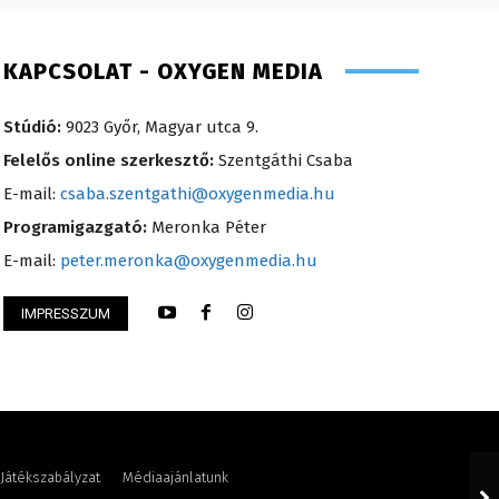
KAPCSOLAT - OXYGEN MEDIA
Stúdió:
9023 Győr, Magyar utca 9.
Felelős online szerkesztő:
Szentgáthi Csaba
E-mail:
csaba.szentgathi@oxygenmedia.hu
Programigazgató:
Meronka Péter
E-mail:
peter.meronka@oxygenmedia.hu
IMPRESSZUM
Anikó
Varga László – ope
Játékszabályzat
Médiaajánlatunk