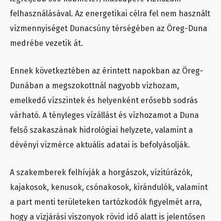
felhasználásával. Az energetikai célra fel nem használt
vízmennyiséget Dunacsúny térségében az Öreg-Duna
medrébe vezetik át.
Ennek következtében az érintett napokban az Öreg-
Dunában a megszokottnál nagyobb vízhozam,
emelkedő vízszintek és helyenként erősebb sodrás
várható. A tényleges vízállást és vízhozamot a Duna
felső szakaszának hidrológiai helyzete, valamint a
dévényi vízmérce aktuális adatai is befolyásolják.
A szakemberek felhívják a horgászok, vízitúrázók,
kajakosok, kenusok, csónakosok, kirándulók, valamint
a part menti területeken tartózkodók figyelmét arra,
hogy a vízjárási viszonyok rövid idő alatt is jelentősen