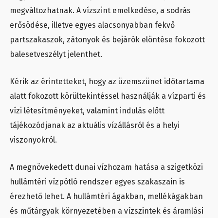
megváltozhatnak. A vízszint emelkedése, a sodrás
erősödése, illetve egyes alacsonyabban fekvő
partszakaszok, zátonyok és bejárók elöntése fokozott
balesetveszélyt jelenthet.
Kérik az érintetteket, hogy az üzemszünet időtartama
alatt fokozott körültekintéssel használják a vízparti és
vízi létesítményeket, valamint indulás előtt
tájékozódjanak az aktuális vízállásról és a helyi
viszonyokról.
A megnövekedett dunai vízhozam hatása a szigetközi
hullámtéri vízpótló rendszer egyes szakaszain is
érezhető lehet. A hullámtéri ágakban, mellékágakban
és műtárgyak környezetében a vízszintek és áramlási