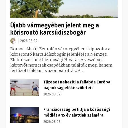
Újabb vármegyében jelent meg a
kőrisrontó karcsúdíszbogár
2026.08.09.
Borsod-Abaúj-Zemplén vármegyében is igazolta a
kőrisrontó karcsúdíszbogár jelenlétét a Nemzeti
Élelmiszerlánc-biztonsági Hivatal. A veszélyes
kártevőt nemcsak csapdákban találták meg, hanem
fertőzött fákban is azonosították. A...
Tűzeset nehezíti a fallabda Európa-
bajnokság előkészületeit
2026.08.09.
Franciaország betiltja a közösségi
médiát a 15 év alattiak számára
2026.08.08.