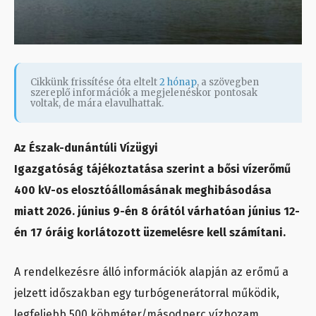
Cikkünk frissítése óta eltelt
2 hónap
, a szövegben
szereplő információk a megjelenéskor pontosak
voltak, de mára elavulhattak.
Az Észak-dunántúli Vízügyi
Igazgatóság tájékoztatása szerint a bősi vízerőmű
400 kV-os elosztóállomásának meghibásodása
miatt 2026. június 9-én 8 órától várhatóan június 12-
én 17 óráig korlátozott üzemelésre kell számítani.
A rendelkezésre álló információk alapján az erőmű a
jelzett időszakban egy turbógenerátorral működik,
legfeljebb 500 köbméter/másodperc vízhozam