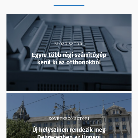
ELŐZŐ SZTORI
Egyre több régi számítógép
kerül ki az otthonokból
KÖVETKEZŐ SZTORI
Új helyszínen rendezik meg
Debrecenben az Ünnepi