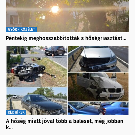
GYŐR - KÖZÉLET
Péntekig meghosszabbították s hőségriasztást…
KÉK HÍREK
A hőség miatt jóval több a baleset, még jobban
k…