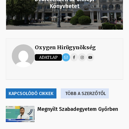
Könyvhetet
Oxygen Hirügynökség
ADATLAP
KAPCSOLÓDÓ CIKKEK
TÖBB A SZERZŐTŐL
Megnyílt Szabadegyetem Győrben