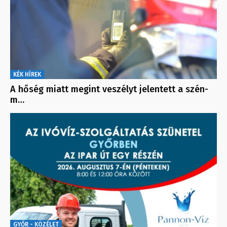
KÉK HÍREK
A hőség miatt megint veszélyt jelentett a szén-
m…
GYŐR - KÖZÉLET