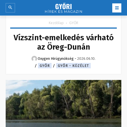
Kezdőlap
GYŐR
Vízszint-emelkedés várható
az Öreg-Dunán
Oxygen Hirügynökség
-
2026.06.10.
GYŐR
GYŐR - KÖZÉLET