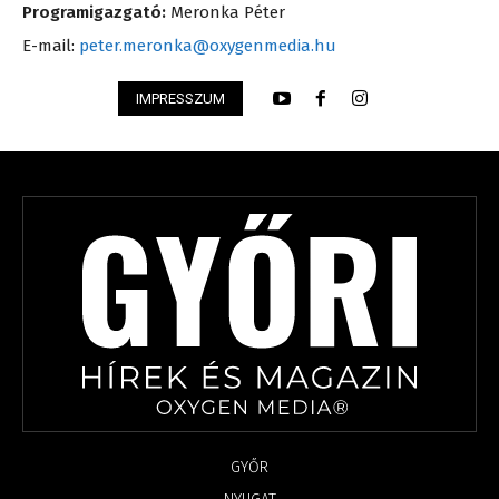
Programigazgató:
Meronka Péter
E-mail:
peter.meronka@oxygenmedia.hu
IMPRESSZUM
GYŐR