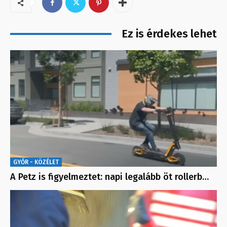
Ez is érdekes lehet
GYŐR - KÖZÉLET
A Petz is figyelmeztet: napi legalább öt rollerb…