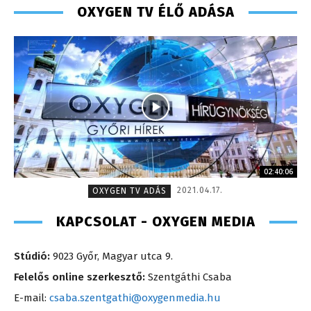
OXYGEN TV ÉLŐ ADÁSA
02:40:06
2021.04.17.
OXYGEN TV ADÁS
KAPCSOLAT - OXYGEN MEDIA
Stúdió:
9023 Győr, Magyar utca 9.
Felelős online szerkesztő:
Szentgáthi Csaba
E-mail:
csaba.szentgathi@oxygenmedia.hu