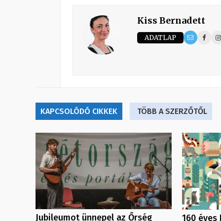
Kiss Bernadett
ADATLAP
KAPCSOLÓDÓ CIKKEK
TÖBB A SZERZŐTŐL
Jubileumot ünnepel az Őrség
160 éves 