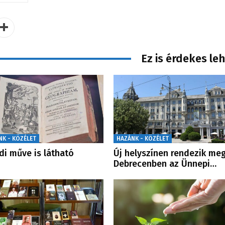
Ez is érdekes le
NK - KÖZÉLET
HAZÁNK - KÖZÉLET
di műve is látható
Új helyszínen rendezik me
Debrecenben az Ünnepi…