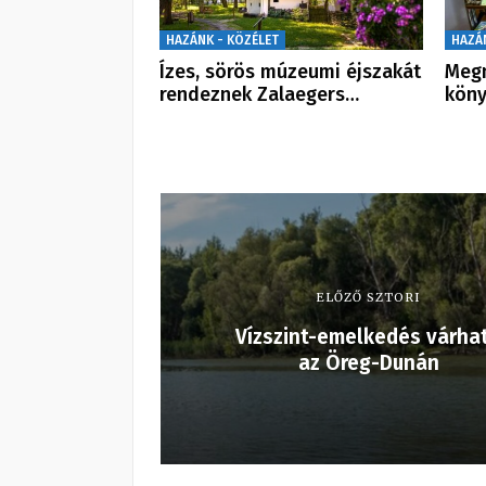
HAZÁNK - KÖZÉLET
HAZÁ
Ízes, sörös múzeumi éjszakát
Megn
rendeznek Zalaegers…
köny
ELŐZŐ SZTORI
Vízszint-emelkedés várha
az Öreg-Dunán