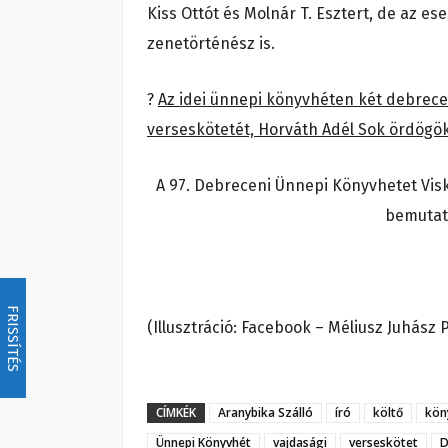
Kiss Ottót és Molnár T. Esztert, de az
zenetörténész is.
?
Az idei ünnepi könyvhéten két debrecen
verseskötetét, Horváth Adél Sok ördögö
A 97. Debreceni Ünnepi Könyvhetet Visk
bemutató
FRISSÍTÉS
(Illusztráció: Facebook – Méliusz Juhász 
CÍMKÉK
Aranybika Szálló
író
költő
kön
Ünnepi Könyvhét
vajdasági
verseskötet
D