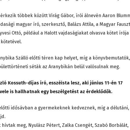
 érkezik többek között Virág Gábor, írói álnevén Aaron Blumm
dasági magyar író, szerkesztő, Balázs Attila, a Magyar Fausz
yvesi Ottó, például a Halott vajdaságiakat olvasva kötet írója
 kötetével.
nybika Szálló előtti téren kap helyet, míg a könyvbemutatók,
ülettörténeti séták az Aranybikán belül valósulnak meg.
ló Kossuth-díjas író, esszéista lesz, aki június 11-én 17
vele is hallhatnak egy beszélgetést az érdeklődők.
előtti idősávban a gyermekeknek kedveznek, míg a délutáni,
jd.
 hívtak meg, Nyulász Pétert, Zalka Csengét, Szabó Borbálát,