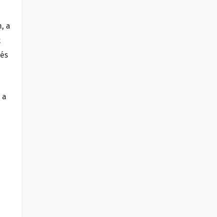
, a
t
 és
 a