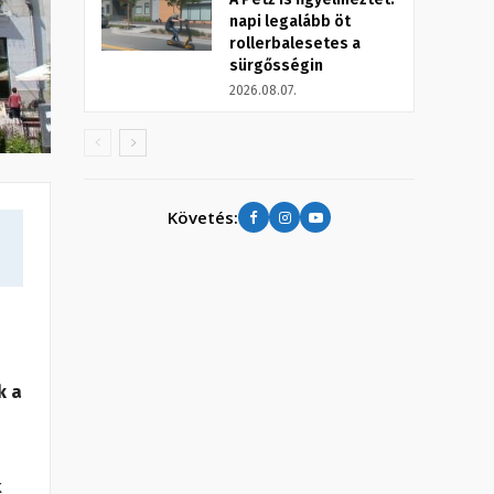
napi legalább öt
rollerbalesetes a
sürgősségin
2026.08.07.
Követés:
k a
k