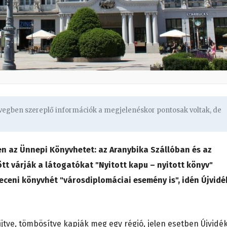
övegben szereplő információk a megjelenéskor pontosak voltak, de
n az Ünnepi Könyvhetet: az Aranybika Szállóban és az
zött várják a látogatókat "Nyitott kapu – nyitott könyv"
ceni könyvhét "városdiplomáciai esemény is", idén Újvidé
tve, tömbösítve kapják meg egy régió, jelen esetben Újvidé