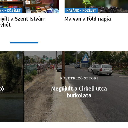
NK - KÖZÉLET
HAZÁNK - KÖZÉLET
yílt a Szent István-
Ma van a Föld napja
vhét
KÖVETKEZŐ SZTORI
tó
Megújult a Cirkeli utca
burkolata