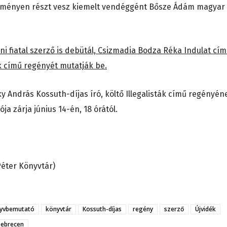
 eseményen részt vesz kiemelt vendéggént Bősze Ádám magyar
i fiatal szerző is debütál, Csizmadia Bodza Réka Indulat cí
k című regényét mutatják be.
y András Kossuth-díjas író, költő Illegalisták című regényén
ja zárja június 14-én, 18 órától.
Péter Könyvtár)
yvbemutató
könyvtár
Kossuth-díjas
regény
szerző
Újvidék
ebrecen