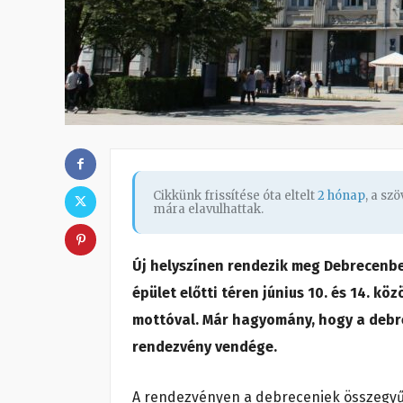
Cikkünk frissítése óta eltelt
2 hónap
, a sz
mára elavulhattak.
Új helyszínen rendezik meg Debrecenbe
épület előtti téren június 10. és 14. kö
mottóval. Már hagyomány, hogy a debre
rendezvény vendége.
A rendezvényen a debreceniek összegyűj