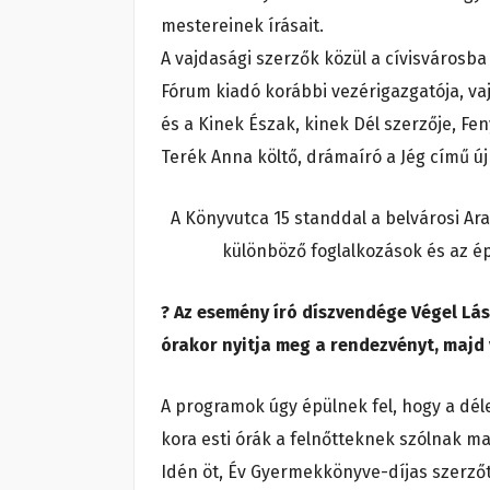
mestereinek írásait.
A vajdasági szerzők közül a cívisvárosba
Fórum kiadó korábbi vezérigazgatója, vaj
és a Kinek Észak, kinek Dél szerzője, Fen
Terék Anna költő, drámaíró a Jég című új
A Könyvutca 15 standdal a belvárosi Ara
különböző foglalkozások és az ép
? Az esemény író díszvendége Végel Lász
órakor nyitja meg a rendezvényt, majd 
A programok úgy épülnek fel, hogy a dél
kora esti órák a felnőtteknek szólnak ma
Idén öt, Év Gyermekkönyve-díjas szerzőt