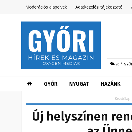
Moderációs alapelvek
Adatkezelési tájékoztató
C
20
GYŐ
GYŐR
NYUGAT
HAZÁNK
Kezdőlap
Új helyszínen re
az Ünne