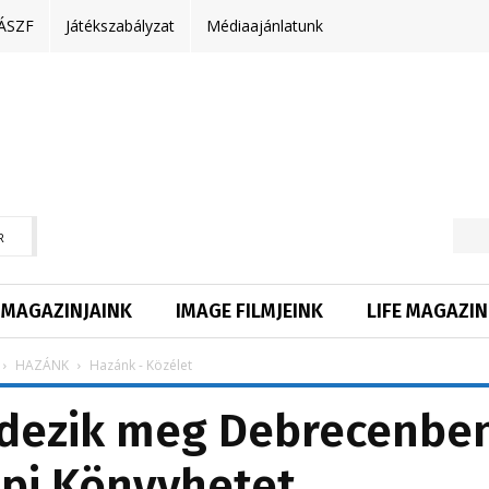
ÁSZF
Játékszabályzat
Médiaajánlatunk
R
MAGAZINJAINK
IMAGE FILMJEINK
LIFE MAGAZIN
HAZÁNK
Hazánk - Közélet
ndezik meg Debrecenbe
pi Könyvhetet