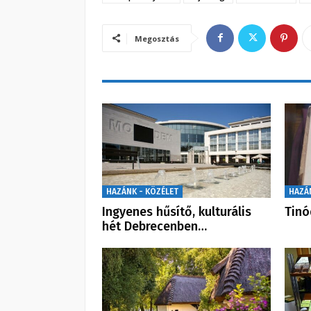
Megosztás
HAZÁNK - KÖZÉLET
HAZÁ
Ingyenes hűsítő, kulturális
Tinó
hét Debrecenben…