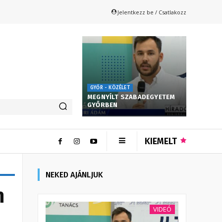
Jelentkezz be / Csatlakozz
GYŐR - KÖZÉLET
MEGNYÍLT SZABADEGYETEM
GYŐRBEN
KIEMELT
NEKED AJÁNLJUK
n
VIDEÓ