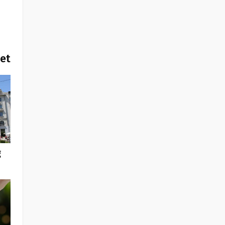
het
g