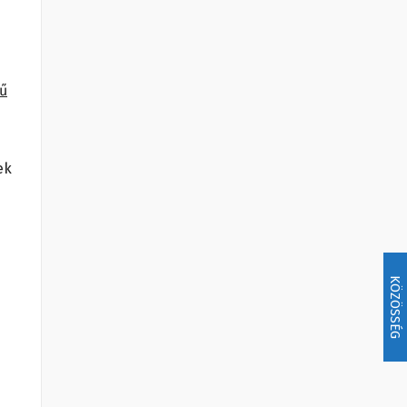
mű
ek
KÖZÖSSÉG