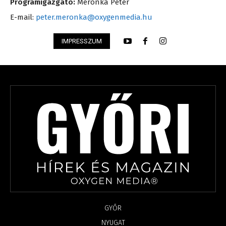
Programigazgató:
Meronka Péter
E-mail:
peter.meronka@oxygenmedia.hu
IMPRESSZUM
GYŐR
NYUGAT