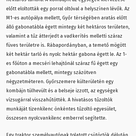
előtt eloltották egy porral oltóval a helyszínen lévők. Az
M1-es autópálya mellett, Győr térségében aratás előtt
álló gabonatábla égett mintegy két hektáros területen,
valamint a tűz átterjedt a vadkerítés melletti száraz
füves területre is. Rábapordányban, a temető mögött
két hektár tarló és nyolc hektár gabona égett le. Az 1-
es főúton a mecséri lehajtónál száraz fű égett egy
gabonatábla mellett, mintegy százötven
négyzetméteren. Győrszemere külterületén egy
kombájn túlhevült és a belseje izzott, az egységek
vízsugárral visszahűtötték. A hivatásos tűzoltók
munkáját tizenkilenc önkéntes tűzoltó egyesület,
összesen nyolcvankilenc emberrel segítette.
Egy traktor személyautónak tolatott csütörtök délután