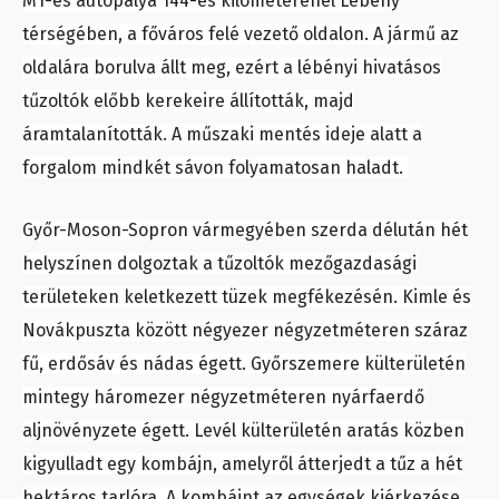
M1-es autópálya 144-es kilométerénél Lébény
térségében, a főváros felé vezető oldalon. A jármű az
oldalára borulva állt meg, ezért a lébényi hivatásos
tűzoltók előbb kerekeire állították, majd
áramtalanították. A műszaki mentés ideje alatt a
forgalom mindkét sávon folyamatosan haladt.
Győr-Moson-Sopron vármegyében szerda délután hét
helyszínen dolgoztak a tűzoltók mezőgazdasági
területeken keletkezett tüzek megfékezésén. Kimle és
Novákpuszta között négyezer négyzetméteren száraz
fű, erdősáv és nádas égett. Győrszemere külterületén
mintegy háromezer négyzetméteren nyárfaerdő
aljnövényzete égett. Levél külterületén aratás közben
kigyulladt egy kombájn, amelyről átterjedt a tűz a hét
hektáros tarlóra. A kombájnt az egységek kiérkezése