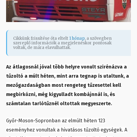
Cikkünk frissítése óta eltelt
1 hónap
, a szövegben
szereplő információk a megjelenéskor pontosak
voltak, de mára elavulhattak.
Az átlagosnál jóval több helyre vonult szirénázva a
tűzoltó a múlt héten, mint arra tegnap is utaltunk, a
mezőgazdaságban most rengeteg tűzesettel kell
megbirkózni, még kigyulladt kombájnnál is, és
számtalan tarlótűznél oltottak megyeszerte.
Győr-Moson-Sopronban az elmúlt héten 123
eseményhez vonultak a hivatásos tűzoltó egységek. A