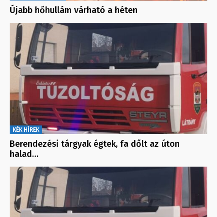
Újabb hőhullám várható a héten
KÉK HÍREK
Berendezési tárgyak égtek, fa dőlt az úton
halad…