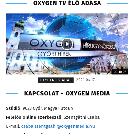
OXYGEN TV ÉLŐ ADÁSA
02:40:06
2021.04.17.
OXYGEN TV ADÁS
KAPCSOLAT - OXYGEN MEDIA
Stúdió:
9023 Győr, Magyar utca 9.
Felelős online szerkesztő:
Szentgáthi Csaba
E-mail:
csaba.szentgathi@oxygenmedia.hu