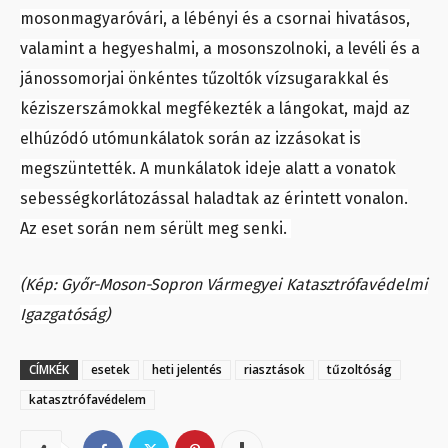
mosonmagyaróvári, a lébényi és a csornai hivatásos,
valamint a hegyeshalmi, a mosonszolnoki, a levéli és a
jánossomorjai önkéntes tűzoltók vízsugarakkal és
kéziszerszámokkal megfékezték a lángokat, majd az
elhúzódó utómunkálatok során az izzásokat is
megszüntették. A munkálatok ideje alatt a vonatok
sebességkorlátozással haladtak az érintett vonalon.
Az eset során nem sérült meg senki.
(Kép: Győr-Moson-Sopron Vármegyei Katasztrófavédelmi
Igazgatóság)
CÍMKÉK
esetek
heti jelentés
riasztások
tűzoltóság
katasztrófavédelem