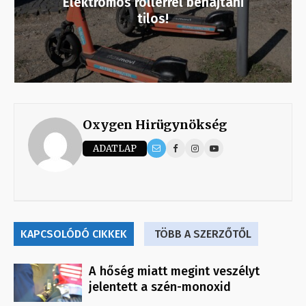
Elektromos rollerrel behajtani
tilos!
Oxygen Hirügynökség
ADATLAP
KAPCSOLÓDÓ CIKKEK
TÖBB A SZERZŐTŐL
A hőség miatt megint veszélyt
jelentett a szén-monoxid