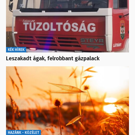
KÉK HÍREK
Leszakadt ágak, felrobbant gázpalack
HAZÁNK - KÖZÉLET