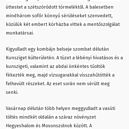
úttestet a szétszóródott törmeléktől. A balesetben
mindhárom sofőr könnyű sérüléseket szenvedett,
közülük két embert kórházba vittek a mentőszolgálat
munkatársai.
Kigyulladt egy kombájn belseje szombat délután
Kunsziget külterületén. A tüzet a lébényi hivatásos és a
kunszigeti, valamint az abdai önkéntes tűoltók
fékezték meg, majd vízsugarakkal visszahűtötték a
felhevült részeket. Az eset során nem sérült meg
senki.
Vasárnap délután több helyen meggyulladt a vasúti
töltés mindkét oldalán a száraz növényzet
Hegyeshalom és Mosonszolnok között. A