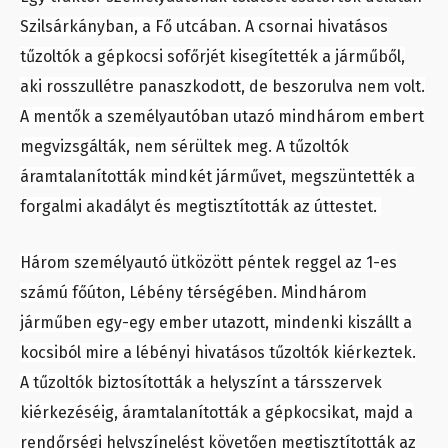
Szilsárkányban, a Fő utcában. A csornai hivatásos
tűzoltók a gépkocsi sofőrjét kisegítették a járműből,
aki rosszullétre panaszkodott, de beszorulva nem volt.
A mentők a személyautóban utazó mindhárom embert
megvizsgálták, nem sérültek meg. A tűzoltók
áramtalanították mindkét járművet, megszüntették a
forgalmi akadályt és megtisztították az úttestet.
Három személyautó ütközött péntek reggel az 1-es
számú főúton, Lébény térségében. Mindhárom
járműben egy-egy ember utazott, mindenki kiszállt a
kocsiból mire a lébényi hivatásos tűzoltók kiérkeztek.
A tűzoltók biztosították a helyszínt a társszervek
kiérkezéséig, áramtalanították a gépkocsikat, majd a
rendőrségi helyszínelést követően megtisztították az