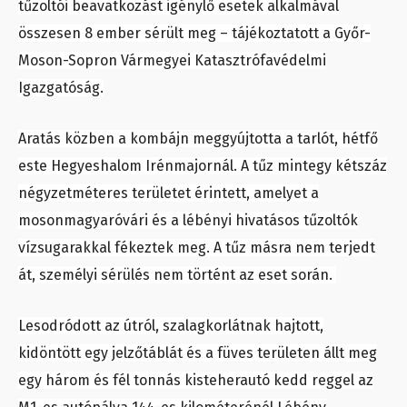
tűzoltói beavatkozást igénylő esetek alkalmával
összesen 8 ember sérült meg
– tájékoztatott a Győr-
Moson-Sopron Vármegyei Katasztrófavédelmi
Igazgatóság.
Aratás közben a kombájn meggyújtotta a tarlót, hétfő
este Hegyeshalom Irénmajornál. A tűz mintegy kétszáz
négyzetméteres területet érintett, amelyet a
mosonmagyaróvári és a lébényi hivatásos tűzoltók
vízsugarakkal fékeztek meg. A tűz másra nem terjedt
át, személyi sérülés nem történt az eset során.
Lesodródott az útról, szalagkorlátnak hajtott,
kidöntött egy jelzőtáblát és a füves területen állt meg
egy három és fél tonnás kisteherautó kedd reggel az