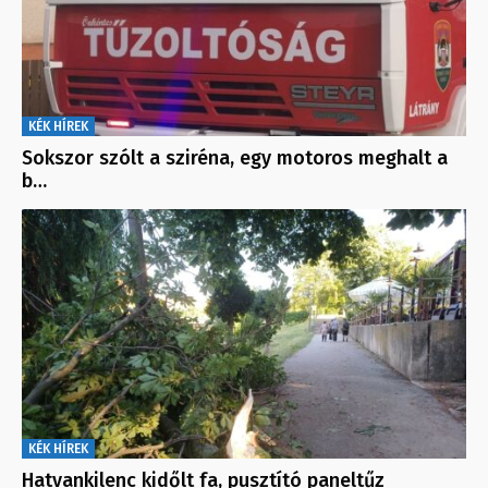
KÉK HÍREK
Sokszor szólt a sziréna, egy motoros meghalt a
b…
KÉK HÍREK
Hatvankilenc kidőlt fa, pusztító paneltűz