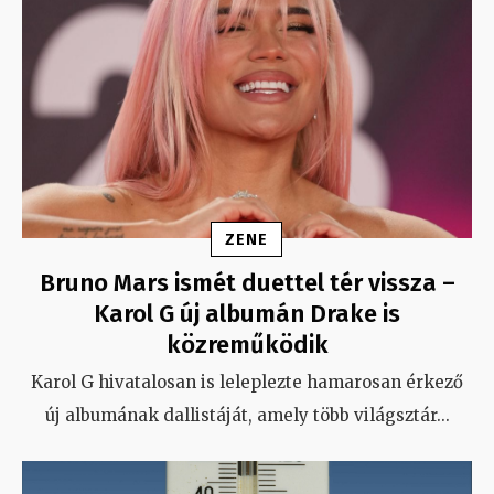
ZENE
Bruno Mars ismét duettel tér vissza –
Karol G új albumán Drake is
közreműködik
Karol G hivatalosan is leleplezte hamarosan érkező
új albumának dallistáját, amely több világsztár
...