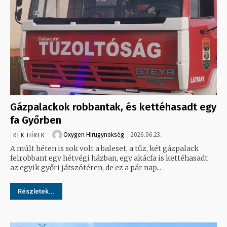
Gázpalackok robbantak, és kettéhasadt egy
fa Győrben
Oxygen Hirügynökség
2026.06.23.
KÉK HÍREK
A múlt héten is sok volt a baleset, a tűz, két gázpalack
felrobbant egy hétvégi házban, egy akácfa is kettéhasadt
az egyik győri játszótéren, de ez a pár nap...
Részletek...