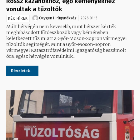
Rossz kazánokhoz, égő kéményekhez
vonultak a tűzoltók
Oxygen Hirügynökség
2026.01.15.
KÉK HÍREK
Múlt hétvégén nem kevesebb, mint hétszer kérték
meghibásodott fűtőeszközök vagy kéményben
keletkezett tűz miatt a Győr-Moson-Sopron vármegyei
tűzoltók segítségét. Mint a Győr-Moson-Sopron
Vármegyei Katasztrófavédelmi Igazgatóság beszámolt
óra, egész hétvégén vonulniuk...
Részletek...