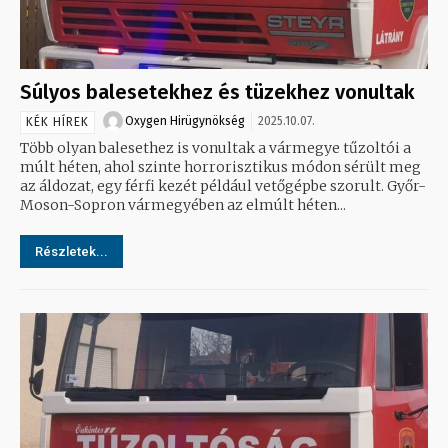
Súlyos balesetekhez és tüzekhez vonultak
Oxygen Hirügynökség
2025.10.07.
KÉK HÍREK
Több olyan balesethez is vonultak a vármegye tűzoltói a
múlt héten, ahol szinte horrorisztikus módon sérült meg
az áldozat, egy férfi kezét például vetőgépbe szorult. Győr-
Moson-Sopron vármegyében az elmúlt héten...
Részletek...