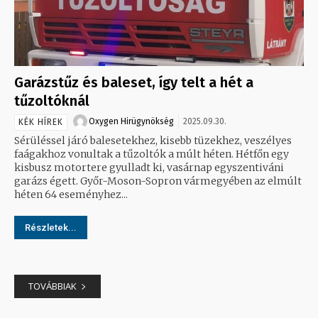
Garázstűz és baleset, így telt a hét a
tűzoltóknál
Oxygen Hirügynökség
2025.09.30.
KÉK HÍREK
Sérüléssel járó balesetekhez, kisebb tüzekhez, veszélyes
faágakhoz vonultak a tűzoltók a múlt héten. Hétfőn egy
kisbusz motortere gyulladt ki, vasárnap egyszentiváni
garázs égett. Győr-Moson-Sopron vármegyében az elmúlt
héten 64 eseményhez...
Részletek...
TOVÁBBIAK