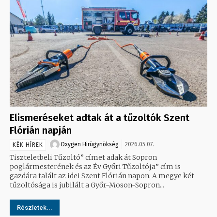
Elismeréseket adtak át a tűzoltók Szent
Flórián napján
Oxygen Hirügynökség
2026.05.07.
KÉK HÍREK
Tiszteletbeli Tűzoltó” címet adak át Sopron
poglármesterének és az Év Győri Tűzoltója” cím is
gazdára talált az idei Szent Flórián napon. A megye két
tűzoltósága is jubilált a Győr-Moson-Sopron...
Részletek...