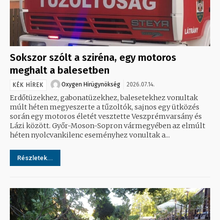
Sokszor szólt a sziréna, egy motoros
meghalt a balesetben
Oxygen Hirügynökség
2026.07.14.
KÉK HÍREK
Erdőtüzekhez, gabonatüzekhez, balesetekhez vonultak
múlt héten megyeszerte a tűzoltók, sajnos egy ütközés
során egy motoros életét vesztette Veszprémvarsány és
Lázi között. Győr-Moson-Sopron vármegyében az elmúlt
héten nyolcvankilenc eseményhez vonultak a...
Részletek...