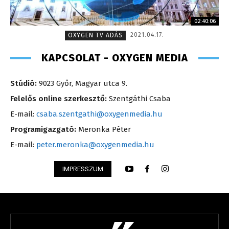
02:40:06
2021.04.17.
OXYGEN TV ADÁS
KAPCSOLAT - OXYGEN MEDIA
Stúdió:
9023 Győr, Magyar utca 9.
Felelős online szerkesztő:
Szentgáthi Csaba
E-mail:
csaba.szentgathi@oxygenmedia.hu
Programigazgató:
Meronka Péter
E-mail:
peter.meronka@oxygenmedia.hu
IMPRESSZUM