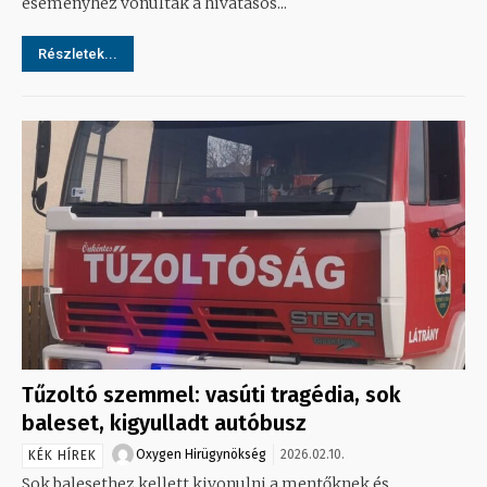
eseményhez vonultak a hivatásos...
Részletek...
Tűzoltó szemmel: vasúti tragédia, sok
baleset, kigyulladt autóbusz
Oxygen Hirügynökség
2026.02.10.
KÉK HÍREK
Sok balesethez kellett kivonulni a mentőknek és