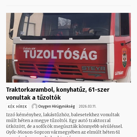
Traktorkarambol, konyhatűz, 61-szer
vonultak a tűzoltók
Oxygen Hirügynökség
2026.03.11.
KÉK HÍREK
Izzó kéményhez, lakástűzhöz, balesetekhez vonultak
múlt héten a megye tűzoltói. Egy autó traktorral
ütközött, de a sofőrök megúszták könnyebb sérüléssel.
Győr-Moson-Sopron vármegyében az elmúlt héten 61