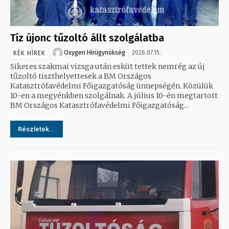
Tíz újonc tűzoltó állt szolgálatba
Oxygen Hirügynökség
2026.07.15.
KÉK HÍREK
Sikeres szakmai vizsga után esküt tettek nemrég az új
tűzoltó tiszthelyettesek a BM Országos
Katasztrófavédelmi Főigazgatóság ünnepségén. Közülük
10-en a megyénkben szolgálnak. A július 10-én megtartott
BM Országos Katasztrófavédelmi Főigazgatóság...
Részletek...