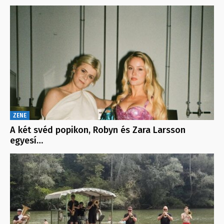
ZENE
A két svéd popikon, Robyn és Zara Larsson
egyesí…