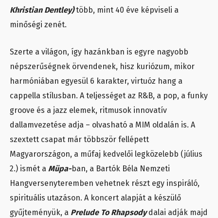
Khristian Dentley)
több, mint 40 éve képviseli a
minőségi zenét.
Szerte a világon, így hazánkban is egyre nagyobb
népszerűségnek örvendenek, hisz kuriózum, mikor
harmóniában egyesül 6 karakter, virtuóz hang a
cappella stílusban. A teljességet az R&B, a pop, a funky
groove és a jazz elemek, ritmusok innovatív
dallamvezetése adja – olvasható a MIM oldalán is. A
szextett csapat már többször fellépett
Magyarországon, a műfaj kedvelői legközelebb (július
2.) ismét a
Müpa-
ban, a Bartók Béla Nemzeti
Hangversenyteremben vehetnek részt egy inspiráló,
spirituális utazáson. A koncert alapját a készülő
gyűjteményük, a
Prelude To Rhapsody
dalai adják majd