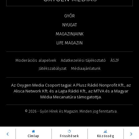
GYŐR
NYUGAT
MAGAZINJAINK
LIFE MAGAZIN
Moderációs alapelvek
Adatkezelési tájékoztató
ÁSZF
Játékszabályzat
Médiaajánlatunk
Az Oxygen Media Csoport tagjai: A Plusz Rádió Nonprofit Kft., az
Alisca Network Kft. és a Lajta Rádió Kft., az MTVA és a Magyar
Média Mecanatúra támogatottja.
©
2026
- Győri Hírek és Magazin. Minden jog fenntartva.
Címlap
Frissítések
Közösség