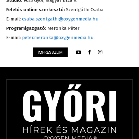
Stúdió:
9023 Győr, Magyar utca 9.
Felelős online szerkesztő:
Szentgáthi Csaba
E-mail:
csaba.szentgathi@oxygenmedia.hu
Programigazgató:
Meronka Péter
E-mail:
peter.meronka@oxygenmedia.hu
IMPRESSZUM