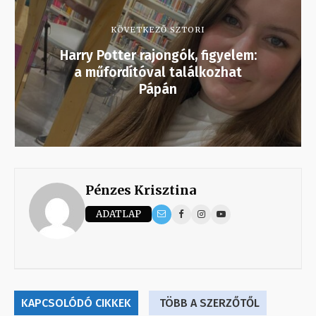
KÖVETKEZŐ SZTORI
Harry Potter rajongók, figyelem:
a műfordítóval találkozhat
Pápán
Pénzes Krisztina
ADATLAP
KAPCSOLÓDÓ CIKKEK
TÖBB A SZERZŐTŐL