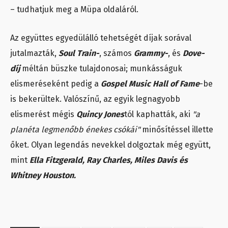
– tudhatjuk meg a Müpa oldaláról.
Az együttes egyedülálló tehetségét díjak sorával
jutalmazták,
Soul Train-
, számos
Grammy-
, és
Dove-
díj
méltán büszke tulajdonosai; munkásságuk
elismeréseként pedig a
Gospel Music Hall of Fame
-be
is bekerültek. Valószínű, az egyik legnagyobb
elismerést mégis
Quincy Jones
tól kaphatták, aki
"a
planéta legmenőbb énekes csókái"
minősítéssel illette
őket. Olyan legendás nevekkel dolgoztak még együtt,
mint
Ella Fitzgerald, Ray Charles, Miles Davis és
Whitney Houston.