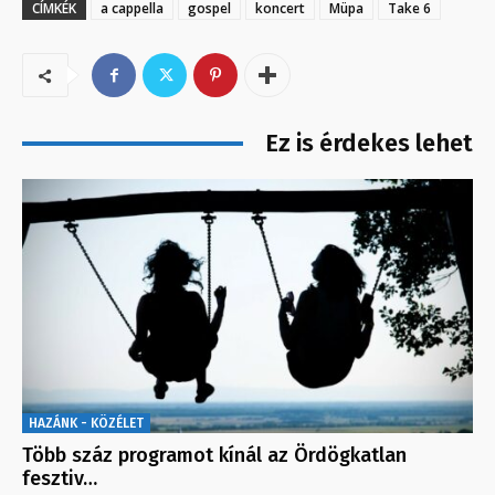
CÍMKÉK
a cappella
gospel
koncert
Müpa
Take 6
Ez is érdekes lehet
HAZÁNK - KÖZÉLET
Több száz programot kínál az Ördögkatlan
fesztiv…