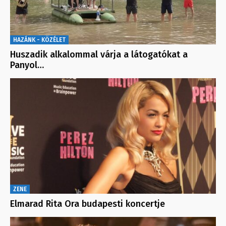
HAZÁNK - KÖZÉLET
Huszadik alkalommal várja a látogatókat a
Panyol…
ZENE
Elmarad Rita Ora budapesti koncertje