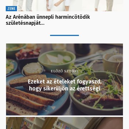
ZENE
Az Arénában ünnepli harmincötödik
születésnapját…
ELŐZŐ SZTORI
Ezeket az ételeket fogyaszd,
hogy sikerüljön az érettségi