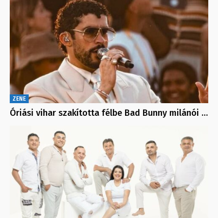
ZENE
Óriási vihar szakította félbe Bad Bunny milánói …