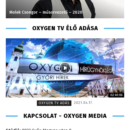
Molek Csongor – műsorvezető – 2020
T
OXYGEN TV ÉLŐ ADÁSA
02:40:06
2021.04.17.
OXYGEN TV ADÁS
KAPCSOLAT - OXYGEN MEDIA