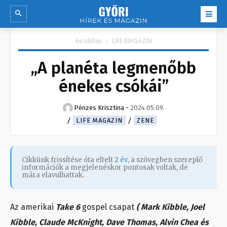
Kezdőlap
LIFE MAGAZIN
„A planéta legmenőbb
énekes csókái”
Pénzes Krisztina
-
2024.05.09.
LIFE MAGAZIN
ZENE
Cikkünk frissítése óta eltelt
2 év
, a szövegben szereplő
információk a megjelenéskor pontosak voltak, de
mára elavulhattak.
Az amerikai
Take 6
gospel csapat
( Mark Kibble, Joel
Kibble, Claude McKnight, Dave Thomas, Alvin Chea és