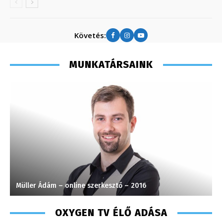
Követés:
MUNKATÁRSAINK
Müller Ádám – online szerkesztő – 2016
T
OXYGEN TV ÉLŐ ADÁSA