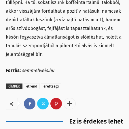
túllépni. Ha túl sokat iszunk koffeintartalmú italokból,
akkor visszájára fordulhat a pozitív hatásuk: nemcsak
dehidratáltak leszünk (a vízhajtó hatás miatt), hanem
erős szívdobogást, fejfájást is tapasztalhatunk, és
későn fogyasztva álmatlanságot is előidézhet, holott a
tanulás szempontjából a pihentető alvás is kiemelt
jelentőséggel bír.
Forrás:
semmelweis.hu
CÍMKÉK
étrend
érettségi
Ez is érdekes lehet