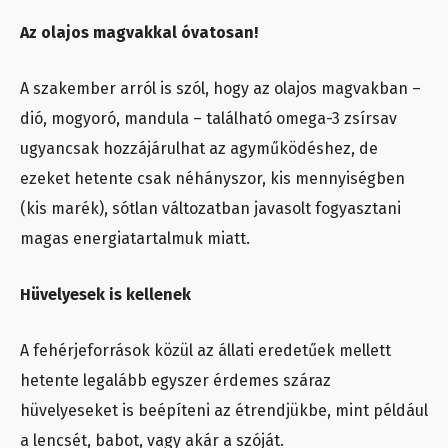
Az olajos magvakkal óvatosan!
A szakember arról is szól, hogy az olajos magvakban –
dió, mogyoró, mandula – található omega-3 zsírsav
ugyancsak hozzájárulhat az agyműködéshez, de
ezeket hetente csak néhányszor, kis mennyiségben
(kis marék), sótlan változatban javasolt fogyasztani
magas energiatartalmuk miatt.
Hüvelyesek is kellenek
A fehérjeforrások közül az állati eredetűek mellett
hetente legalább egyszer érdemes száraz
hüvelyeseket is beépíteni az étrendjükbe, mint például
a lencsét, babot, vagy akár a szóját.