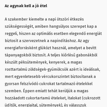
Az agynak kell a jó étel
A szakember kiemelte a napi ötszöri étkezés
szükségességét, amiben hangsúlyos szerepet kap a
reggeli, hiszen az optimális esetben elegendő energiát
biztosít a szervezetnek a napindításhoz. Az agy
energiaforrásként glükózt használ, amelyet a bevitt
tápanyagokból biztosít. A teljes kiőrlésű gabonákból
készült péksütemények, kenyerek, a magas
rosttartalmú zöldségek-gyümölcsök azért is ideálisak,
mert egyenletesebb vércukorszintet biztosítanak a
gyorsan felszívódó cukrokat tartalmazó ételekkel
szemben. Éppen emiatt tehát kerüljük a magas
hozzáadott cukortartamú ételeket, italokat (cukrozott
üdítők, energiaital, sütemények), és válasszuk