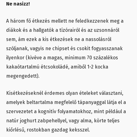
Ne nasizz!
A három fő étkezés mellett ne feledkezzenek meg a
diákok és a hallgatók a tízórairól és az uzsonnáról
sem, ám ezek a kis étkezések ne a nassolásról
szóljanak, vagyis ne chipset és csokit fogyasszanak
ilyenkor (kivéve a magas, minimum 70 százalékos
kakaótartalmú étcsokoládé, amiből 1-2 kocka
megengedett).
Kisétkezéseknél érdemes olyan ételeket választani,
amelyek beltartalma megfelelő tápanyaggal látja el a
szervezetet a kognitív folyamatokhoz, mint például a
natúr joghurt zabpehellyel, vagy alma, körte teljes
kiőrlésű, rostokban gazdag keksszel.