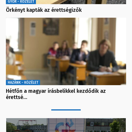
GYŐR - KÖZÉLET
Örkényt kapták az érettségizők
HAZÁNK - KÖZÉLET
Hétfőn a magyar írásbelikkel kezdődik az
érettsé…