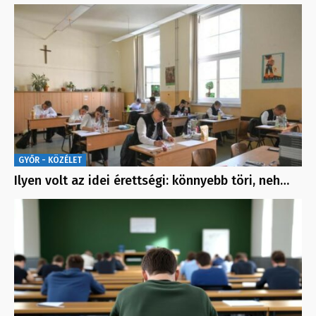
GYŐR - KÖZÉLET
Ilyen volt az idei érettségi: könnyebb töri, neh…