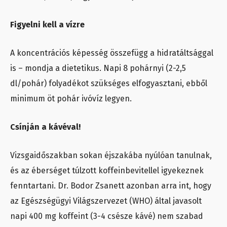
Figyelni kell a vízre
A koncentrációs képesség összefügg a hidratáltsággal
is – mondja a dietetikus. Napi 8 pohárnyi (2-2,5
dl/pohár) folyadékot szükséges elfogyasztani, ebből
minimum öt pohár ivóvíz legyen.
Csínján a kávéval!
Vizsgaidőszakban sokan éjszakába nyúlóan tanulnak,
és az éberséget túlzott koffeinbevitellel igyekeznek
fenntartani. Dr. Bodor Zsanett azonban arra int, hogy
az Egészségügyi Világszervezet (WHO) által javasolt
napi 400 mg koffeint (3-4 csésze kávé) nem szabad