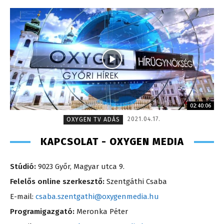
02:40:06
2021.04.17.
OXYGEN TV ADÁS
KAPCSOLAT - OXYGEN MEDIA
Stúdió:
9023 Győr, Magyar utca 9.
Felelős online szerkesztő:
Szentgáthi Csaba
E-mail:
csaba.szentgathi@oxygenmedia.hu
Programigazgató:
Meronka Péter