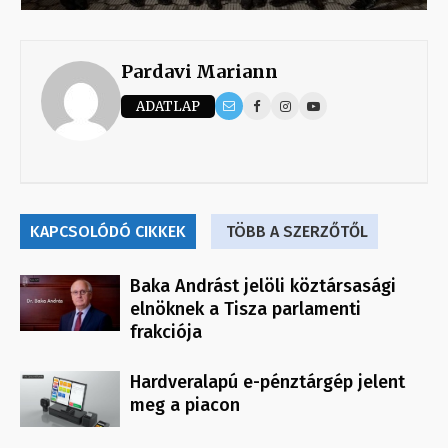
Pardavi Mariann
ADATLAP
KAPCSOLÓDÓ CIKKEK
TÖBB A SZERZŐTŐL
Baka Andrást jelöli köztársasági
elnöknek a Tisza parlamenti
frakciója
Hardveralapú e-pénztárgép jelent
meg a piacon