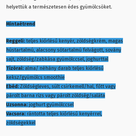
helyettük a természetesen édes gyümölcsöket.
Mintaétrend
Reggeli:
teljes kiőrlésű kenyér, zöldségkrém, magas
hústartalmú, alacsony sótartalmú felvágott, sovány
sajt, zöldség/zabkása gyümölccsel, joghurttal
Tízórai:
alma/ néhány darab teljes kiőrlésű
keksz/gyümölcs smoothie
Ebéd:
Zöldségleves, sült csirkemell/hal, főtt vagy
párolt barna rizs vagy párolt zöldség/saláta
Uzsonna:
joghurt gyümölccsel
Vacsora:
rántotta teljes kiőrlésű kenyérrel,
zöldségekkel