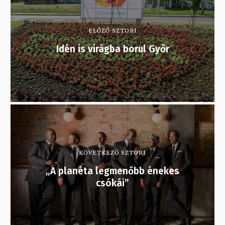
ELŐZŐ SZTORI
Idén is virágba borul Győr
KÖVETKEZŐ SZTORI
„A planéta legmenőbb énekes
csókái”