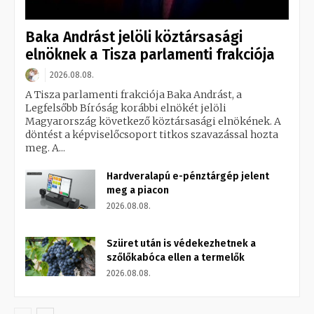
Baka Andrást jelöli köztársasági
elnöknek a Tisza parlamenti frakciója
2026.08.08.
A Tisza parlamenti frakciója Baka Andrást, a
Legfelsőbb Bíróság korábbi elnökét jelöli
Magyarország következő köztársasági elnökének. A
döntést a képviselőcsoport titkos szavazással hozta
meg. A...
Hardveralapú e-pénztárgép jelent
meg a piacon
2026.08.08.
Szüret után is védekezhetnek a
szőlőkabóca ellen a termelők
2026.08.08.