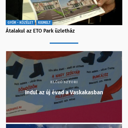
GYŐR - KÖZÉLET
KIEMELT
Átalakul az ETO Park üzletház
ELŐZŐ SZTORI
Indul az új évad a Vaskakasban