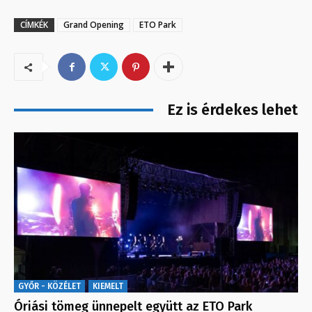
CÍMKÉK
Grand Opening
ETO Park
Ez is érdekes lehet
GYŐR - KÖZÉLET
KIEMELT
Óriási tömeg ünnepelt együtt az ETO Park