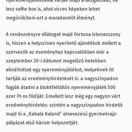
nyereményjátékokkal várják majd a látogatókat, de
lesz selfie box is, ahol vicces képeken lehet
megörökíteni ezt a maradandót élményt.
A rendezvényre ellátogat majd Fortuna istenasszony
is, hiszen a helyszínen nyerhető ajándékok mellett a
szervezők az eseményhez kapcsolódóan már a
szeptember 20-i dátumot megelőző hetekben
elindítottak egy nyereményjátékot, melyeknek itt
tartják az eredményhirdetését is: a nagyszínpadon
fogják átadni a blokkfeltöltős nyereményjáték 500
ezer Ft-os fődíját. Emellett lesz még egy nagyon várt
eredményhirdetés: szintén a nagyszínpadon hirdetik
majd ki a „Kabala Kaland” elnevezésű gyermekrajz-
pályázat első három helyezettjét.