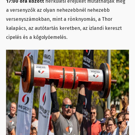
17:00 óra között
herkulesi erejüket mutathatják meg
a versenyzők az olyan nehezebbnél nehezebb
versenyszámokban, mint a rönknyomás, a Thor
kalapács, az autótartás keretben, az izlandi kereszt
cipelés és a kőgolyóemelés.