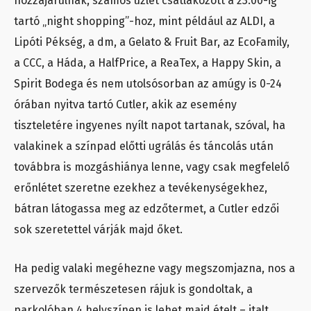
hozzájárulnak, számos üzlet csatlakozott a 23:00-ig
tartó „night shopping”-hoz, mint például az ALDI, a
Lipóti Pékség, a dm, a Gelato & Fruit Bar, az EcoFamily,
a CCC, a Háda, a HalfPrice, a ReaTex, a Happy Skin, a
Spirit Bodega és nem utolsósorban az amúgy is 0-24
órában nyitva tartó Cutler, akik az esemény
tiszteletére ingyenes nyílt napot tartanak, szóval, ha
valakinek a színpad előtti ugrálás és táncolás után
továbbra is mozgáshiánya lenne, vagy csak megfelelő
erőnlétet szeretne ezekhez a tevékenységekhez,
bátran látogassa meg az edzőtermet, a Cutler edzői
sok szeretettel várják majd őket.
Ha pedig valaki megéhezne vagy megszomjazna, nos a
szervezők természetesen rájuk is gondoltak, a
parkolóban 4 helyszínen is lehet majd ételt – italt