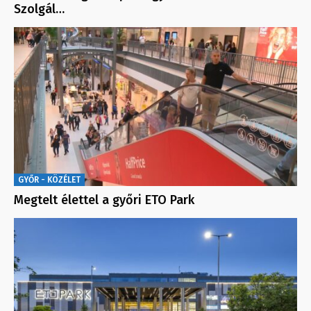
Szolgál…
GYŐR - KÖZÉLET
Megtelt élettel a győri ETO Park