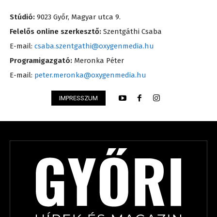
Stúdió:
9023 Győr, Magyar utca 9.
Felelős online szerkesztő:
Szentgáthi Csaba
E-mail:
csaba.szentgathi@oxygenmedia.hu
Programigazgató:
Meronka Péter
E-mail:
peter.meronka@oxygenmedia.hu
IMPRESSZUM