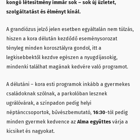
kongó létesítmény immár sok – sok új üzletet,
szolgáltatást és élményt kínál.
A grandiózus jelző jelen esetben egyáltalán nem túlzás,
hiszen a kora délután kezdődő eseménysorozat
tényleg minden korosztályra gondol, itt a
legkisebbektől kezdve egészen a nyugdíjasokig,
mindenki találhat magának kedvére való programot.
A délutáni – kora esti programok inkább a gyermekes
családoknak szólnak, a parkolóban lesznek
ugrálóvárak, a színpadon pedig helyi
néptánccsoportok, bűvészbemutató,
16:30
-tól pedig
minden gyermek kedvence az
Alma együttes
várja a
kicsiket és nagyokat.