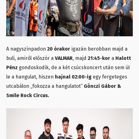
A nagyszínpadon
20 órakor
igazán berobban majd a
buli, amiről először a
VALMAR
, majd
21:45-kor
a
Halott
Pénz
gondoskodik, de a két csúcskoncert után sem ül
le a hangulat, hiszen
hajnal 02:00-ig
egy fergeteges
utcabálon „fokozza a hangulatot”
Gönczi Gábor &
Smile Rock Circus.