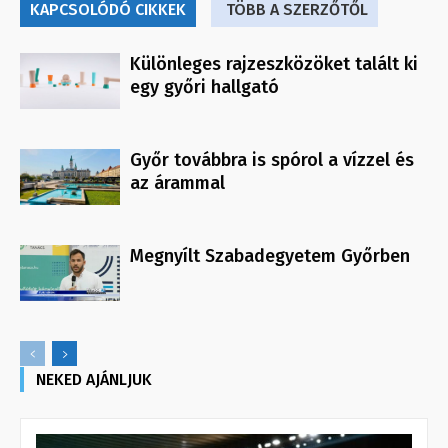
KAPCSOLÓDÓ CIKKEK
TÖBB A SZERZŐTŐL
Különleges rajzeszközöket talált ki
egy győri hallgató
Győr továbbra is spórol a vízzel és
az árammal
Megnyílt Szabadegyetem Győrben
NEKED AJÁNLJUK