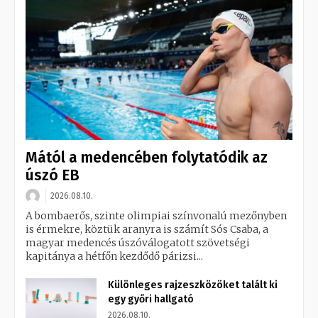
Mától a medencében folytatódik az
úszó EB
2026.08.10.
A bombaerős, szinte olimpiai színvonalú mezőnyben
is érmekre, köztük aranyra is számít Sós Csaba, a
magyar medencés úszóválogatott szövetségi
kapitánya a hétfőn kezdődő párizsi...
Különleges rajzeszközöket talált ki
egy győri hallgató
2026.08.10.