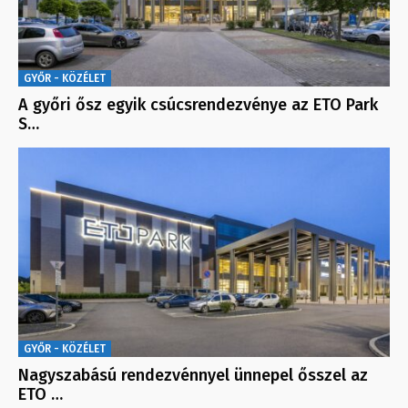
GYŐR - KÖZÉLET
A győri ősz egyik csúcsrendezvénye az ETO Park
S…
GYŐR - KÖZÉLET
Nagyszabású rendezvénnyel ünnepel ősszel az
ETO …