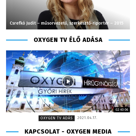
Csrefkó Judit – műsorvezető, szerkesztő-riporter – 2015
H
OXYGEN TV ÉLŐ ADÁSA
02:40:06
2021.04.17.
OXYGEN TV ADÁS
KAPCSOLAT - OXYGEN MEDIA