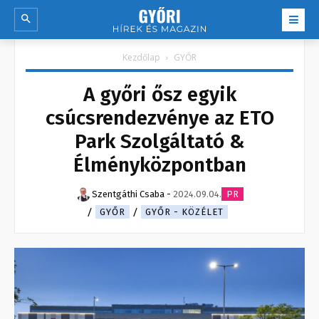
Kezdőlap
GYŐR
A győri ősz egyik
csúcsrendezvénye az ETO
Park Szolgáltató &
Élményközpontban
Szentgáthi Csaba
-
2024.09.04.
PR
GYŐR
GYŐR - KÖZÉLET