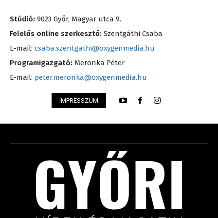
Stúdió:
9023 Győr, Magyar utca 9.
Felelős online szerkesztő:
Szentgáthi Csaba
E-mail:
csaba.szentgathi@oxygenmedia.hu
Programigazgató:
Meronka Péter
E-mail:
peter.meronka@oxygenmedia.hu
IMPRESSZUM