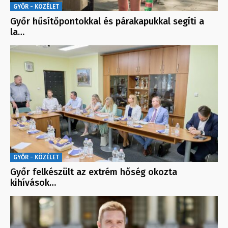
GYŐR - KÖZÉLET
Győr hűsítőpontokkal és párakapukkal segíti a
la…
GYŐR - KÖZÉLET
Győr felkészült az extrém hőség okozta
kihívások…