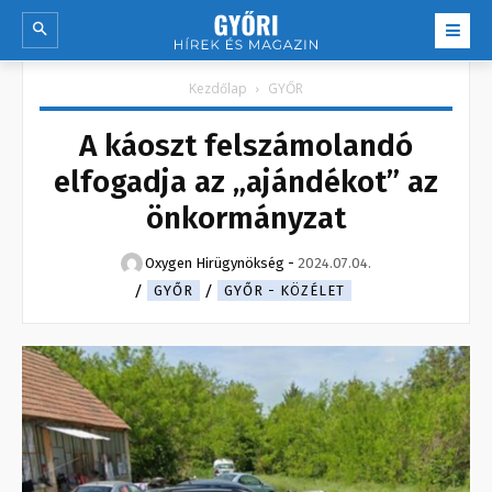
Kezdőlap
GYŐR
A káoszt felszámolandó
elfogadja az „ajándékot” az
önkormányzat
Oxygen Hirügynökség
-
2024.07.04.
GYŐR
GYŐR - KÖZÉLET