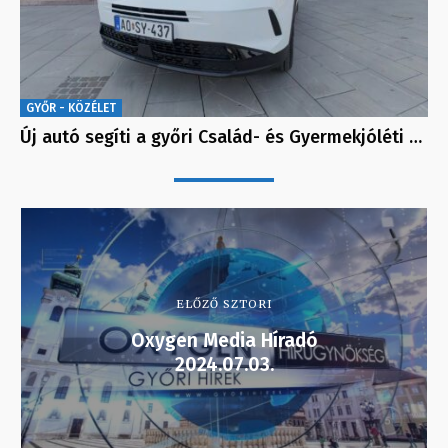
GYŐR - KÖZÉLET
Új autó segíti a győri Család- és Gyermekjóléti …
ELŐZŐ SZTORI
Oxygen Media Híradó
2024.07.03.