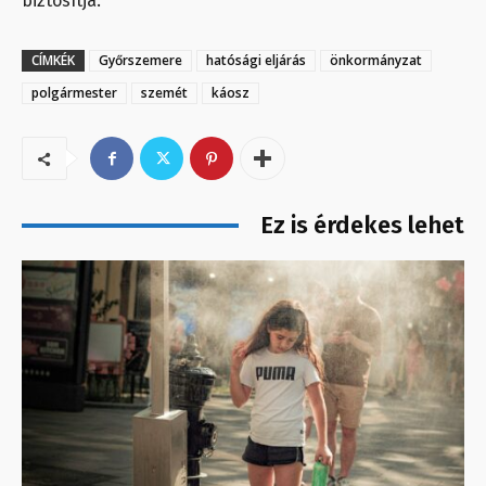
biztosítja.
CÍMKÉK
Győrszemere
hatósági eljárás
önkormányzat
polgármester
szemét
káosz
Ez is érdekes lehet