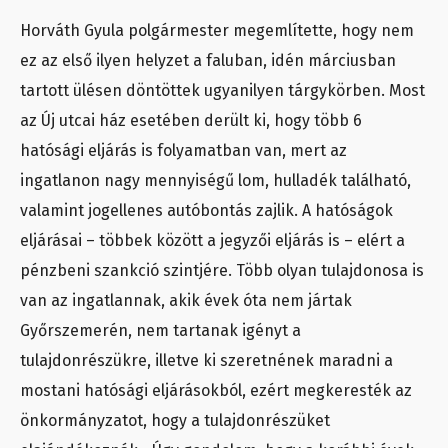
Horváth Gyula polgármester megemlítette, hogy nem
ez az első ilyen helyzet a faluban, idén márciusban
tartott ülésen döntöttek ugyanilyen tárgykörben. Most
az Új utcai ház esetében derült ki, hogy több 6
hatósági eljárás is folyamatban van, mert az
ingatlanon nagy mennyiségű lom, hulladék található,
valamint jogellenes autóbontás zajlik. A hatóságok
eljárásai – többek között a jegyzői eljárás is – elért a
pénzbeni szankció szintjére. Több olyan tulajdonosa is
van az ingatlannak, akik évek óta nem jártak
Győrszemerén, nem tartanak igényt a
tulajdonrészükre, illetve ki szeretnének maradni a
mostani hatósági eljárásokból, ezért megkeresték az
önkormányzatot, hogy a tulajdonrészüket