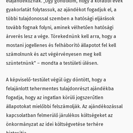
elajándékoznák. „Úgy gondolom, hogy a korábbi évek
gyakorlatát folytassuk, az ajándékot fogadjuk el, a
többi tulajdonossal szemben a hatósági eljárások
tovább fognak folyni, aminek vélhetően hatósági
árverés lesz a vége. Törekednünk kell arra, hogy a
mostani jogellenes és felháborító állapotot fel kell
számolnunk és azt végérvényesen meg kell
szüntetnünk" – mondta a testületi ülésen.
A képviselő-testület végül úgy döntött, hogy a
felajánlott tehermentes tulajdonrészt ajándékba
fogadja, hogy az ingatlan körüli jogszerűtlen
állapotokat mielőbbi felszámolják. Az ajándékozással
kapcsolatban felmerülő járulékos költségeket az
önkormányzat az idei költségvetése terhére