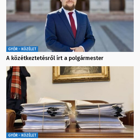
GYŐR - KÖZÉLET
A közétkeztetésről írt a polgármester
GYŐR - KÖZÉLET