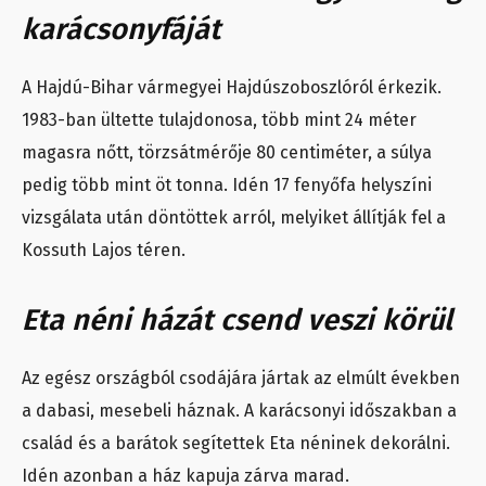
karácsonyfáját
A Hajdú-Bihar vármegyei Hajdúszoboszlóról érkezik.
1983-ban ültette tulajdonosa, több mint 24 méter
magasra nőtt, törzsátmérője 80 centiméter, a súlya
pedig több mint öt tonna. Idén 17 fenyőfa helyszíni
vizsgálata után döntöttek arról, melyiket állítják fel a
Kossuth Lajos téren.
Eta néni házát csend veszi körül
Az egész országból csodájára jártak az elmúlt években
a dabasi, mesebeli háznak. A karácsonyi időszakban a
család és a barátok segítettek Eta néninek dekorálni.
Idén azonban a ház kapuja zárva marad.