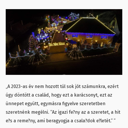
„A 2023-as év nem hozott túl sok jót számunkra, ezért
úgy döntött a család, hogy ezt a karácsonyt, ezt az
ünnepet együtt, egymásra figyelve szeretetben
szeretnénk megélni. “Az igazi fe?ny az a szeretet, a hit
e?s a reme?ny, ami beragyogja a csala?dok e?letét.” ”