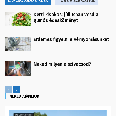
KAPCSOLÓDÓ CIKKEK
TÖBB A SZERZŐTŐL
Kerti kisokos: júliusban vesd a
gumós édesköményt
Érdemes figyelni a vérnyomásunkat
Neked milyen a szivacsod?
NEKED AJÁNLJUK