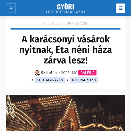
Kezdőlap
LIFE MAGAZIN
A karácsonyi vásárok
nyitnak, Eta néni háza
zárva lesz!
Szél Móni
-
2023.11.10.
GALÉRIA
LIFE MAGAZIN
NŐI NAPOZÓ