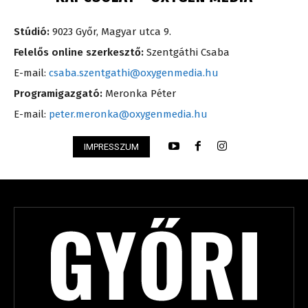
Stúdió:
9023 Győr, Magyar utca 9.
Felelős online szerkesztő:
Szentgáthi Csaba
E-mail:
csaba.szentgathi@oxygenmedia.hu
Programigazgató:
Meronka Péter
E-mail:
peter.meronka@oxygenmedia.hu
IMPRESSZUM