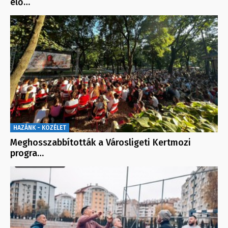
elő…
HAZÁNK - KÖZÉLET
Meghosszabbították a Városligeti Kertmozi
progra…