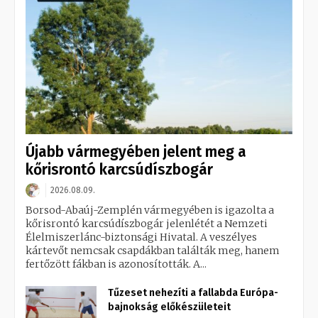
Újabb vármegyében jelent meg a
kőrisrontó karcsúdíszbogár
2026.08.09.
Borsod-Abaúj-Zemplén vármegyében is igazolta a
kőrisrontó karcsúdíszbogár jelenlétét a Nemzeti
Élelmiszerlánc-biztonsági Hivatal. A veszélyes
kártevőt nemcsak csapdákban találták meg, hanem
fertőzött fákban is azonosították. A...
Tűzeset nehezíti a fallabda Európa-
bajnokság előkészületeit