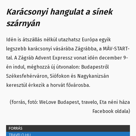
Karácsonyi hangulat a sínek
szárnyán
Idén is átszállás nélkül utazhatsz Európa egyik
legszebb karácsonyi vásárába Zágrábba, a MÁV-START-
tal. A Zágráb Advent Expressz vonat idén december 9-
én indul, méghozzá új útvonalon: Budapestről
Székesfehérváron, Siófokon és Nagykanizsán
keresztül érkezik a horvát fővárosba.
(forrás, fotó: WeLove Budapest, travelo, Eta néni háza
Facebook oldala)
FORRÁS
TRAVELO.HU