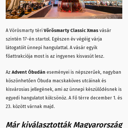
A Vörösmarty téri
Vörösmarty Classic Xmas
vásár
szintén 17-én startol. Egészen év végéig várja
látogatóit ünnepi hangulattal. A vásár egyik
főattrakciója most is az ingyenes kisvasút lesz.
Az
Advent Óbudán
eseményei is népszerűek, nagyban
köszönhetően Óbuda macskaköves utcáinak és
kisvárosias jellegének, ami az ünnepi készülődésnek is
egyedi hangulatot kölcsönöz. A Fő térre december 1. és
23. között várnak majd.
Már kiválasztották Magyarország