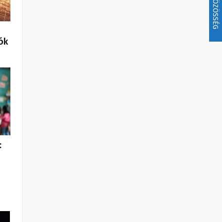
KÖZÖSSÉG
ók
: