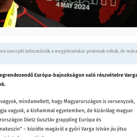
gben szereplő információk a megjelenéskor pontosak voltak, de már
egrendezendő Európa-bajnokságon való részvételre Varg
ok.
agja vagyok, mindamellett, hogy Magyarországon is versenyzek,
b tagja vagyok, a kisfiammal egyetemben, de kizárólag magyar
rországon Dietz Gusztáv grappling Európa és
keszin" – közölte magáról a győri Varga István jiu jitsu