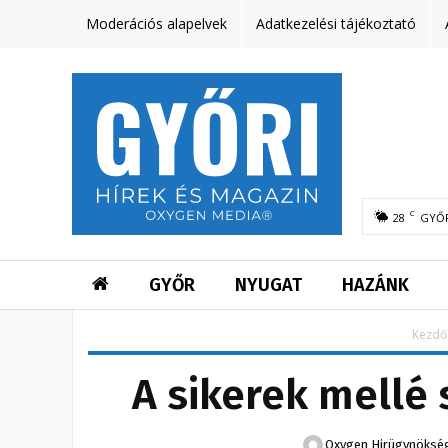
Moderációs alapelvek
Adatkezelési tájékoztató
C
28
GYŐ
GYŐR
NYUGAT
HAZÁNK
Kezdő
A sikerek mellé 
Oxygen Hirügynöksé