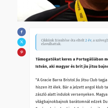
Cikkünk frissítése óta eltelt
2 év
, a szöve
elavulhattak.
Támogatókat keres a Portugáliában m
István, aki magyar és brit jiu jitsu bajn
"A Gracie Barra Bristol Jiu Jitsu Club t
hiszen itt élek. Bár a jelzett angol klu
zászló alatt indulok versenyeken. Magya
világbajnokbajnok barátomnál edzek Duna