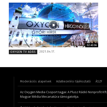
02:40:06
Molek Csongor – műsorvezető – 2020
Pénzes 
2021.04.17.
OXYGEN TV ADÁS
Moderációs alapelvek
Adatkezelési tájékoztató
ÁSZF
Az Oxygen Media Csoport tagjai: A Plusz Rádió Nonprofit Kft.,
Magyar Média Mecanatúra támogatottja.