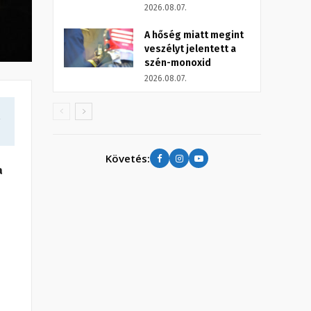
2026.08.07.
A hőség miatt megint
veszélyt jelentett a
szén-monoxid
2026.08.07.
a
Követés:
a