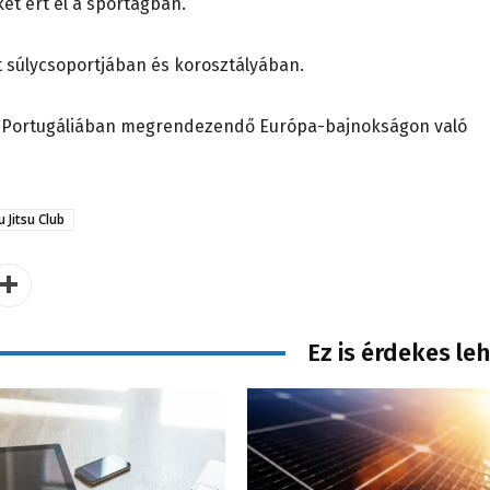
ket ért el a sportágban.
t súlycsoportjában és korosztályában.
n Portugáliában megrendezendő Európa-bajnokságon való
u Jitsu Club
Ez is érdekes le