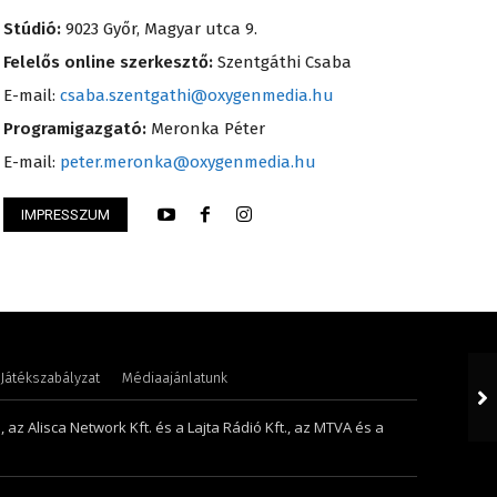
Stúdió:
9023 Győr, Magyar utca 9.
Felelős online szerkesztő:
Szentgáthi Csaba
E-mail:
csaba.szentgathi@oxygenmedia.hu
Programigazgató:
Meronka Péter
E-mail:
peter.meronka@oxygenmedia.hu
IMPRESSZUM
Anikó
Hudecz Attila – sa
Játékszabályzat
Médiaajánlatunk
 az Alisca Network Kft. és a Lajta Rádió Kft., az MTVA és a