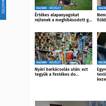
FRISSÍTÉS
HAZÁNK - KÖZÉLET
HAZÁ
Értékes alapanyagokat
Nem 
rejtenek a meghibásodott g…
fiók
HAZÁNK - KÖZÉLET
HAZÁ
Nyári barkácsolás után: ezt
Egyr
tegyük a festékes do…
text
keze