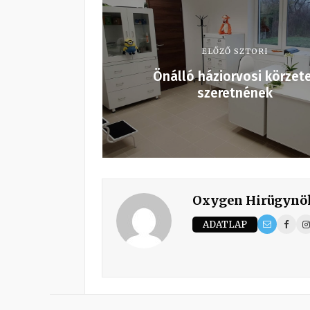
ELŐZŐ SZTORI
Önálló háziorvosi körzet
szeretnének
Oxygen Hirügynö
ADATLAP