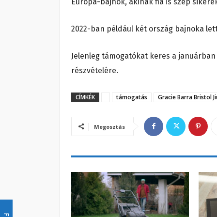
Európa-bajnok, akinak fia is szép sikere
2022-ban például két ország bajnoka let
Jelenleg támogatókat keres a januárba
részvételére.
CÍMKÉK
támogatás
Gracie Barra Bristol Ji
Megosztás