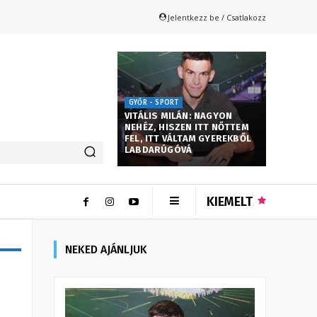
Jelentkezz be / Csatlakozz
GYŐR - SPORT
VITÁLIS MILÁN: NAGYON
NEHÉZ, HISZEN ITT NŐTTEM
FEL, ITT VÁLTAM GYEREKBŐL
LABDARÚGÓVÁ
KIEMELT
NEKED AJÁNLJUK