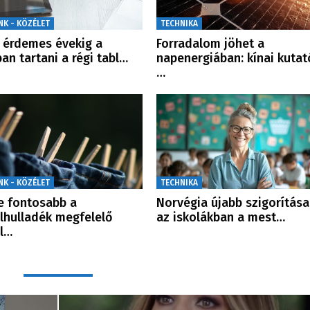
NK - KÖZÉLET
TECHNIKA
érdemes évekig a
Forradalom jöhet a
ban tartani a régi tabl…
napenergiában: kínai kutat
…
NK - KÖZÉLET
TECHNIKA
e fontosabb a
Norvégia újabb szigorítása
ilhulladék megfelelő
az iskolákban a mest…
l…