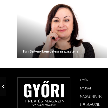
Turi Szilvia- könyvelési asszisztens
GYŐR
NYUGAT
MAGAZINJAINK
LIFE MAGAZIN