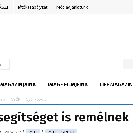
ÁSZF
Játékszabályzat
Médiaajánlatunk
R
MAGAZINJAINK
IMAGE FILMJEINK
LIFE MAGAZIN
lap
GYŐR
Győr - Sport
segítséget is remélnek
g
-
2024.12.17.
GYŐR
GYŐR - SPORT