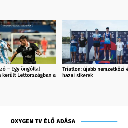
ező – Egy öngóllal
Triatlon: újabb nemzetközi 
 került Lettországban a
hazai sikerek
OXYGEN TV ÉLŐ ADÁSA