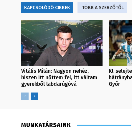
KAPCSOLÓDÓ CIKKEK
TÖBB A SZERZŐTŐL
Vitális Milán: Nagyon nehéz,
Kl-selejt
hiszen itt nőttem fel, itt váltam
hátrányba
gyerekből labdarúgóvá
Győr
MUNKATÁRSAINK