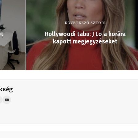
KÖVETKEZŐ SZTORI
et
Hollywoodi tabu: J Lo a korára
kapott megjegyzéseket
kség