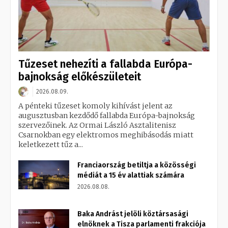
Tűzeset nehezíti a fallabda Európa-
bajnokság előkészületeit
2026.08.09.
A pénteki tűzeset komoly kihívást jelent az
augusztusban kezdődő fallabda Európa-bajnokság
szervezőinek. Az Ormai László Asztalitenisz
Csarnokban egy elektromos meghibásodás miatt
keletkezett tűz a...
Franciaország betiltja a közösségi
médiát a 15 év alattiak számára
2026.08.08.
Baka Andrást jelöli köztársasági
elnöknek a Tisza parlamenti frakciója