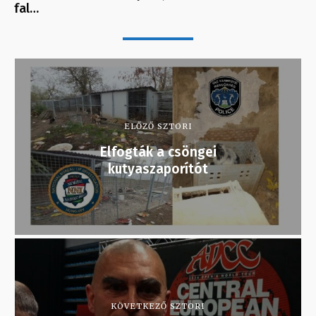
fal…
ELŐZŐ SZTORI
Elfogták a csöngei
kutyaszaporítót
KÖVETKEZŐ SZTORI