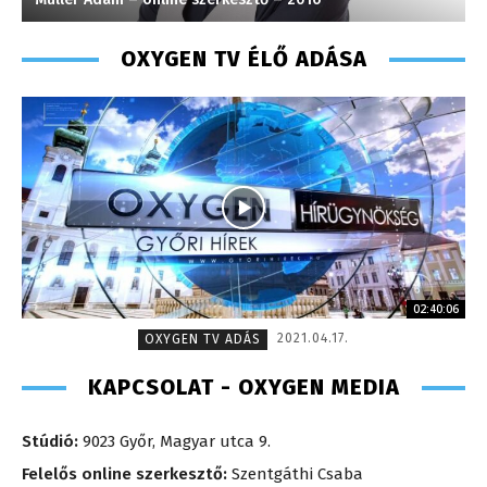
OXYGEN TV ÉLŐ ADÁSA
02:40:06
2021.04.17.
OXYGEN TV ADÁS
KAPCSOLAT - OXYGEN MEDIA
Stúdió:
9023 Győr, Magyar utca 9.
Felelős online szerkesztő:
Szentgáthi Csaba