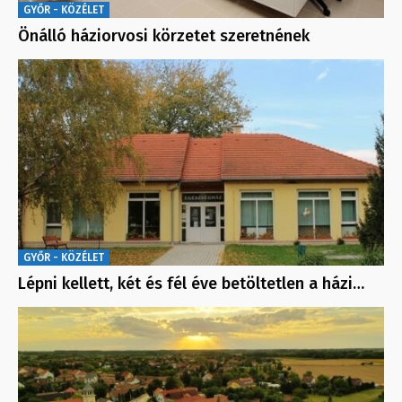
GYŐR - KÖZÉLET
Önálló háziorvosi körzetet szeretnének
GYŐR - KÖZÉLET
Lépni kellett, két és fél éve betöltetlen a házi…