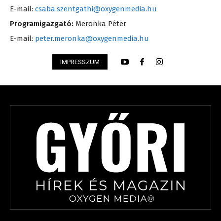
E-mail:
csaba.szentgathi@oxygenmedia.hu
Programigazgató:
Meronka Péter
E-mail:
peter.meronka@oxygenmedia.hu
IMPRESSZUM