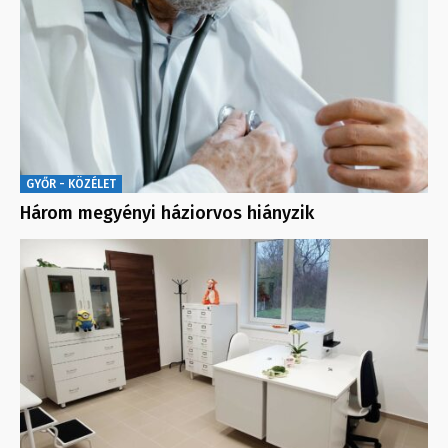
GYŐR - KÖZÉLET
Három megyényi háziorvos hiányzik