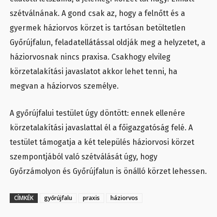
szétválnának. A gond csak az, hogy a felnőtt és a
gyermek háziorvos körzet is tartósan betöltetlen
Győrújfalun, feladatellátással oldják meg a helyzetet, a
háziorvosnak nincs praxisa. Csakhogy elvileg
körzetalakítási javaslatot akkor lehet tenni, ha
megvan a háziorvos személye.
A győrújfalui testület úgy döntött: ennek ellenére
körzetalakítási javaslattal él a főigazgatóság felé. A
testület támogatja a két település háziorvosi körzet
szempontjából való szétválását úgy, hogy
Győrzámolyon és Győrújfalun is önálló körzet lehessen.
CÍMKÉK
győrújfalu
praxis
háziorvos