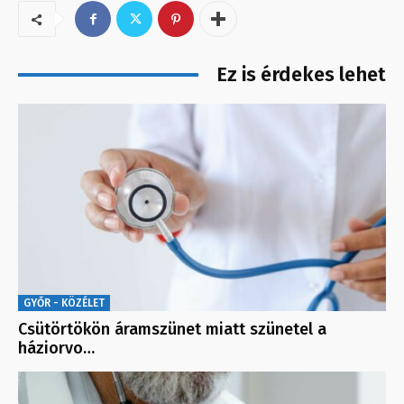
Ez is érdekes lehet
GYŐR - KÖZÉLET
Csütörtökön áramszünet miatt szünetel a
háziorvo…