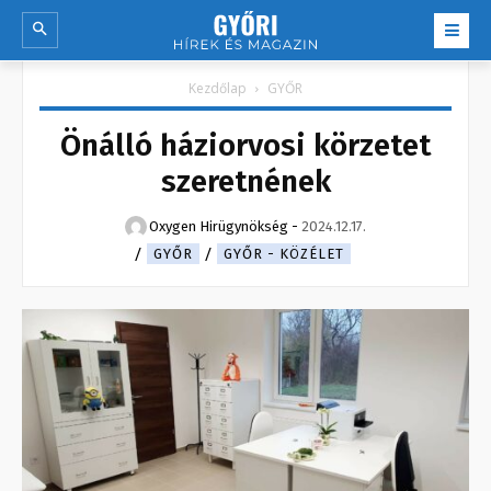
Kezdőlap
GYŐR
Önálló háziorvosi körzetet
szeretnének
Oxygen Hirügynökség
-
2024.12.17.
GYŐR
GYŐR - KÖZÉLET