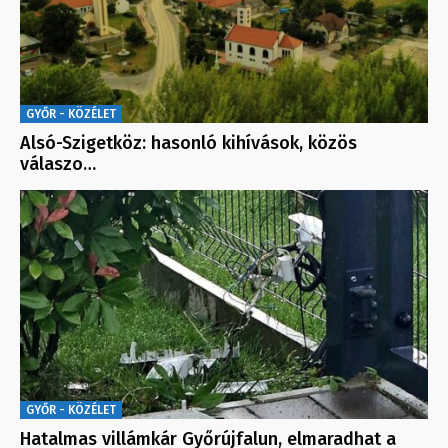
GYŐR - KÖZÉLET
Alsó-Szigetköz: hasonló kihívások, közös
válaszo…
GYŐR - KÖZÉLET
Hatalmas villámkár Győrújfalun, elmaradhat a