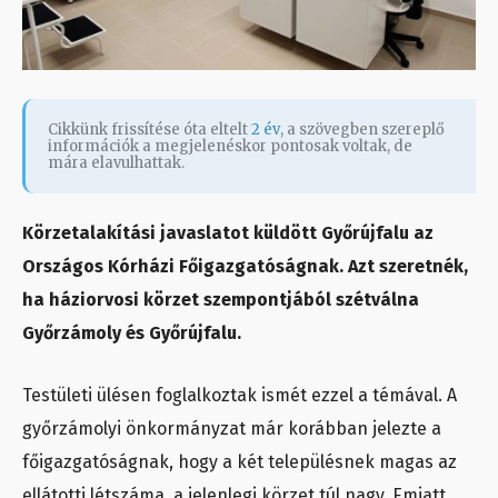
Cikkünk frissítése óta eltelt
2 év
, a szövegben szereplő
információk a megjelenéskor pontosak voltak, de
mára elavulhattak.
Körzetalakítási javaslatot küldött Győrújfalu az
Országos Kórházi Főigazgatóságnak. Azt szeretnék,
ha háziorvosi körzet szempontjából szétválna
Győrzámoly és Győrújfalu.
Testületi ülésen foglalkoztak ismét ezzel a témával. A
győrzámolyi önkormányzat már korábban jelezte a
főigazgatóságnak, hogy a két településnek magas az
ellátotti létszáma, a jelenlegi körzet túl nagy. Emiatt