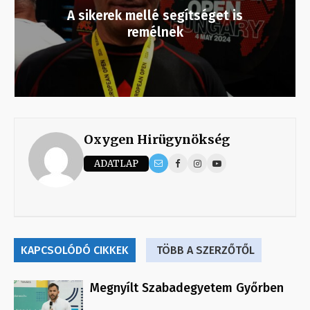
A sikerek mellé segítséget is
remélnek
Oxygen Hirügynökség
ADATLAP
KAPCSOLÓDÓ CIKKEK
TÖBB A SZERZŐTŐL
Megnyílt Szabadegyetem Győrben