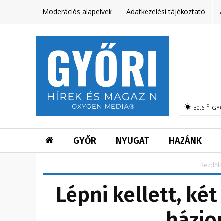
Moderációs alapelvek
Adatkezelési tájékoztató
C
30.6
GY
GYŐR
NYUGAT
HAZÁNK
Kezdől
Lépni kellett, két
házio