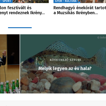
 - SPORT
GYŐR - KULTÚRA
tlon fesztivált és
Rendhagyó énekórát tartot
enyt rendeznek Ikrény…
a Muzsikás Ikrényben…
l
KÖVETKEZŐ SZTORI
Melyik legyen az év hala?