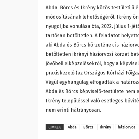
Abda, Börcs és Ikrény közös testületi ül
módosításának lehetőségéről. Ikrény önáll
nyugdíjba vonulása óta, 2022. július 1-jét
tartósan betöltetlen. A feladatot helyett
aki Abda és Börcs körzetének is háziorvo
betöltetlen ikrényi háziorvosi körzet be
jövőbeli elképzelésekről, hogy a képvis
praxiskezelő (az Országos Kórházi Főigaz
Végül egyhangúlag elfogadták a határoza
Abda és Börcs képviselő-testülete nem el
Ikrény településsel való esetleges bővít
nem érinti hátrányosan.
CÍMKÉK
Abda
Börcs
Ikrény
háziorvos