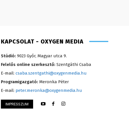
KAPCSOLAT - OXYGEN MEDIA
Stúdió:
9023 Győr, Magyar utca 9.
Felelős online szerkesztő:
Szentgáthi Csaba
E-mail:
csaba.szentgathi@oxygenmedia.hu
Programigazgató:
Meronka Péter
E-mail:
peter.meronka@oxygenmedia.hu
IMPRESSZUM
i – szerkesztő-riporter
Farkasdi Gyula – te