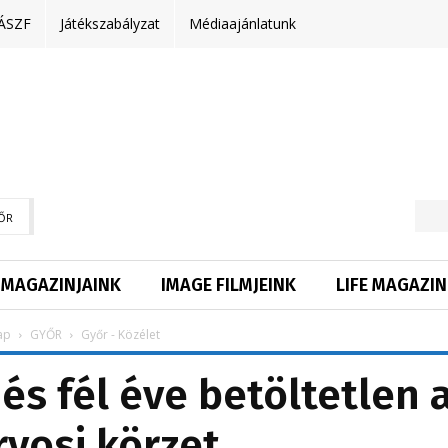
ÁSZF
Játékszabályzat
Médiaajánlatunk
ŐR
MAGAZINJAINK
IMAGE FILMJEINK
LIFE MAGAZIN
ap
GYŐR
Győr - Közélet
 és fél éve betöltetlen 
rvosi körzet