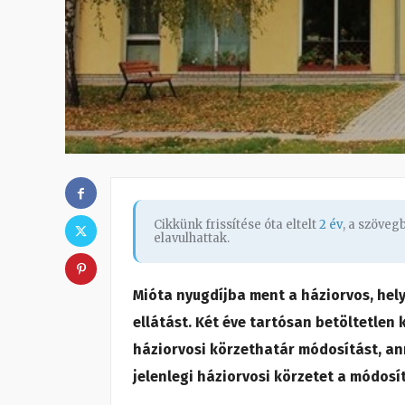
Cikkünk frissítése óta eltelt
2 év
, a szöve
elavulhattak.
Mióta nyugdíjba ment a háziorvos, hely
ellátást. Két éve tartósan betöltetlen 
háziorvosi körzethatár módosítást, ann
jelenlegi háziorvosi körzetet a módosí