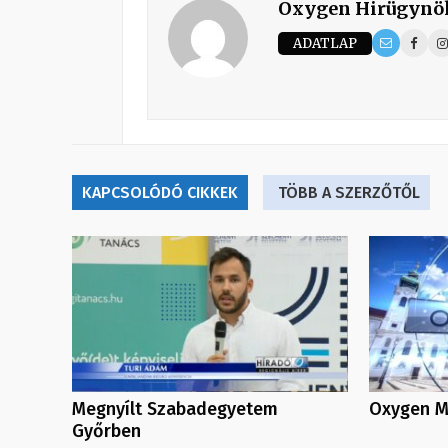
Oxygen Hirügynö
ADATLAP
KAPCSOLÓDÓ CIKKEK
TÖBB A SZERZŐTŐL
Megnyílt Szabadegyetem
Oxygen Me
Győrben