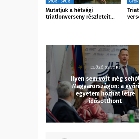
GYŐR - SPORT
GYŐR
Mutatjuk a hétvégi
Tria
triatlonverseny részleteit…
vers
ELŐZŐ SZTORI
Ilyen sem volt még seho
Magyarországon: a győri
egyetem hozhat létre
idősotthont