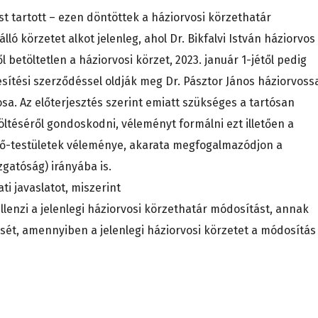
ést tartott – ezen döntöttek a háziorvosi körzethatár
ó körzetet alkot jelenleg, ahol Dr. Bikfalvi István háziorvos
ől betöltetlen a háziorvosi körzet, 2023. január 1-jétől pedig
esítési szerződéssel oldják meg Dr. Pásztor János háziorvossa
sa. Az előterjesztés szerint emiatt szükséges a tartósan
töltéséről gondoskodni, véleményt formálni ezt illetően a
elő-testületek véleménye, akarata megfogalmazódjon a
gatóság) irányába is.
ti javaslatot, miszerint
lenzi a jelenlegi háziorvosi körzethatár módosítást, annak
ését, amennyiben a jelenlegi háziorvosi körzetet a módosítás