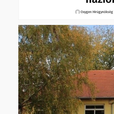
Oxygen Hirügynökség