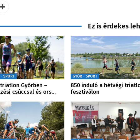
Ez is érdekes le
 - SPORT
GYŐR - SPORT
 triatlon Győrben –
850 induló a hétvégi triatl
zési csúccsal és ors…
fesztiválon