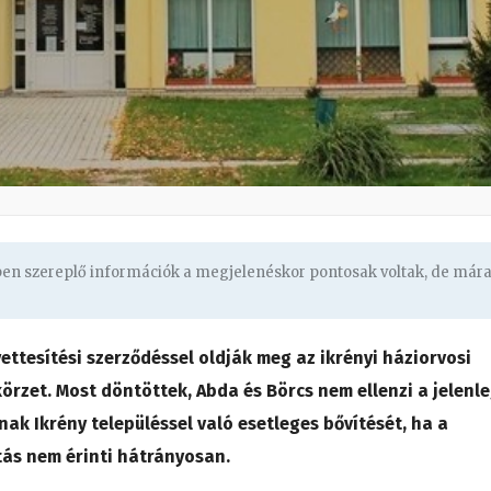
gben szereplő információk a megjelenéskor pontosak voltak, de már
ettesítési szerződéssel oldják meg az ikrényi háziorvosi
körzet. Most döntöttek, Abda és Börcs nem ellenzi a jelenle
ak Ikrény településsel való esetleges bővítését, ha a
tás nem érinti hátrányosan.