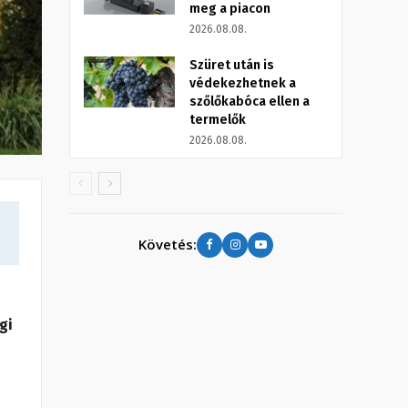
meg a piacon
2026.08.08.
Szüret után is
védekezhetnek a
szőlőkabóca ellen a
termelők
2026.08.08.
a
Követés:
gi