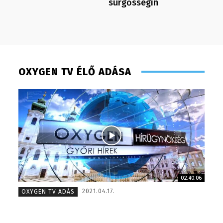
sürgősségin
OXYGEN TV ÉLŐ ADÁSA
02:40:06
Monoczki Mária – értékesítési vezető – 2014
Szél Món
2021.04.17.
OXYGEN TV ADÁS