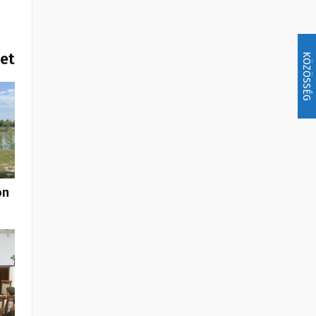
het
KÖZÖSSÉG
on