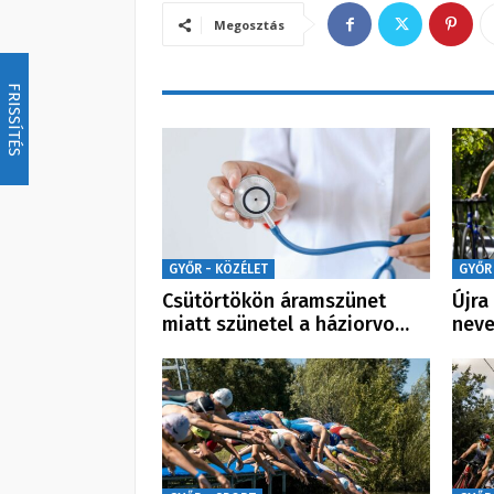
Megosztás
FRISSÍTÉS
GYŐR - KÖZÉLET
GYŐR
Csütörtökön áramszünet
Újra
miatt szünetel a háziorvo…
neve