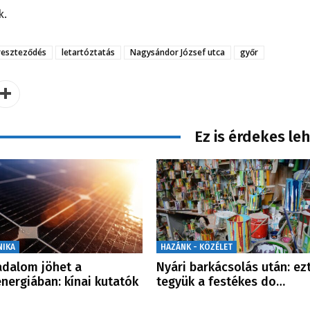
k.
reszteződés
letartóztatás
Nagysándor József utca
győr
Ez is érdekes le
NIKA
HAZÁNK - KÖZÉLET
adalom jöhet a
Nyári barkácsolás után: ez
nergiában: kínai kutatók
tegyük a festékes do…