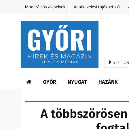
Moderációs alapelvek
Adatkezelési tájékoztató
C
31.6
GY
GYŐR
NYUGAT
HAZÁNK
A többszörösen 
fogta