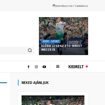
Jelentkezz be / Csatlakozz
GYŐR - SPORT
ELŐBB LESZ AZ ETO-BREST
MECCS IS
KIEMELT
NEKED AJÁNLJUK