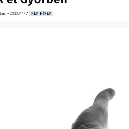
Ádám
-
2023.11.17.
KÉK HÍREK