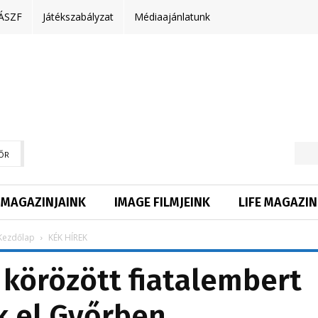
ÁSZF
Játékszabályzat
Médiaajánlatunk
ŐR
MAGAZINJAINK
IMAGE FILMJEINK
LIFE MAGAZIN
Kezdőlap
KÉK HÍREK
körözött fiatalembert
k el Győrben