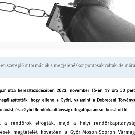
gben szereplő információk a megjelenéskor pontosak voltak, de már
Ipar utca kereszteződésében 2023. november 15-én 19 óra 50 perc
l megállapították, hogy ellene a Győri, valamint a Debreceni Törvény
únánási, és a Győri Rendőrkapitányság elfogatóparancsot bocsátott ki.
t a rendőrök elfogták, majd a helyi rendőrkapitánysá
kedések megtételét követően a Győr-Moson-Sopron Vármeg