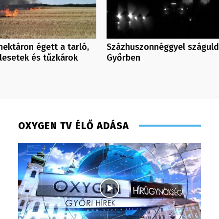
ektáron égett a tarló,
Százhuszonnéggyel száguld
lesetek és tűzkárok
Győrben
OXYGEN TV ÉLŐ ADÁSA