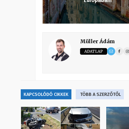
Európában!
Müller Ádám
ADATLAP
KAPCSOLÓDÓ CIKKEK
TÖBB A SZERZŐTŐL