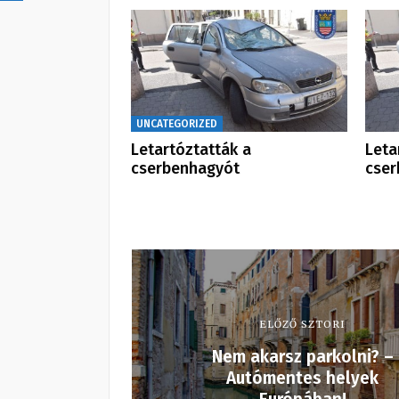
UNCATEGORIZED
Letartóztatták a
Leta
cserbenhagyót
cser
ELŐZŐ SZTORI
Nem akarsz parkolni? –
Autómentes helyek