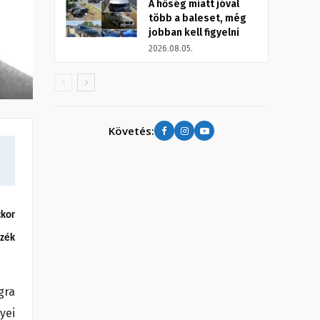
A hőség miatt jóval
több a baleset, még
jobban kell figyelni
2026.08.05.
Követés:
a
kor
szék
gra
yei