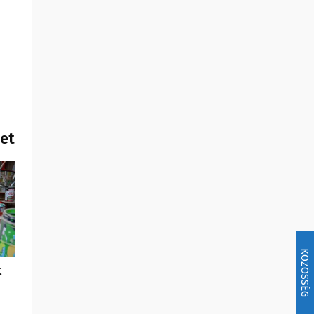
het
KÖZÖSSÉG
t