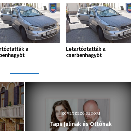
rtóztatták a
Letartóztatták a
benhagyót
cserbenhagyót
KÖVETKEZŐ SZTORI
Taps Julinak és Ottónak