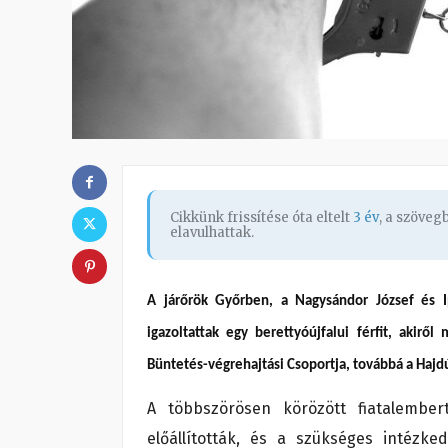
Cikkünk frissítése óta eltelt
3 év
, a szöve
elavulhattak.
A járőrök Győrben, a Nagysándor József és 
igazoltattak egy berettyóújfalui férfit, akirő
Büntetés-végrehajtási Csoportja, továbbá a Hajd
A többszörösen körözött fiatalember
előállították, és a szükséges intéz