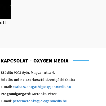
ott
KAPCSOLAT - OXYGEN MEDIA
Stúdió:
9023 Győr, Magyar utca 9.
Felelős online szerkesztő:
Szentgáthi Csaba
E-mail:
csaba.szentgathi@oxygenmedia.hu
Programigazgató:
Meronka Péter
E-mail:
peter.meronka@oxygenmedia.hu