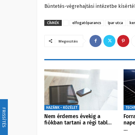
Büntetés-végrehajtási intézetbe kísérté
CÍMKÉK
elfogatóparancs
Ipar utca
ke
Megosztás
HAZÁNK - KÖZÉLET
TECH
FRISSÍTÉS
Nem érdemes évekig a
Forr
fiókban tartani a régi tabl…
nape
…