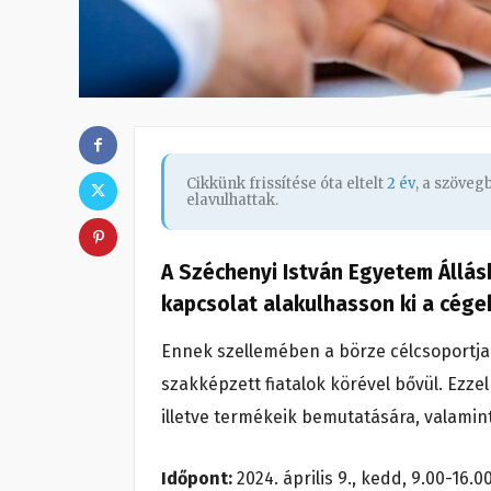
Cikkünk frissítése óta eltelt
2 év
, a szöve
elavulhattak.
A Széchenyi István Egyetem Állásb
kapcsolat alakulhasson ki a cége
Ennek szellemében a börze célcsoportja 
szakképzett fiatalok körével bővül. Ezz
illetve termékeik bemutatására, valamin
Időpont:
2024. április 9., kedd, 9.00-16.0