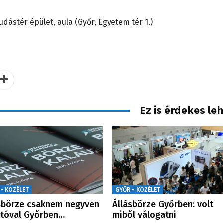
dástér épület, aula (Győr, Egyetem tér 1.)
Ez is érdekes le
 - KÖZÉLET
GYŐR - KÖZÉLET
sbörze csaknem negyven
Állásbörze Győrben: volt
lítóval Győrben…
miből válogatni