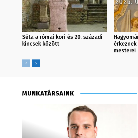
Séta a római kori és 20. századi
Hagyomán
kincsek között
érkeznek 
mesterei
MUNKATÁRSAINK