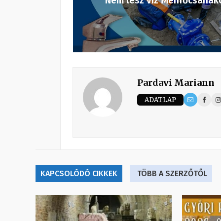
Nem lesz víz Ménfőcsanak
Pardavi Mariann
ADATLAP
KAPCSOLÓDÓ CIKKEK
TÖBB A SZERZŐTŐL