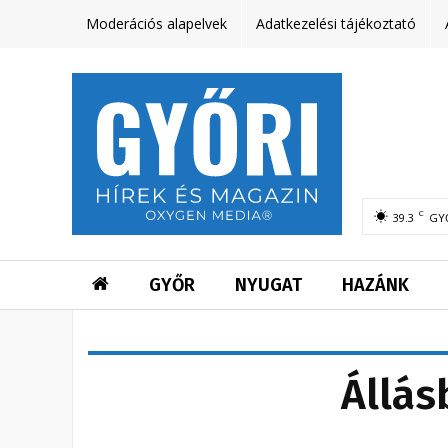
Moderációs alapelvek
Adatkezelési tájékoztató
C
39.3
GY
GYŐR
NYUGAT
HAZÁNK
Állás