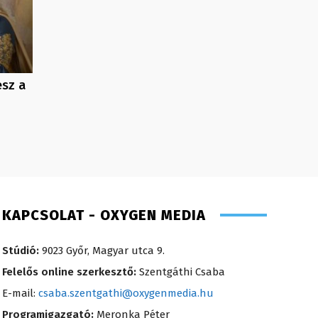
esz a
KAPCSOLAT - OXYGEN MEDIA
Stúdió:
9023 Győr, Magyar utca 9.
Felelős online szerkesztő:
Szentgáthi Csaba
E-mail:
csaba.szentgathi@oxygenmedia.hu
Programigazgató:
Meronka Péter