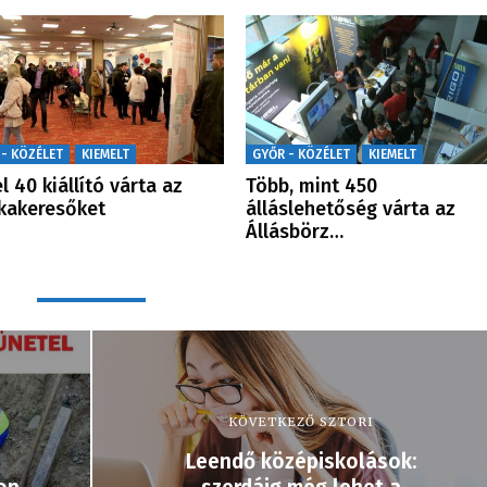
 - KÖZÉLET
KIEMELT
GYŐR - KÖZÉLET
KIEMELT
l 40 kiállító várta az
Több, mint 450
kakeresőket
álláslehetőség várta az
Állásbörz…
KÖVETKEZŐ SZTORI
Leendő középiskolások: