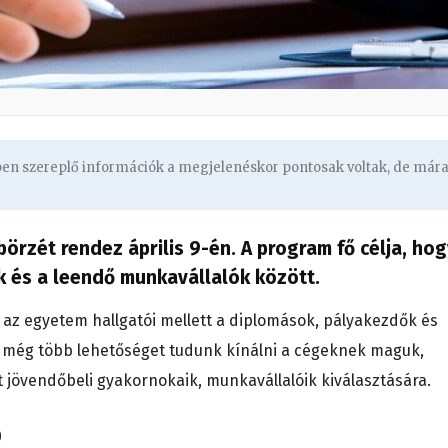
gben szereplő információk a megjelenéskor pontosak voltak, de már
örzét rendez április 9-én. A program fő célja, hog
k és a leendő munkavállalók között.
az egyetem hallgatói mellett a diplomások, pályakezdők és
el még több lehetőséget tudunk kínálni a cégeknek maguk,
t jövendőbeli gyakornokaik, munkavállalóik kiválasztására.
0