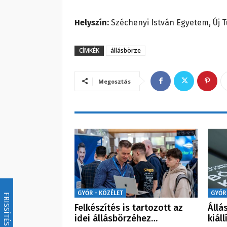
Helyszín:
Széchenyi István Egyetem, Új Tu
CÍMKÉK
állásbörze
Megosztás
GYŐR - KÖZÉLET
GYŐR
FRISSÍTÉS
Felkészítés is tartozott az
Állá
idei állásbörzéhez…
kiál