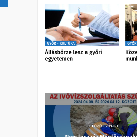
GYŐR - KULTÚRA
GYŐR
Állásbörze lesz a győri
Köze
egyetemen
mun
ELŐZŐ SZTORI