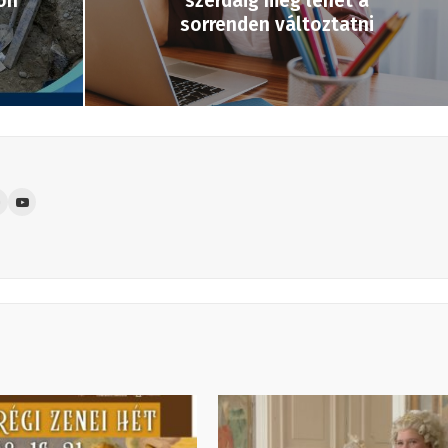
on
szerdáig még lehet a
sorrenden változtatni