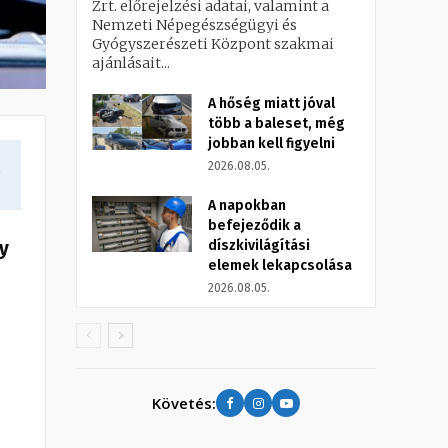
Zrt. előrejelzési adatai, valamint a
Nemzeti Népegészségügyi és
Gyógyszerészeti Központ szakmai
ajánlásait...
A hőség miatt jóval
több a baleset, még
jobban kell figyelni
a
2026.08.05.
A napokban
befejeződik a
y
díszkivilágítási
elemek lekapcsolása
2026.08.05.
Követés: