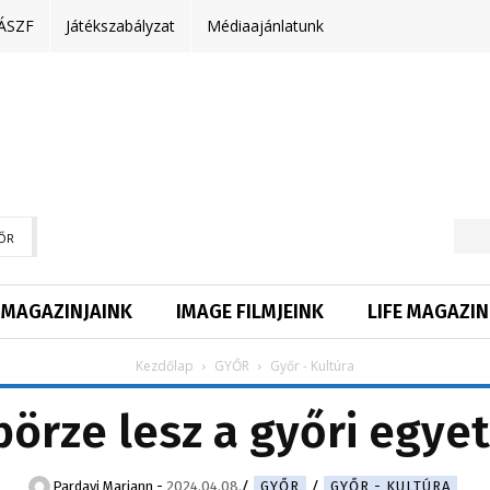
ÁSZF
Játékszabályzat
Médiaajánlatunk
ŐR
MAGAZINJAINK
IMAGE FILMJEINK
LIFE MAGAZIN
Kezdőlap
GYŐR
Győr - Kultúra
börze lesz a győri egy
Pardavi Mariann
-
2024.04.08.
GYŐR
GYŐR - KULTÚRA