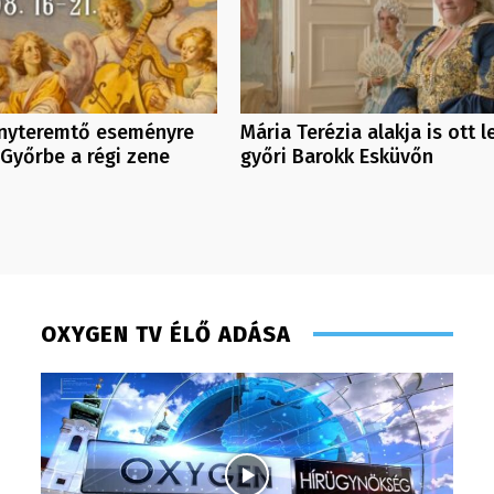
yteremtő eseményre
Mária Terézia alakja is ott l
Győrbe a régi zene
győri Barokk Esküvőn
OXYGEN TV ÉLŐ ADÁSA