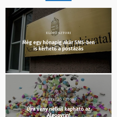
ELŐZŐ SZTORI
Még egy hónapig akár SMS-ben
is kérhető a postázás
KÖVETKEZŐ SZTORI
Újra vény nélkül kapható az
Algopyrin!