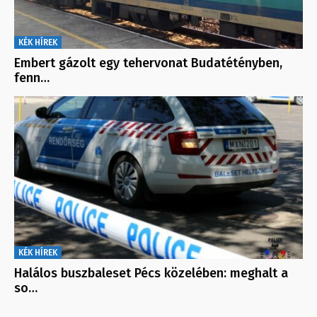
KÉK HÍREK
Embert gázolt egy tehervonat Budatétényben,
fenn…
KÉK HÍREK
Halálos buszbaleset Pécs közelében: meghalt a
so…