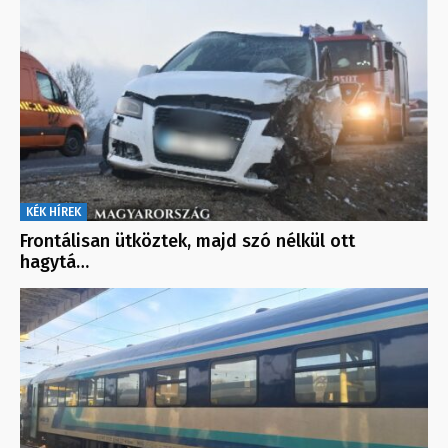
KÉK HÍREK
Frontálisan ütköztek, majd szó nélkül ott
hagytá…