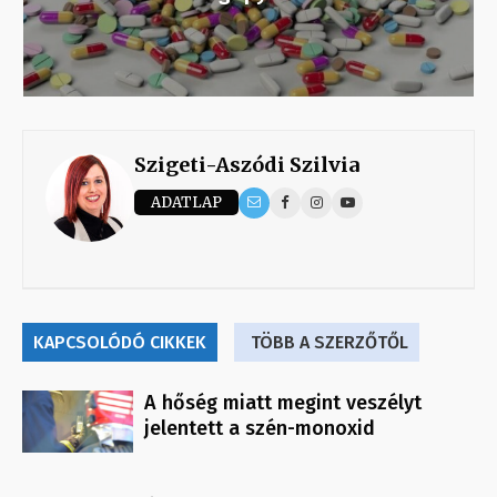
Szigeti-Aszódi Szilvia
ADATLAP
KAPCSOLÓDÓ CIKKEK
TÖBB A SZERZŐTŐL
A hőség miatt megint veszélyt
jelentett a szén-monoxid