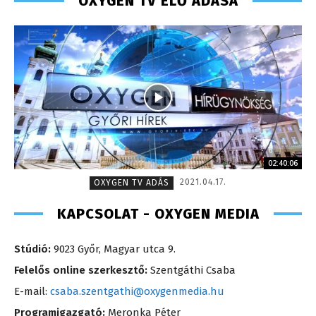
OXYGEN TV ÉLŐ ADÁSA
02:40:06
2021.04.17.
OXYGEN TV ADÁS
KAPCSOLAT - OXYGEN MEDIA
Stúdió:
9023 Győr, Magyar utca 9.
Felelős online szerkesztő:
Szentgáthi Csaba
E-mail:
csaba.szentgathi@oxygenmedia.hu
Programigazgató:
Meronka Péter