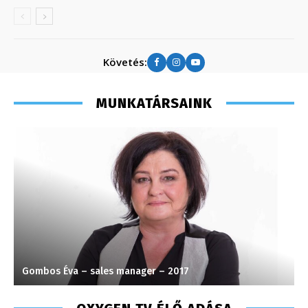
Követés:
MUNKATÁRSAINK
Gombos Éva – sales manager – 2017
S