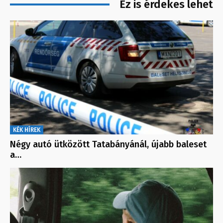
Ez is érdekes lehet
KÉK HÍREK
Négy autó ütközött Tatabányánál, újabb baleset
a…