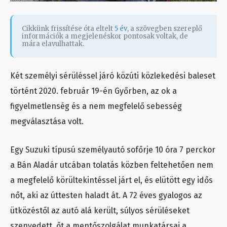
Cikkünk frissítése óta eltelt
5 év
, a szövegben szereplő
információk a megjelenéskor pontosak voltak, de
mára elavulhattak.
Két személyi sérüléssel járó közúti közlekedési baleset
történt 2020. február 19-én Győrben, az ok a
figyelmetlenség és a nem megfelelő sebesség
megválasztása volt.
Egy Suzuki típusú személyautó sofőrje 10 óra 7 perckor
a Bán Aladár utcában tolatás közben feltehetően nem
a megfelelő körültekintéssel járt el, és elütött egy idős
nőt, aki az úttesten haladt át. A 72 éves gyalogos az
ütközéstől az autó alá került, súlyos sérüléseket
szenvedett, őt a mentőszolgálat munkatársai a