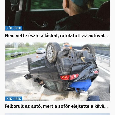
KÉK HÍREK
Nem vette észre a kisfiát, rátolatott az autóval…
KÉK HÍREK
Felborult az autó, mert a sofőr elejtette a kávé…