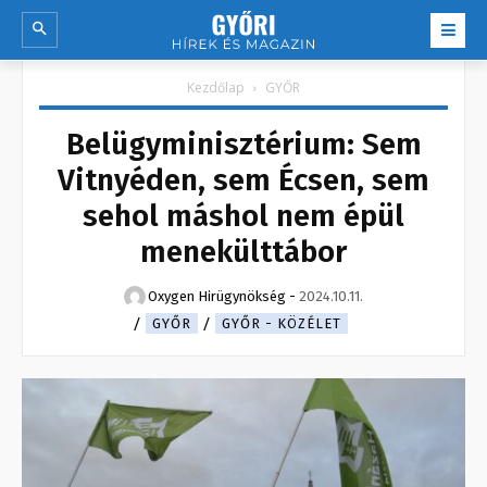
Kezdőlap
GYŐR
Belügyminisztérium: Sem
Vitnyéden, sem Écsen, sem
sehol máshol nem épül
menekülttábor
Oxygen Hirügynökség
-
2024.10.11.
GYŐR
GYŐR - KÖZÉLET