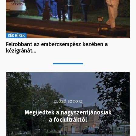
KÉK HÍREK
Felrobbant az embercsempész kezében a
kézigránát…
ELŐZŐ SZTORI
Megijedtek a nagyszentjánosiak
a fociultráktól