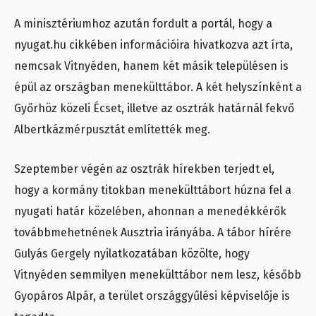
A minisztériumhoz azután fordult a portál, hogy a
nyugat.hu cikkében információira hivatkozva azt írta,
nemcsak Vitnyéden, hanem két másik településen is
épül az országban menekülttábor. A két helyszínként a
Győrhöz közeli Écset, illetve az osztrák határnál fekvő
Albertkázmérpusztát említették meg.
Szeptember végén az osztrák hírekben terjedt el,
hogy a kormány titokban menekülttábort húzna fel a
nyugati határ közelében, ahonnan a menedékkérők
továbbmehetnének Ausztria irányába. A tábor hírére
Gulyás Gergely nyilatkozatában közölte, hogy
Vitnyéden semmilyen menekülttábor nem lesz, később
Gyopáros Alpár, a terület országgyűlési képviselője is