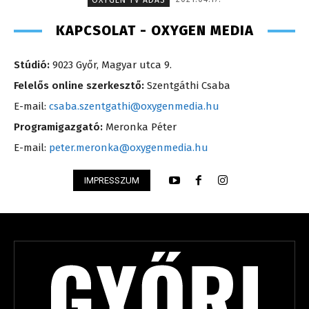
OXYGEN TV ADÁS
KAPCSOLAT - OXYGEN MEDIA
Stúdió:
9023 Győr, Magyar utca 9.
Felelős online szerkesztő:
Szentgáthi Csaba
E-mail:
csaba.szentgathi@oxygenmedia.hu
Programigazgató:
Meronka Péter
E-mail:
peter.meronka@oxygenmedia.hu
IMPRESSZUM