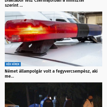
Diáktábor lesz Csermajorban a miniszter
szerint …
KÉK HÍREK
Német állampolgár volt a fegyvercsempész, aki
me…