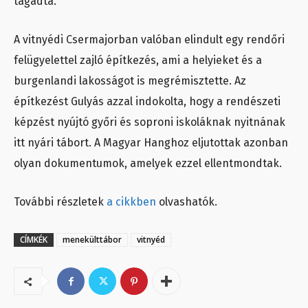
tagadta.
A vitnyédi Csermajorban valóban elindult egy rendőri
felügyelettel zajló építkezés, ami a helyieket és a
burgenlandi lakosságot is megrémisztette. Az
építkezést Gulyás azzal indokolta, hogy a rendészeti
képzést nyújtó győri és soproni iskoláknak nyitnának
itt nyári tábort. A Magyar Hanghoz eljutottak azonban
olyan dokumentumok, amelyek ezzel ellentmondtak.
További részletek
a cikkben
olvashatók.
CÍMKÉK
menekülttábor
vitnyéd