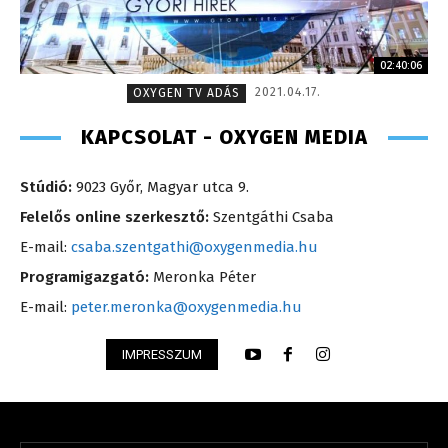
02:40:06
2021.04.17.
OXYGEN TV ADÁS
KAPCSOLAT - OXYGEN MEDIA
Stúdió:
9023 Győr, Magyar utca 9.
Felelős online szerkesztő:
Szentgáthi Csaba
E-mail:
csaba.szentgathi@oxygenmedia.hu
Programigazgató:
Meronka Péter
E-mail:
peter.meronka@oxygenmedia.hu
IMPRESSZUM