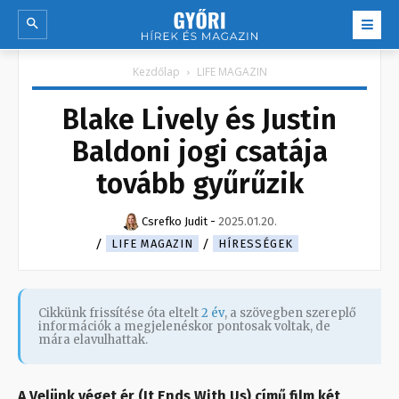
Kezdőlap
LIFE MAGAZIN
Blake Lively és Justin
Baldoni jogi csatája
tovább gyűrűzik
Csrefko Judit
-
2025.01.20.
LIFE MAGAZIN
HÍRESSÉGEK
Cikkünk frissítése óta eltelt
2 év
, a szövegben szereplő
információk a megjelenéskor pontosak voltak, de
mára elavulhattak.
A Velünk véget ér (It Ends With Us) című film két