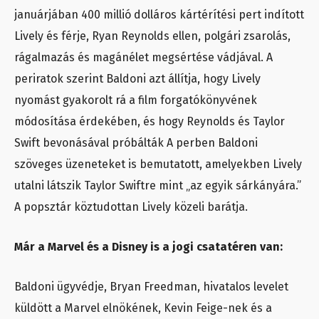
januárjában 400 millió dolláros kártérítési pert indított
Lively és férje, Ryan Reynolds ellen, polgári zsarolás,
rágalmazás és magánélet megsértése vádjával. A
periratok szerint Baldoni azt állítja, hogy Lively
nyomást gyakorolt rá a film forgatókönyvének
módosítása érdekében, és hogy Reynolds és Taylor
Swift bevonásával próbálták A perben Baldoni
szöveges üzeneteket is bemutatott, amelyekben Lively
utalni látszik Taylor Swiftre mint „az egyik sárkányára.”
A popsztár köztudottan Lively közeli barátja.
Már a Marvel és a Disney is a jogi csatatéren van:
Baldoni ügyvédje, Bryan Freedman, hivatalos levelet
küldött a Marvel elnökének, Kevin Feige-nek és a