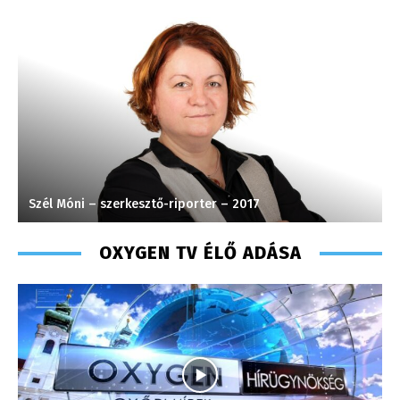
Tóth Bálint – operatőr-vágó – 2009
OXYGEN TV ÉLŐ ADÁSA