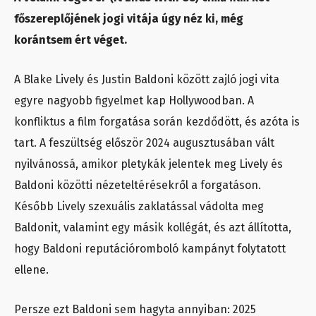
főszereplőjének jogi vitája úgy néz ki, még
korántsem ért véget.
A Blake Lively és Justin Baldoni között zajló jogi vita
egyre nagyobb figyelmet kap Hollywoodban. A
konfliktus a film forgatása során kezdődött, és azóta is
tart. A feszültség először 2024 augusztusában vált
nyilvánossá, amikor pletykák jelentek meg Lively és
Baldoni közötti nézeteltérésekről a forgatáson.
Később Lively szexuális zaklatással vádolta meg
Baldonit, valamint egy másik kollégát, és azt állította,
hogy Baldoni reputációromboló kampányt folytatott
ellene.
Persze ezt Baldoni sem hagyta annyiban: 2025