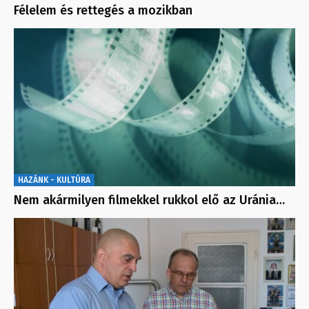
Félelem és rettegés a mozikban
HAZÁNK - KULTÚRA
Nem akármilyen filmekkel rukkol elő az Uránia…