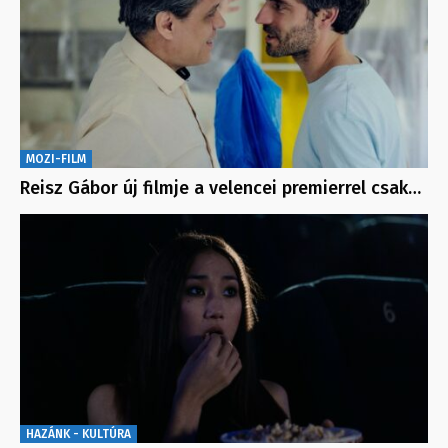
MOZI-FILM
Reisz Gábor új filmje a velencei premierrel csak…
HAZÁNK - KULTÚRA