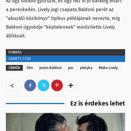
Az úgy tovább gyűrűzik, és úgy néz ki jó darabig eltart
a pereskedés. Lively jogi csapata Baldoni perét az
"abuzáló kézikönyv" tipikus példájának nevezte, míg
Baldoni ügyvédje "képtelennek" minősítette Lively
állításait.
FORRÁS
VARIETY.COM
CÍMKÉK
film
Justin Baldoni
per
pletyka
Blake Lively
Ez is érdekes lehet