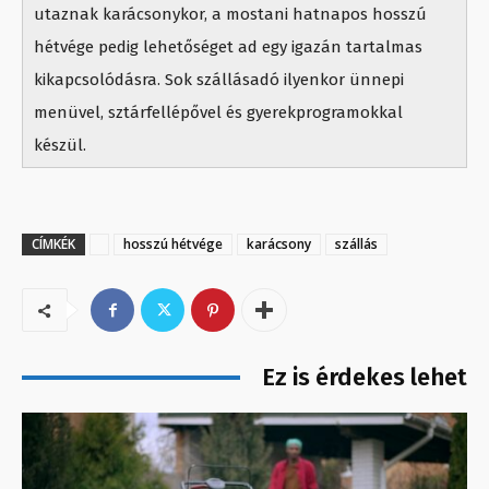
utaznak karácsonykor, a mostani hatnapos hosszú
hétvége pedig lehetőséget ad egy igazán tartalmas
kikapcsolódásra. Sok szállásadó ilyenkor ünnepi
menüvel, sztárfellépővel és gyerekprogramokkal
készül.
CÍMKÉK
hosszú hétvége
karácsony
szállás
Ez is érdekes lehet