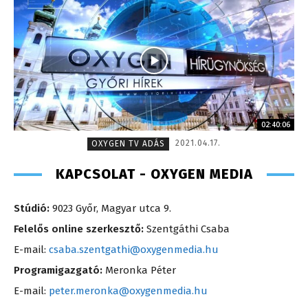
02:40:06
2021.04.17.
OXYGEN TV ADÁS
KAPCSOLAT - OXYGEN MEDIA
Stúdió:
9023 Győr, Magyar utca 9.
Felelős online szerkesztő:
Szentgáthi Csaba
E-mail:
csaba.szentgathi@oxygenmedia.hu
Programigazgató:
Meronka Péter
E-mail:
peter.meronka@oxygenmedia.hu