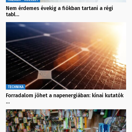
Nem érdemes évekig a fiókban tartani a régi
tabl…
TECHNIKA
Forradalom jöhet a napenergiában: kínai kutatók
…