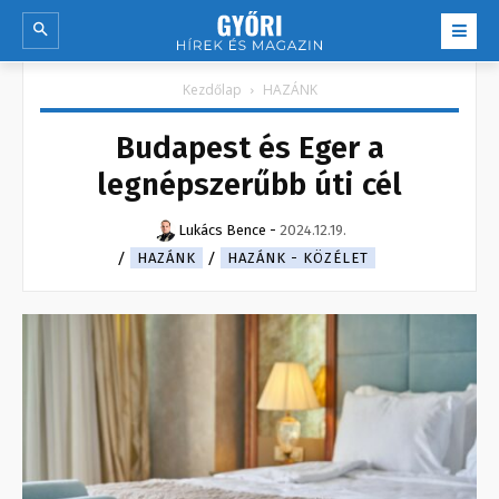
Kezdőlap
HAZÁNK
Budapest és Eger a
legnépszerűbb úti cél
Lukács Bence
-
2024.12.19.
HAZÁNK
HAZÁNK - KÖZÉLET