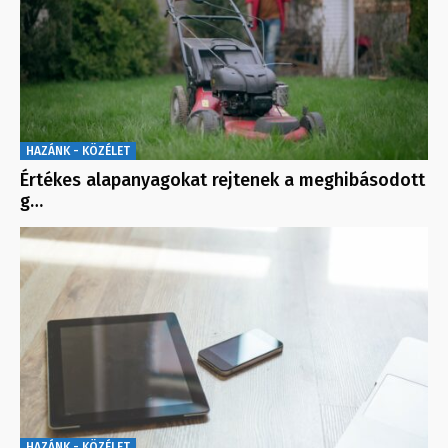
HAZÁNK - KÖZÉLET
Értékes alapanyagokat rejtenek a meghibásodott
g…
HAZÁNK - KÖZÉLET