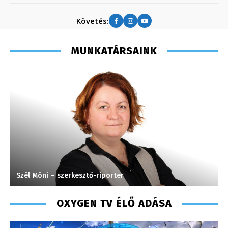
Követés:
MUNKATÁRSAINK
Szél Móni – szerkesztő-riporter
K
OXYGEN TV ÉLŐ ADÁSA