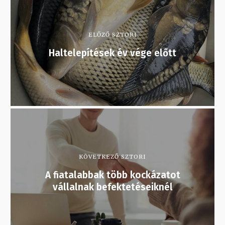
ELŐZŐ SZTORI
Haltelepítések év vége előtt
KÖVETKEZŐ SZTORI
A fiatalabbak több kockázatot
vállalnak befektetéseiknél