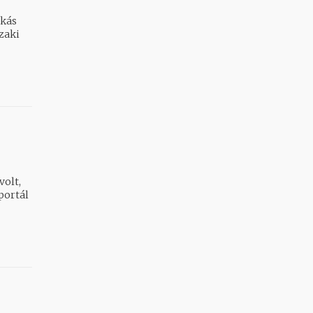
akás
zaki
volt,
portál