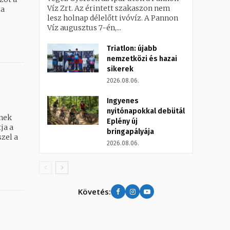
Víz Zrt. Az érintett szakaszon nem
ra
lesz holnap délelőtt ivóvíz. A Pannon
Víz augusztus 7-én,...
Triatlon: újabb
nemzetközi és hazai
sikerek
2026.08.06.
Ingyenes
nyitónapokkal debütál
ének
Eplény új
ja a
bringapályája
2026.08.06.
Követés: