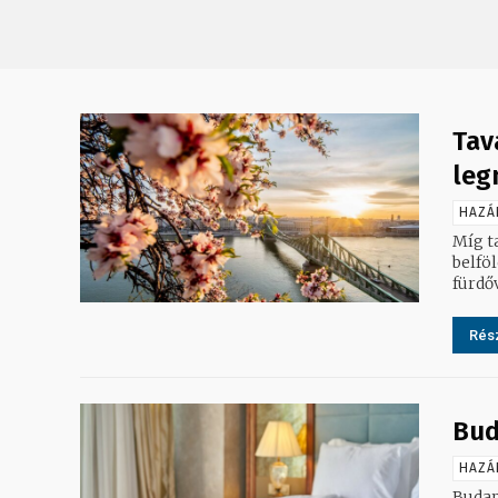
Tav
leg
HAZÁ
Míg t
belföl
fürdőv
Rész
Bud
HAZÁ
Budap