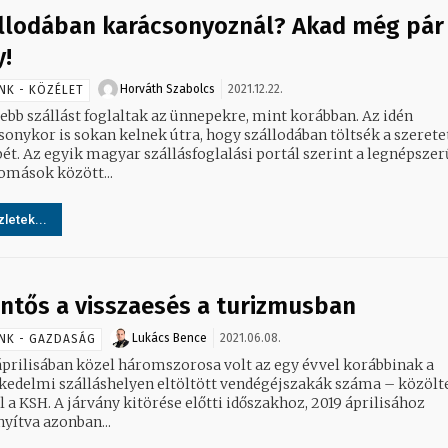
llodában karácsonyoznál? Akad még pár
y!
Horváth Szabolcs
2021.12.22.
NK - KÖZÉLET
bb szállást foglaltak az ünnepekre, mint korábban. Az idén
sonykor is sokan kelnek útra, hogy szállodában töltsék a szerete
ét. Az egyik magyar szállásfoglalási portál szerint a legnépsze
lomások között...
letek...
entős a visszaesés a turizmusban
Lukács Bence
2021.06.08.
NK - GAZDASÁG
áprilisában közel háromszorosa volt az egy évvel korábbinak a
kedelmi szálláshelyen eltöltött vendégéjszakák száma – közölt
ése előtti időszakhoz, 2019 áprilisához
yítva azonban...