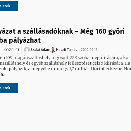
letek...
yázat a szállásadóknak – Még 160 győri
ba pályázhat
Szalai Ádám
Huszti Tamás
2020.06.12.
 - KÖZÉLET
en 109 magánszálláshely jogosult 283 szoba megújítására, a k
szálláshely és egyéb szálláshely fejlesztését célzó kiírására. Ha
nki pályázik, a megyébe mintegy 1,7 milliárd forint érkezne. Ho
a...
letek...