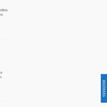
reden
es
 a
KÖZÖSSÉG