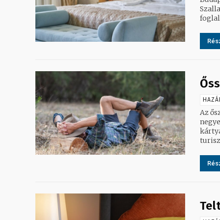
Szalla
foglal
Rész
Őss
HAZÁ
Az ős
negye
kártya népszerűségé
turisz
Rész
Tel