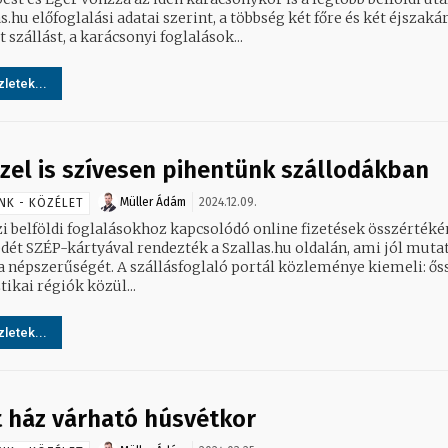
s.hu előfoglalási adatai szerint, a többség két főre és két éjszaká
t szállást, a karácsonyi foglalások...
letek...
zel is szívesen pihentünk szállodákban
Müller Ádám
2024.12.09.
NK - KÖZÉLET
zi belföldi foglalásokhoz kapcsolódó online fizetések összérték
dét SZÉP-kártyával rendezték a Szallas.hu oldalán, ami jól mutat
t. A szállásfoglaló portál közleménye kiemeli: ősszel a
tikai régiók közül...
letek...
t ház várható húsvétkor