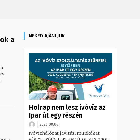
NEKED AJÁNLJUK
ok a
 a
és
.
Holnap nem lesz ivóvíz az
Ipar út egy részén
2026.08.06.
Ivóvízhálózat javítási munkákat
végez Győrben az Ipar úton a Pannon
zót a