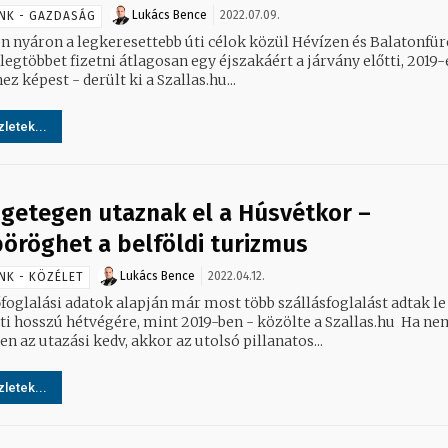
Lukács Bence
2022.07.09.
NK - GAZDASÁG
én nyáron a legkeresettebb úti célok közül Hévízen és Balatonfü
 legtöbbet fizetni átlagosan egy éjszakáért a járvány előtti, 2019-
ez képest - derült ki a Szallas.hu...
letek...
getegen utaznak el a Húsvétkor –
öröghet a belföldi turizmus
Lukács Bence
2022.04.12.
NK - KÖZÉLET
foglalási adatok alapján már most több szállásfoglalást adtak le
i hosszú hétvégére, mint 2019-ben - közölte a Szallas.hu Ha nem
n az utazási kedv, akkor az utolsó pillanatos...
letek...