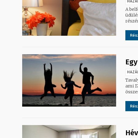
HAZÁ
A bel
üdülés
Rész
Egy
HAZÁ
Tavaly
ami 17
össze
Rész
Hév