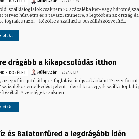
Müller Ádám
2024.03.25.
NK - KÖZÉLET
földi szállásfoglalók csaknem 80 százaléka két- vagy hároméjsz
t tervez húsvétra és a tavaszi szünetre, a legtöbben az ország és
részére fognak utazni - közölte a szallas.hu. A szállásközvetítő...
letek...
re drágább a kikapcsolódás itthon
Müller Ádám
2024.01.17.
NK - KÖZÉLET
 az egy főre jutó átlagos foglalási ár éjszakánként 13 ezer forint 
 százalékos emelkedést jelent - derül ki az egyik szállásfoglaló 
sítéséből. A vendégek csaknem...
letek...
íz és Balatonfüred a legdrágább idén