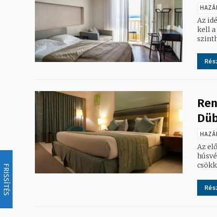
HAZÁ
Az id
kell a
szinth
Rész
Ren
Düb
HAZÁ
Az elő
húsvét
csökke
FRISSÍTÉS
Rész