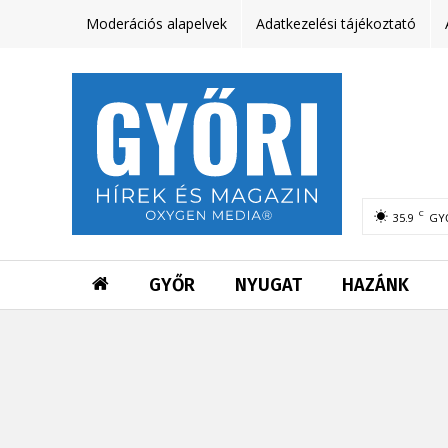
Moderációs alapelvek
Adatkezelési tájékoztató
C
35.9
GY
GYŐR
NYUGAT
HAZÁNK