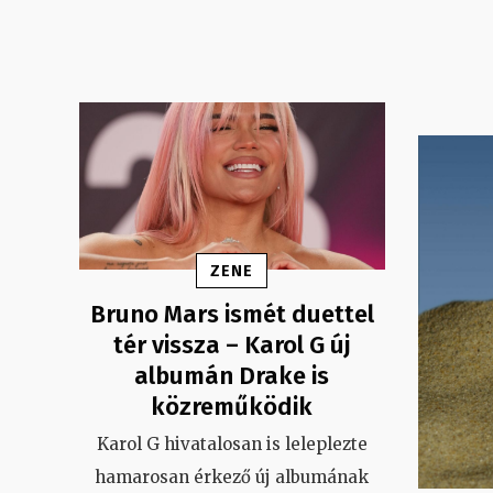
ZENE
Bruno Mars ismét duettel
tér vissza – Karol G új
albumán Drake is
közreműködik
Karol G hivatalosan is leleplezte
hamarosan érkező új albumának