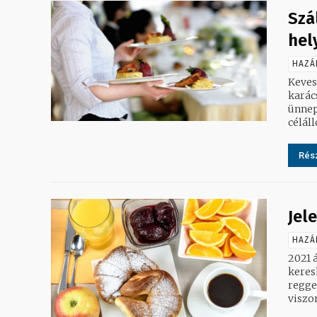
Szá
hel
HAZÁ
Kevese
karác
ünnep
célál
Rész
Jel
HAZÁ
2021 
keres
reggel a KSH. A járvány kitör
viszon