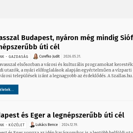
asszal Budapest, nyáron még mindig Sióf
népszerűbb úti cél
Csrefko Judit
2026.05.31.
NK - GAZDASÁG
avasszal elsősorban a városi és kulturális programokat keresték
di utazók, a nyári előfoglalások alapján egyértelműen a vízparti 
árosi települések iránt a legnagyobb az érdeklődés. A Szallas.hu..
letek...
apest és Eger a legnépszerűbb úti cél
Lukács Bence
2024.12.19.
NK - KÖZÉLET
est és Eger vonzza az idén karácsonykor is a legtöbb belföldi uta