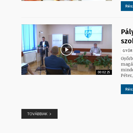
Rész
Pál
szo
GYŐR
Győrb
magán
minde
00:02:25
Péter, 
Rész
TOVÁBBIAK