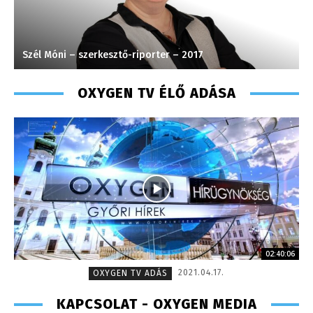
Turi Szilvia- könyvelési asszisztens
OXYGEN TV ÉLŐ ADÁSA
02:40:06
2021.04.17.
OXYGEN TV ADÁS
KAPCSOLAT - OXYGEN MEDIA