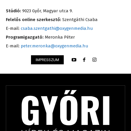
Stúdió:
9023 Győr, Magyar utca 9.
Felelős online szerkesztő:
Szentgáthi Csaba
E-mail:
csaba.szentgathi@oxygenmedia.hu
Programigazgató:
Meronka Péter
E-mail:
peter.meronka@oxygenmedia.hu
IMPRESSZUM