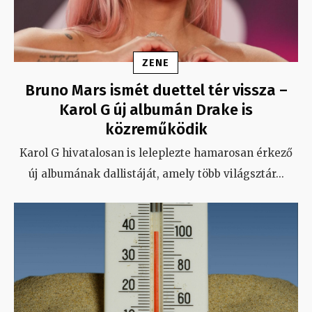
ZENE
Bruno Mars ismét duettel tér vissza –
Karol G új albumán Drake is
közreműködik
Karol G hivatalosan is leleplezte hamarosan érkező
új albumának dallistáját, amely több világsztár
...