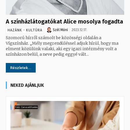
A színházlátogatókat Alice mosolya fogadta
Szél Móni
2023.12.17.
HAZÁNK - KULTÚRA
Szomorú hírről számolt be közösségi oldalán a
Vígszínház. „Mély megrendüléssel adjuk hírül, hogy ma
elment közülünk valaki, aki egy igazi intézmény volt a
színházon belül, a neve pedig eggyé vált...
Részletek...
NEKED AJÁNLJUK