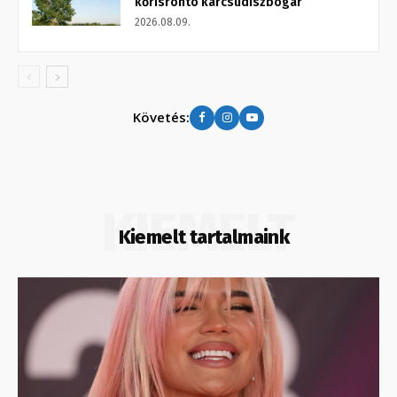
kőrisrontó karcsúdíszbogár
2026.08.09.
Követés:
KIEMELT
Kiemelt tartalmaink