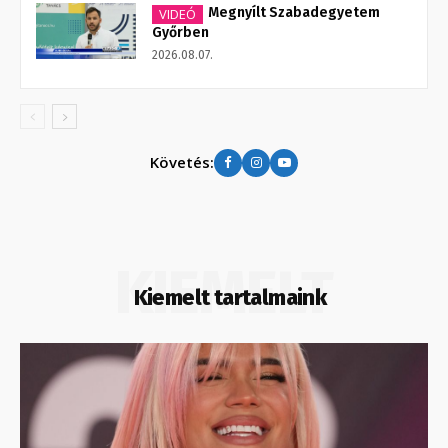
Megnyílt Szabadegyetem
VIDEÓ
Győrben
2026.08.07.
Követés:
KIEMELT
Kiemelt tartalmaink