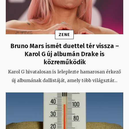
ZENE
Bruno Mars ismét duettel tér vissza –
Karol G új albumán Drake is
közreműködik
Karol G hivatalosan is leleplezte hamarosan érkező
új albumának dallistáját, amely több világsztár
...