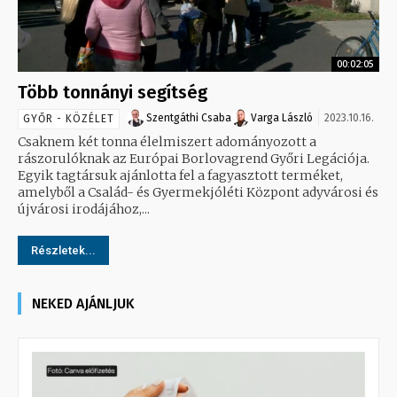
00:02:05
Több tonnányi segítség
Szentgáthi Csaba
Varga László
2023.10.16.
GYŐR - KÖZÉLET
Csaknem két tonna élelmiszert adományozott a
rászorulóknak az Európai Borlovagrend Győri Legációja.
Egyik tagtársuk ajánlotta fel a fagyasztott terméket,
amelyből a Család- és Gyermekjóléti Központ adyvárosi és
újvárosi irodájához,...
Részletek...
NEKED AJÁNLJUK