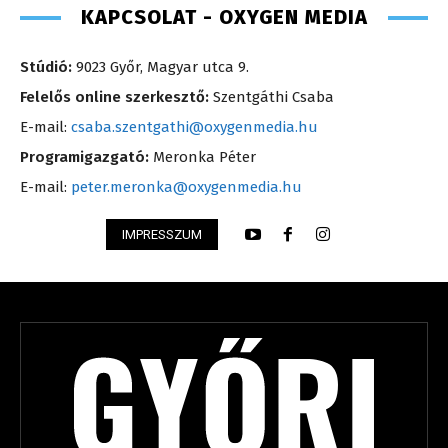
KAPCSOLAT - OXYGEN MEDIA
Stúdió:
9023 Győr, Magyar utca 9.
Felelős online szerkesztő:
Szentgáthi Csaba
E-mail:
csaba.szentgathi@oxygenmedia.hu
Programigazgató:
Meronka Péter
E-mail:
peter.meronka@oxygenmedia.hu
IMPRESSZUM