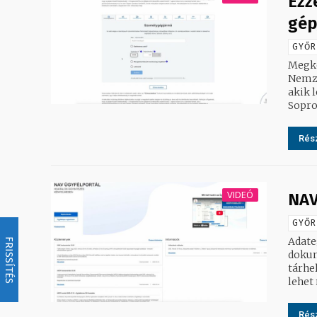
Ezz
gép
GYŐR
Megke
Nemze
akik 
Sopro
Rész
VIDEÓ
NAV
GYŐR
Adate
FRISSÍTÉS
dokum
tárhe
lehet
Rész