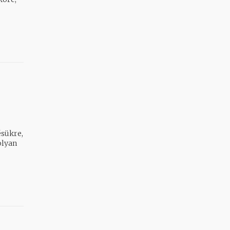
sükre,
olyan