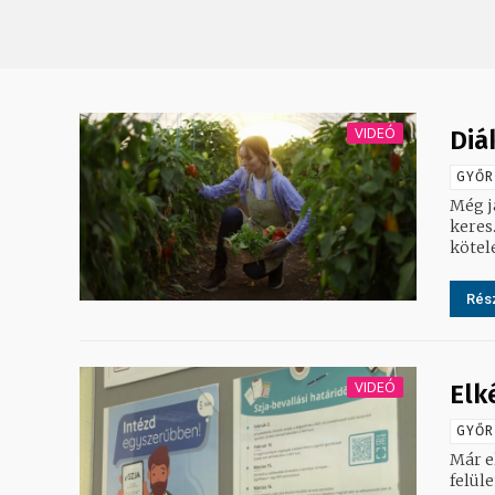
VIDEÓ
Diá
GYŐR
Még j
keres
kötele
Rész
VIDEÓ
Elk
GYŐR
Már e
felül