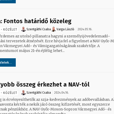
a: Fontos határidő közeleg
Szentgáthi Csaba
Varga László
2024.05.16.
 - KÖZÉLET
rdemes az utolsó pillanatra hagyni a személyijövedelemadó-
lási tervezetek átnézését. Erre hívja fel a figyelmet a NAV Győr-
n Vármegyei Adó- és Vámigazgatóságának szakértője. A
entumot május 21-én éjfélig lehet...
letek...
yobb összeg érkezhet a NAV-tól
Szentgáthi Csaba
2024.04.16.
 - KÖZÉLET
g is érvényesíthetők az szja-kedvezmények az adóbevallásban. A
avonta kérték a nekik járó összeg kifizetését, most egyszerre
tnak pénzükhöz. A NAV Győr-Moson-Sopron Vármegyei Adó- és
azgatóságának szakértője elmondta,...