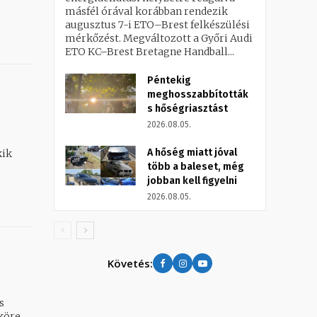
másfél órával korábban rendezik
augusztus 7-i ETO–Brest felkészülési
mérkőzést. Megváltozott a Győri Audi
ETO KC–Brest Bretagne Handball...
Péntekig
meghosszabbították
s hőségriasztást
2026.08.05.
A hőség miatt jóval
kik
több a baleset, még
jobban kell figyelni
2026.08.05.
Követés:
s
köre,