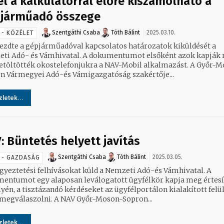
el a kalkulátorral előre kiszámolható a
járműadó összege
Szentgáthi Csaba
Tóth Bálint
2025.03.10.
 - KÖZÉLET
zdte a gépjárműadóval kapcsolatos határozatok kiküldését a
ti Adó- és Vámhivatal. A dokumentumot elsőként azok kapják 
letöltötték okostelefonjukra a NAV-Mobil alkalmazást. A Győr-
n Vármegyei Adó-és Vámigazgatóság szakértője...
letek...
: Büntetés helyett javítás
Szentgáthi Csaba
Tóth Bálint
2025.03.05.
 - GAZDASÁG
gyeztetési felhívásokat küld a Nemzeti Adó-és Vámhivatal. A
entumot egy alaposan leválogatott ügyfélkör kapja meg értesí
lyén, a tisztázandó kérdéseket az ügyfélportálon kialakított felü
 megválaszolni. A NAV Győr-Moson-Sopron...
letek...