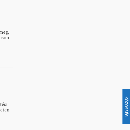
meg,
Moson-
KÖZÖSSÉG
tési
leten