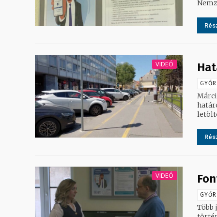
Nemze
Rész
VIDEÓ
Hat
GYŐR
Márci
határ
letölt
Rész
VIDEÓ
Fon
GYŐR
Több 
történ