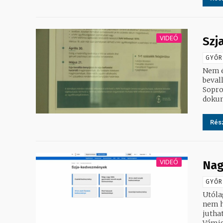
VIDEÓ
Szj
GYŐR
Nem é
beval
Sopro
dokum
Rész
VIDEÓ
Nag
GYŐR
Utóla
nem h
jutha
Vámig