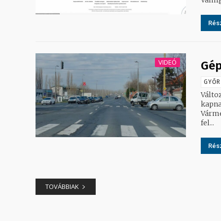
Rész
VIDEÓ
Gép
GYŐR
Válto
kapna
Várme
fel...
Rész
TOVÁBBIAK