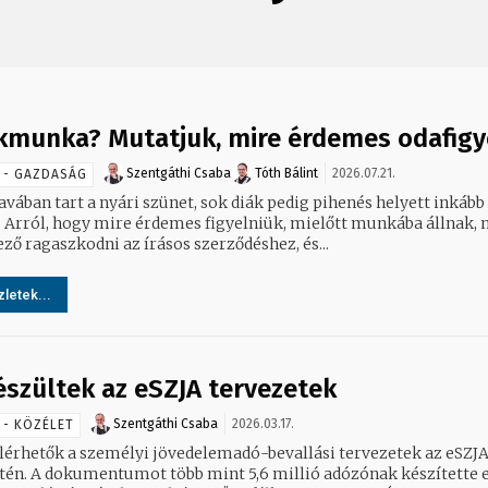
kmunka? Mutatjuk, mire érdemes odafigy
Szentgáthi Csaba
Tóth Bálint
2026.07.21.
 - GAZDASÁG
avában tart a nyári szünet, sok diák pedig pihenés helyett inkább
. Arról, hogy mire érdemes figyelniük, mielőtt munkába állnak, 
ző ragaszkodni az írásos szerződéshez, és...
letek...
észültek az eSZJA tervezetek
Szentgáthi Csaba
2026.03.17.
 - KÖZÉLET
lérhetők a személyi jövedelemadó-bevallási tervezetek az eSZJ
etén. A dokumentumot több mint 5,6 millió adózónak készítette e