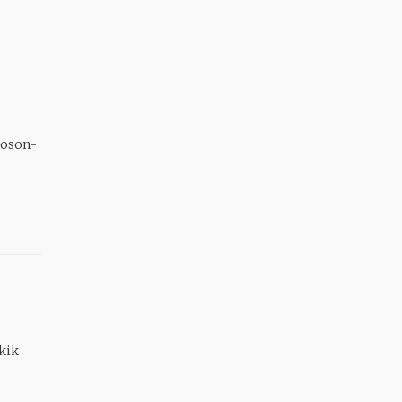
Moson-
kik