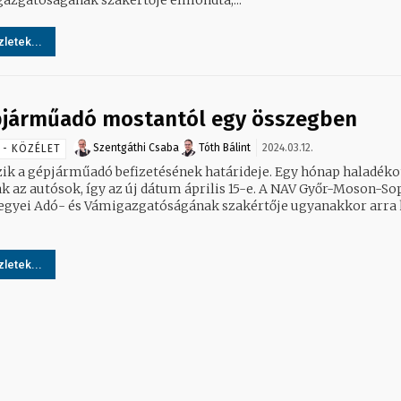
letek...
járműadó mostantól egy összegben
Szentgáthi Csaba
Tóth Bálint
2024.03.12.
 - KÖZÉLET
zik a gépjárműadó befizetésének határideje. Egy hónap haladéko
k az autósok, így az új dátum április 15-e. A NAV Győr-Moson-So
gyei Adó- és Vámigazgatóságának szakértője ugyanakkor arra 
letek...