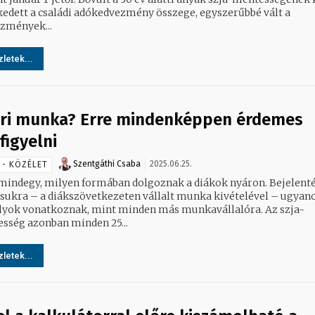
edett a családi adókedvezmény összege, egyszerűbbé vált a
zmények...
letek...
ri munka? Erre mindenképpen érdemes
figyelni
Szentgáthi Csaba
2025.06.25.
 - KÖZÉLET
indegy, milyen formában dolgoznak a diákok nyáron. Bejelenté
sukra – a diákszövetkezeten vállalt munka kivételével – ugyan
lyok vonatkoznak, mint minden más munkavállalóra. Az szja-
sség azonban minden 25...
letek...