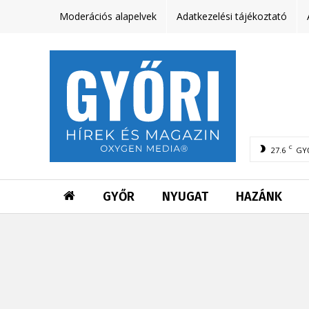
Moderációs alapelvek
Adatkezelési tájékoztató
C
27.6
GY
GYŐR
NYUGAT
HAZÁNK