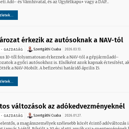
ti Adó- és Vámhivatal, és az Ügyfélkapu+ vagy a DÁP...
letek...
ározat érkezik az autósoknak a NAV-tól
Szentgáthi Csaba
2026.03.13.
 - GAZDASÁG
us 10-től folyamatosan érkeznek a NAV-tól a gépjárműadó-
ozatok a győri autósokhoz is. Elsőként azok kapnak értesítést, a
ötték a NAV-Mobilt. A befizetési határidő április 15.
letek...
tos változások az adókedvezményeknél
Szentgáthi Csaba
2026.01.27.
 - GAZDASÁG
jelentős, a magánszemélyek szélesebb körét érintő adóváltozás i
t január 1-jétől. Bővült a 30 év alatti anyák szja-mentességének 