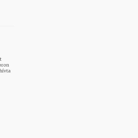
t
pron
hívta