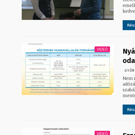
emelk
kedve
Rész
VIDEÓ
Nyá
oda
GYŐR
Nem m
adózá
szabá
mente
Rész
VIDEÓ