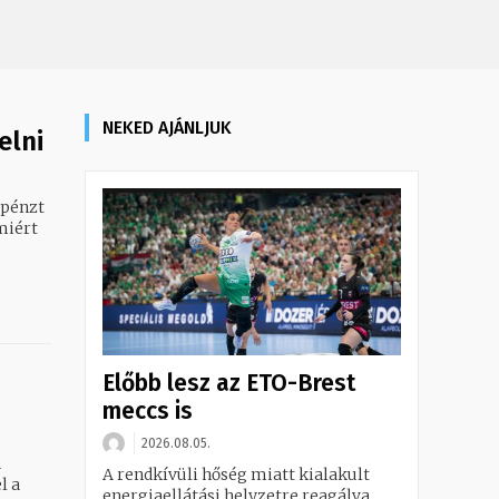
NEKED AJÁNLJUK
elni
 pénzt
miért
Előbb lesz az ETO-Brest
meccs is
2026.08.05.
A
A rendkívüli hőség miatt kialakult
l a
energiaellátási helyzetre reagálva