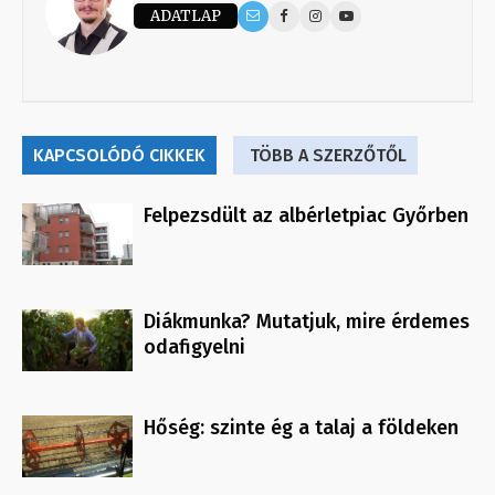
ADATLAP
KAPCSOLÓDÓ CIKKEK
TÖBB A SZERZŐTŐL
Felpezsdült az albérletpiac Győrben
Diákmunka? Mutatjuk, mire érdemes
odafigyelni
Hőség: szinte ég a talaj a földeken