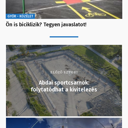
GYŐR - KÖZÉLET
Ön is biciklizik? Tegyen javaslatot!
ELŐZŐ SZTORI
Abdai sportcsarnok:
folytatódhat a kivitelezés