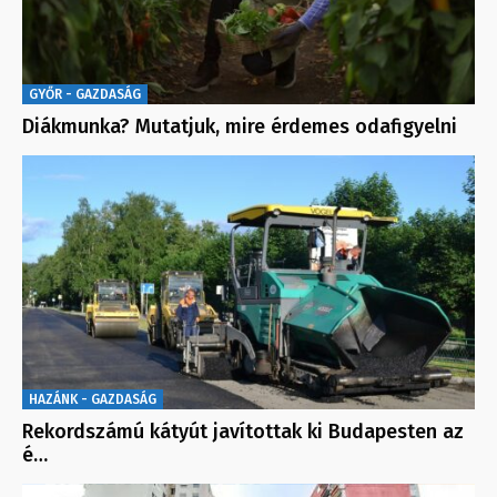
GYŐR - GAZDASÁG
Diákmunka? Mutatjuk, mire érdemes odafigyelni
HAZÁNK - GAZDASÁG
Rekordszámú kátyút javítottak ki Budapesten az
é…