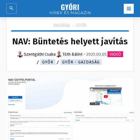
Kezdőlap
GYŐR
NAV: Büntetés helyett javítás
Szentgáthi Csaba
Tóth Bálint
-
2025.03.05.
VIDEÓ
GYŐR
GYŐR - GAZDASÁG