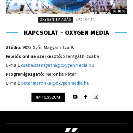
02:40:06
2021.04.17.
OXYGEN TV ADÁS
KAPCSOLAT - OXYGEN MEDIA
Stúdió:
9023 Győr, Magyar utca 9.
Felelős online szerkesztő:
Szentgáthi Csaba
E-mail:
csaba.szentgathi@oxygenmedia.hu
Programigazgató:
Meronka Péter
E-mail:
peter.meronka@oxygenmedia.hu
IMPRESSZUM