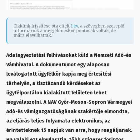
Cikkünk frissítése óta eltelt
1 év
, a szövegben szereplő
információk a megjelenéskor pontosak voltak, de
mára elavulhattak.
Adategyeztetési felhívásokat küld a Nemzeti Adó-és
Vámhivatal. A dokumentumot egy alaposan
leválogatott ügyfélkör kapja meg értesítési
tárhelyén, a tisztázandó kérdéseket az
ügyfélportálon kialakított felületen lehet
megválaszolni. A NAV Győr-Moson-Sopron Vármegyei
Adó-és Vámigazgatóságának szakértője elmondta,
az eljárás teljes folyamata elektronikus, az
érintetteknek 15 napjuk van arra, hogy reagáljanak.
Ha valaki ezt elmulasztja, több százezer forintos