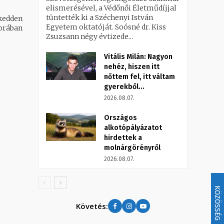
elismerésével, a Védőnői Életműdíjjal
tüntették ki a Széchenyi István
 kedden
Egyetem oktatóját. Soósné dr. Kiss
Zsuzsann négy évtizede...
Vitális Milán: Nagyon
nehéz, hiszen itt
nőttem fel, itt váltam
gyerekből...
2026.08.07.
Országos
alkotópályázatot
hirdettek a
molnárgörényről
2026.08.07.
KÖZÖSSÉG
Követés: