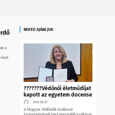
NEKED AJÁNLJUK
erdő
an a
részt
???????Védőnői életműdíjat
kapott az egyetem docense
2026.08.07.
A Magyar Védőnők Szakmai
Szövetségének legrangosabb szakmai