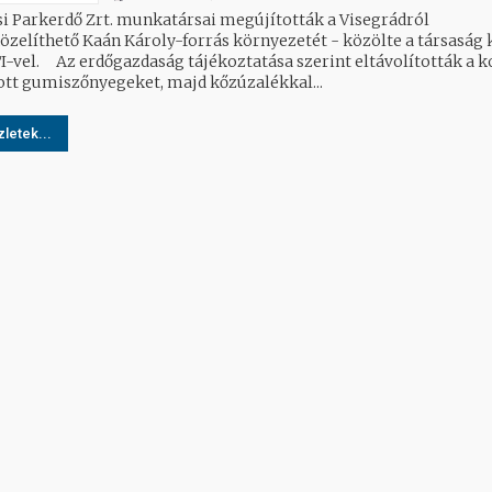
isi Parkerdő Zrt. munkatársai megújították a Visegrádról
zelíthető Kaán Károly-forrás környezetét - közölte a társaság
tatása szerint eltávolították a korában
ott gumiszőnyegeket, majd kőzúzalékkal...
letek...