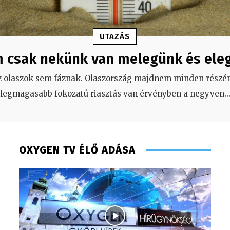
UTAZÁS
 csak nekünk van melegünk és ele
z olaszok sem fáznak. Olaszország majdnem minden részén
legmagasabb fokozatú riasztás van érvényben a negyven
..
OXYGEN TV ÉLŐ ADÁSA