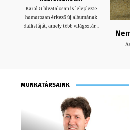
Karol G hivatalosan is leleplezte
hamarosan érkező új albumának
dallistáját, amely több világsztár
...
Nem
A
MUNKATÁRSAINK