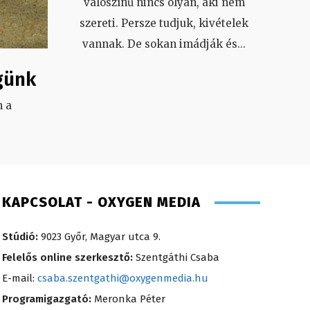
valószínű nincs olyan, aki nem
szereti. Persze tudjuk, kivételek
vannak. De sokan imádják és
...
günk
 a
.
KAPCSOLAT - OXYGEN MEDIA
Stúdió:
9023 Győr, Magyar utca 9.
Felelős online szerkesztő:
Szentgáthi Csaba
E-mail:
csaba.szentgathi@oxygenmedia.hu
Programigazgató:
Meronka Péter