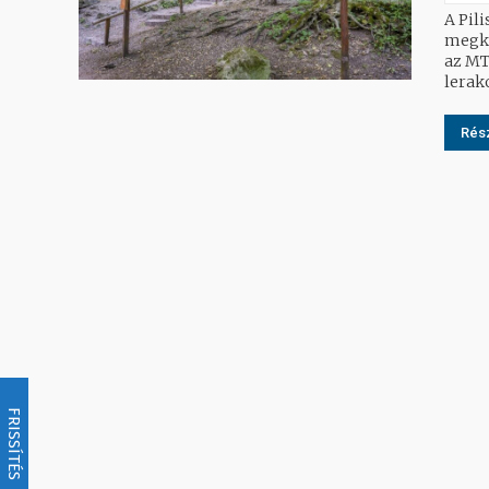
A Pil
megkö
az MTI-vel. Az erdőgazdaság tájékoz
lerak
Rész
FRISSÍTÉS