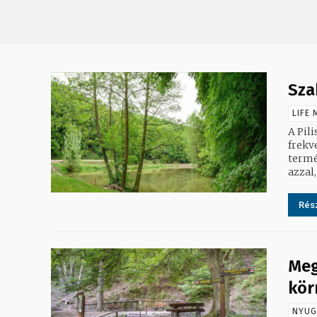
Sza
LIFE 
A Pil
frekv
termés
azzal,
Rész
Meg
kör
NYUG