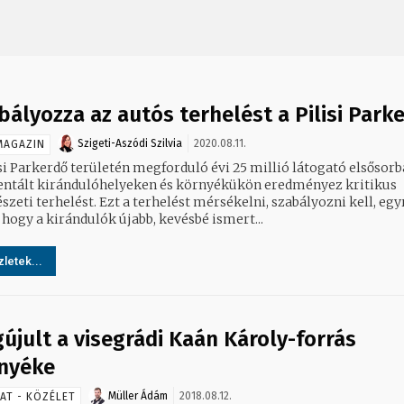
bályozza az autós terhelést a Pilisi Park
Szigeti-Aszódi Szilvia
2020.08.11.
MAGAZIN
isi Parkerdő területén megforduló évi 25 millió látogató elsősorb
entált kirándulóhelyeken és környékükön eredményez kritikus
zeti terhelést. Ezt a terhelést mérsékelni, szabályozni kell, egy
 hogy a kirándulók újabb, kevésbé ismert...
letek...
újult a visegrádi Kaán Károly-forrás
nyéke
Müller Ádám
2018.08.12.
AT - KÖZÉLET