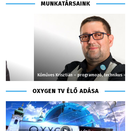
MUNKATÁRSAINK
Kőműves Krisztián – programozó, technikus – 2013
C
OXYGEN TV ÉLŐ ADÁSA