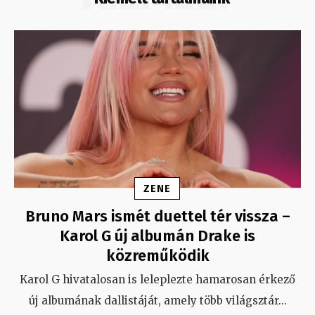
ZENE
Bruno Mars ismét duettel tér vissza –
Karol G új albumán Drake is
közreműködik
Karol G hivatalosan is leleplezte hamarosan érkező
új albumának dallistáját, amely több világsztár
...