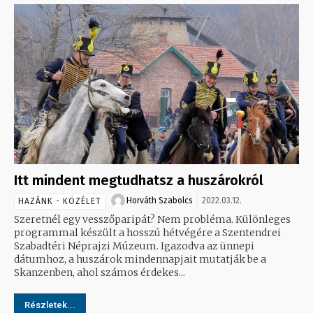
Itt mindent megtudhatsz a huszárokról
Horváth Szabolcs
2022.03.12.
HAZÁNK - KÖZÉLET
Szeretnél egy vesszőparipát? Nem probléma. Különleges
programmal készült a hosszú hétvégére a Szentendrei
Szabadtéri Néprajzi Múzeum. Igazodva az ünnepi
dátumhoz, a huszárok mindennapjait mutatják be a
Skanzenben, ahol számos érdekes...
Részletek...