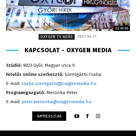
02:40:06
2021.04.17.
OXYGEN TV ADÁS
KAPCSOLAT - OXYGEN MEDIA
Stúdió:
9023 Győr, Magyar utca 9.
Felelős online szerkesztő:
Szentgáthi Csaba
E-mail:
csaba.szentgathi@oxygenmedia.hu
Programigazgató:
Meronka Péter
E-mail:
peter.meronka@oxygenmedia.hu
IMPRESSZUM