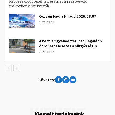
kérdésekről cserélnek eszmét a résztvevők,
miközben a szervezők...
Oxygen Media Híradó 2026.08.07.
2026.08.07.
A Petz is figyelmeztet: napi legalább
öt rollerbalesetes a sürgősségin
2026.08.07.
Követés:
KIEMELT
Kiemelt tartalmaink