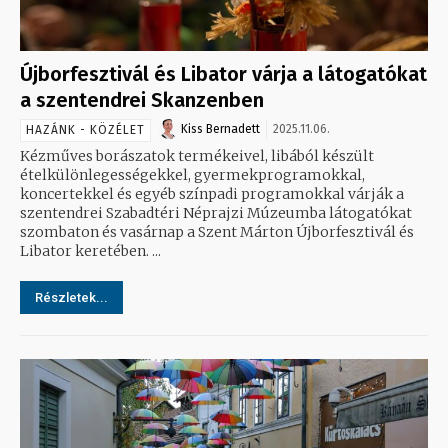
Újborfesztivál és Libator várja a látogatókat
a szentendrei Skanzenben
Kiss Bernadett
2025.11.06.
HAZÁNK - KÖZÉLET
Kézműves borászatok termékeivel, libából készült
ételkülönlegességekkel, gyermekprogramokkal,
koncertekkel és egyéb színpadi programokkal várják a
szentendrei Szabadtéri Néprajzi Múzeumba látogatókat
szombaton és vasárnap a Szent Márton Újborfesztivál és
Libator keretében. ...
Részletek...