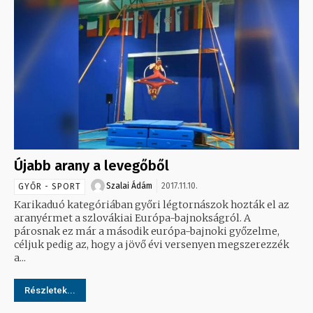
Újabb arany a levegőből
Szalai Ádám
2017.11.10.
GYŐR - SPORT
Karikaduó kategóriában győri légtornászok hozták el az
aranyérmet a szlovákiai Európa-bajnokságról. A
párosnak ez már a második európa-bajnoki győzelme,
céljuk pedig az, hogy a jövő évi versenyen megszerezzék
a...
Részletek...