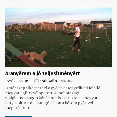
Aranyérem a jó teljesítményért
Szalai Ádám
2017.10.27.
GYŐR - SPORT
Ismét szép sikert ért el a győri versenyzőkkel felálló
magyar agility válogatott. A csehországi
világbajnokságon két érmet is szereztek a magyar
kutyások. A midi kategóriában a három győrivel
megerősített...