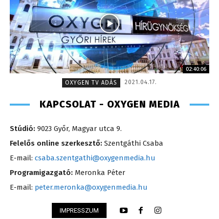
02:40:06
2021.04.17.
OXYGEN TV ADÁS
KAPCSOLAT - OXYGEN MEDIA
Stúdió:
9023 Győr, Magyar utca 9.
Felelős online szerkesztő:
Szentgáthi Csaba
E-mail:
csaba.szentgathi@oxygenmedia.hu
Programigazgató:
Meronka Péter
E-mail:
peter.meronka@oxygenmedia.hu
IMPRESSZUM