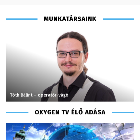
MUNKATÁRSAINK
Szél Móni – szerkesztő-riporter – 2017
S
OXYGEN TV ÉLŐ ADÁSA