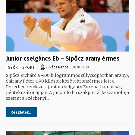
Junior cselgáncs Eb – Sipőcz arany érmes
Lukács Bence
2020.11.08.
GYŐR - SPORT
Sipőcz Richárd a +100 kilogrammos súlycsoportban arany-,
Sáfrány Péter a 90 kilósok között bronzérmes lett a
Porecben rendezett junior cselgáncs Európa-bajnokság
pénteki zárónapján. A judoinfo.hu szakportál beszámolója
szerint a Széchenyi...
Részletek...