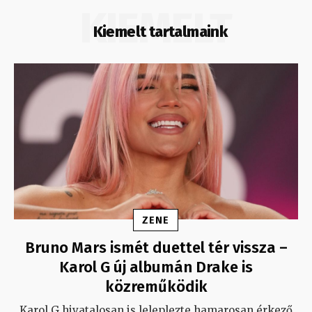
KIEMELT
Kiemelt tartalmaink
ZENE
Bruno Mars ismét duettel tér vissza –
Karol G új albumán Drake is
közreműködik
Karol G hivatalosan is leleplezte hamarosan érkező