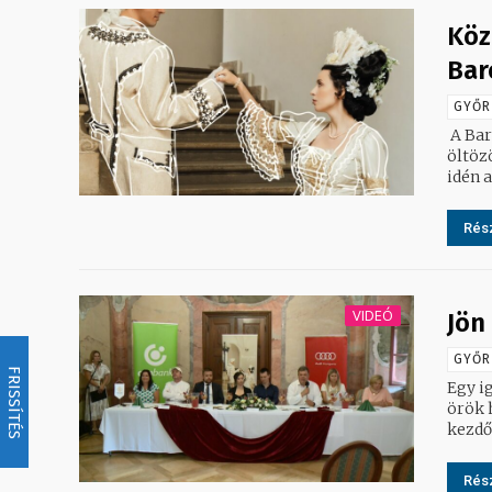
Köz
Bar
GYŐR
A Bar
öltözöt
idén a
Rész
VIDEÓ
Jön
GYŐR
FRISSÍTÉS
Egy i
örök 
kezdő
Rész