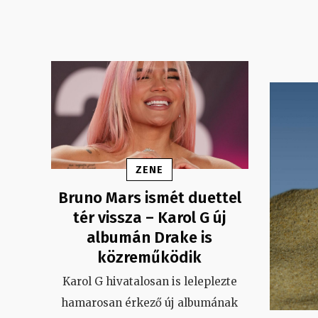
ZENE
Bruno Mars ismét duettel
tér vissza – Karol G új
albumán Drake is
közreműködik
Karol G hivatalosan is leleplezte
hamarosan érkező új albumának