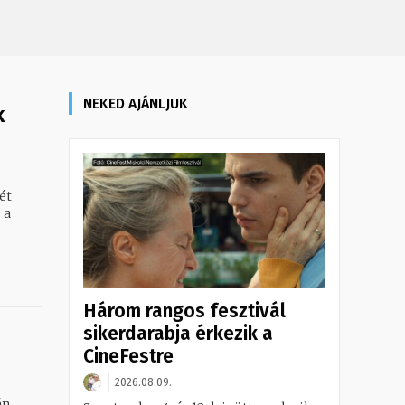
NEKED AJÁNLJUK
k
ét
 a
Három rangos fesztivál
sikerdarabja érkezik a
CineFestre
2026.08.09.
én