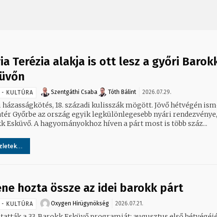
ia Terézia alakja is ott lesz a győri Barok
üvőn
Szentgáthi Csaba
Tóth Bálint
2026.07.29.
 - KULTÚRA
i házasságkötés, 18. századi kulisszák mögött. Jövő hétvégén ism
atér Győrbe az ország egyik legkülönlegesebb nyári rendezvénye,
k Esküvő. A hagyományokhoz híven a párt most is több száz...
letek...
ene hozta össze az idei barokk párt
Oxygen Hirügynökség
2026.07.21.
 - KULTÚRA
atták a 33. Barokk Esküvő programját: augusztus első hétvégéj