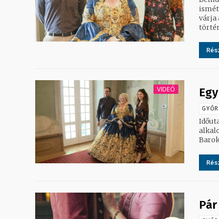
ismét
várja a
történ
Rész
VIDEÓ
Egy
GYŐR
Időut
alkal
Barok
Rész
Pár