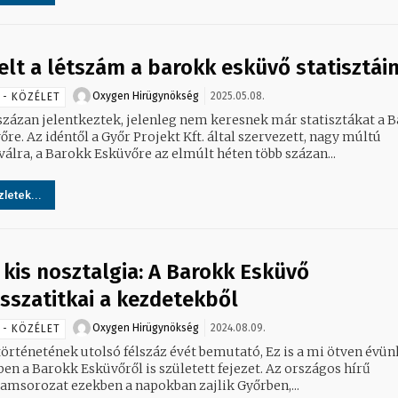
elt a létszám a barokk esküvő statisztái
Oxygen Hirügynökség
2025.05.08.
 - KÖZÉLET
százan jelentkeztek, jelenleg nem keresnek már statisztákat a 
 által szervezett, nagy múltú
válra, a Barokk Esküvőre az elmúlt héten több százan...
letek...
 kis nosztalgia: A Barokk Esküvő
isszatitkai a kezdetekből
Oxygen Hirügynökség
2024.08.09.
 - KÖZÉLET
történetének utolsó félszáz évét bemutató, Ez is a mi ötven évü
ben a Barokk Esküvőről is született fejezet. Az országos hírű
amsorozat ezekben a napokban zajlik Győrben,...