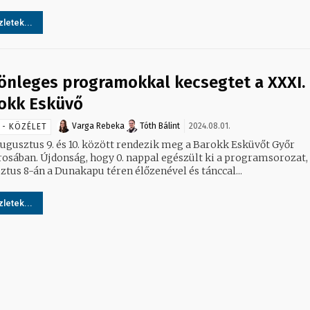
letek...
önleges programokkal kecsegtet a XXXI.
okk Esküvő
Varga Rebeka
Tóth Bálint
2024.08.01.
 - KÖZÉLET
augusztus 9. és 10. között rendezik meg a Barokk Esküvőt Győr
rosában. Újdonság, hogy 0. nappal egészült ki a programsorozat,
ztus 8-án a Dunakapu téren élőzenével és tánccal...
letek...