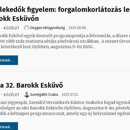
lekedők figyelem: forgalomkorlátozás le
okk Esküvőn
Oxygen Hirügynökség
2025.08.08.
 - KÖZÉLET
okk Eskóvő egyik kiemelt programpontja a felvonulás, a díszes
t több száz statiszta sétája a belvárosi utcákban. A menet útvonala
 következő lesz Győrben, augusztus 9-én 19.00...
letek...
 a 32. Barokk Esküvő
Szentgáthi Csaba
2025.07.23.
 - KÖZÉLET
gazi jegyespár, Szendrő Veronika és Kántor Szabolcs fogad egym
hűséget az idei Barokk Esküvőn Győrben. Augusztus 8-án, pénte
dik a kétnapos programsorozat, amely egy új helyszínnel egészül
letek...