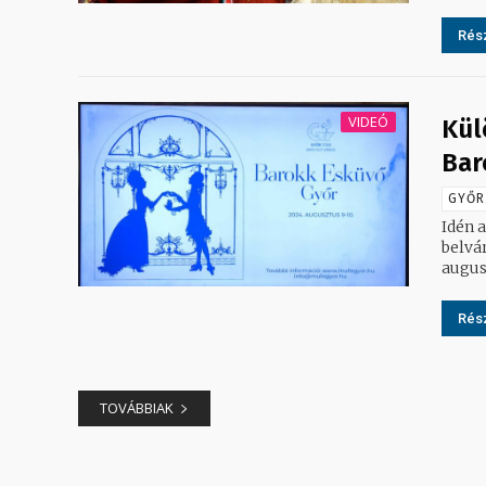
Rész
VIDEÓ
Kül
Bar
GYŐR
Idén 
belvá
augus
Rész
TOVÁBBIAK