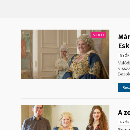
VIDEÓ
Már
Esk
GYŐR
Valód
vissz
Barok
Rész
A z
GYŐR
Bemut