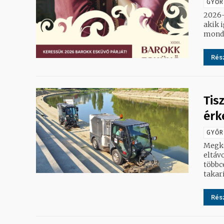
GYŐR
2026-
akik 
Rész
Tis
érk
GYŐR
Megke
eltávo
többc
takarí
Rész