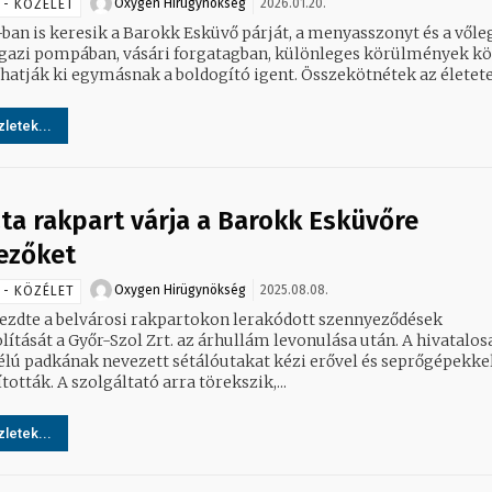
Oxygen Hirügynökség
2026.01.20.
 - KÖZÉLET
ban is keresik a Barokk Esküvő párját, a menyasszonyt és a vőle
igazi pompában, vásári forgatagban, különleges körülmények kö
mondhatják ki egymásnak a boldogító igent. Összekötnétek az é
letek...
zta rakpart várja a Barokk Esküvőre
ezőket
Oxygen Hirügynökség
2025.08.08.
 - KÖZÉLET
zdte a belvárosi rakpartokon lerakódott szennyeződések
lítását a Győr-Szol Zrt. az árhullám levonulása után. A hivatalos
élú padkának nevezett sétálóutakat kézi erővel és seprőgépekke
tották. A szolgáltató arra törekszik,...
letek...