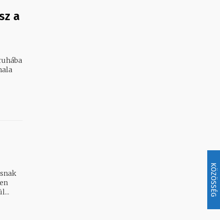
sz a
 ruhába
KÖZÖSSÉG
ásnak
ken
...