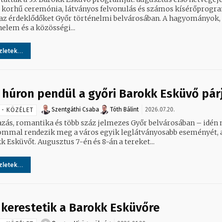
 korhű ceremónia, látványos felvonulás és számos kísérőprogr
z érdeklődőket Győr történelmi belvárosában. A hagyományok, a
elem és a közösségi...
letek...
 húron pendül a győri Barokk Esküvő pár
Szentgáthi Csaba
Tóth Bálint
2026.07.20.
 - KÖZÉLET
azás, romantika és több száz jelmezes Győr belvárosában – idén 
ommal rendezik meg a város egyik leglátványosabb eseményét, 
k Esküvőt. Augusztus 7-én és 8-án a tereket...
letek...
 kerestetik a Barokk Esküvőre