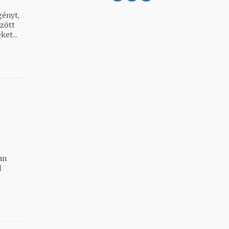
gényt,
zött
leteteket...
an
l