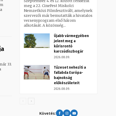
Szeptember 4. és 12. között rendezik
am
meg a 22. CineFest Miskolci
Nemzetközi Filmfesztivált, amelynek
szervezői már bemutatták a hivatalos
versenyprogram első három
alkotását. A közönség...
Újabb vármegyében
jelent meg a
kőrisrontó
ja
karcsúdíszbogár
2026.08.09.
már 33.
Tűzeset nehezíti a
a
fallabda Európa-
bajnokság
előkészületeit
2026.08.09.
Követés: