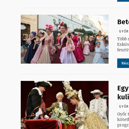
Bet
GYŐR
Több 
Esküvőre. Az idéntől a Győr Projekt Kft.
feszti
Rész
Egy
kul
GYŐR
Győr 
kötet
progr