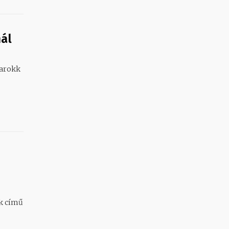
nál
Barokk
nk című