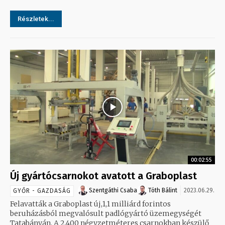
Részletek...
00:02:55
Új gyártócsarnokot avatott a Graboplast
Szentgáthi Csaba
Tóth Bálint
2023.06.29.
GYŐR - GAZDASÁG
Felavatták a Graboplast új,1,1 milliárd forintos
beruházásból megvalósult padlógyártó üzemegységét
Tatabányán. A 2.400 négyzetméteres csarnokban készülő