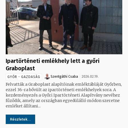
Ipartörténeti emlékhely lett a győri
Graboplast
Szentgáthi Csaba
2026.02.19.
GYŐR - GAZDASÁG
Felvatták a Graboplast alapítóinak emléktábláját Győrben,
ezzel 36-ra bővült az ipartörténeti emlékhelyek sora. A
kezdeményezés a Győri Ipartörténeti Alapítvány nevéhez
fűződik, amely az országban egyedülálló módon szeretne
emléket állítani...
Részletek...