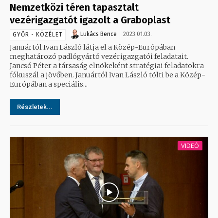
Nemzetközi téren tapasztalt
vezérigazgatót igazolt a Graboplast
Lukács Bence
2023.01.03.
GYŐR - KÖZÉLET
Januártól Ivan László látja el a Közép-Európában
meghatározó padlógyártó vezérigazgatói feladatait.
Jancsó Péter a társaság elnökeként stratégiai feladatokra
fókuszál a jövőben. Januártól Ivan László tölti be a Közép-
Európában a speciális...
Részletek...
VIDEÓ