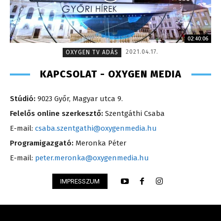
02:40:06
2021.04.17.
OXYGEN TV ADÁS
KAPCSOLAT - OXYGEN MEDIA
Stúdió:
9023 Győr, Magyar utca 9.
Felelős online szerkesztő:
Szentgáthi Csaba
E-mail:
csaba.szentgathi@oxygenmedia.hu
Programigazgató:
Meronka Péter
E-mail:
peter.meronka@oxygenmedia.hu
IMPRESSZUM