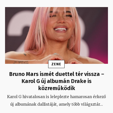
ZENE
Bruno Mars ismét duettel tér vissza –
Karol G új albumán Drake is
közreműködik
Karol G hivatalosan is leleplezte hamarosan érkező
új albumának dallistáját, amely több világsztár
...