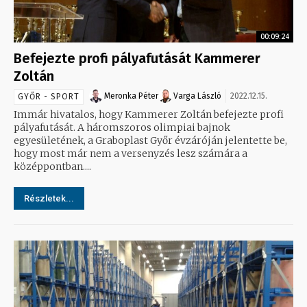
00:09:24
Befejezte profi pályafutását Kammerer
Zoltán
Meronka Péter
Varga László
2022.12.15.
GYŐR - SPORT
Immár hivatalos, hogy Kammerer Zoltán befejezte profi
pályafutását. A háromszoros olimpiai bajnok
egyesületének, a Graboplast Győr évzáróján jelentette be,
hogy most már nem a versenyzés lesz számára a
középpontban....
Részletek...