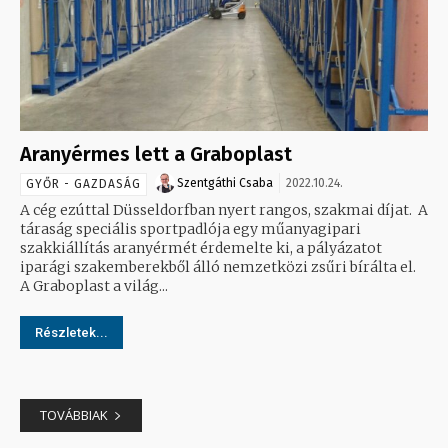
Aranyérmes lett a Graboplast
Szentgáthi Csaba
2022.10.24.
GYŐR - GAZDASÁG
A cég ezúttal Düsseldorfban nyert rangos, szakmai díjat. A
táraság speciális sportpadlója egy műanyagipari
szakkiállítás aranyérmét érdemelte ki, a pályázatot
iparági szakemberekből álló nemzetközi zsűri bírálta el.
A Graboplast a világ...
Részletek...
TOVÁBBIAK