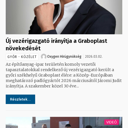
Új vezérigazgató irányítja a Graboplast
növekedését
Oxygen Hirügynökség
2026.03.02.
GYŐR - KÖZÉLET
Az építőanyag-ipar területén komoly vezetői
tapasztalatokkal rendelkező új vezérigazgató került a
győri székhelyű Graboplast élére: a Közép-Európában
meghatározó padlógyártót 2026 márciusától Járomi Judit
irányítja. A szakember közel 30 éve...
Részletek...
VIDEÓ