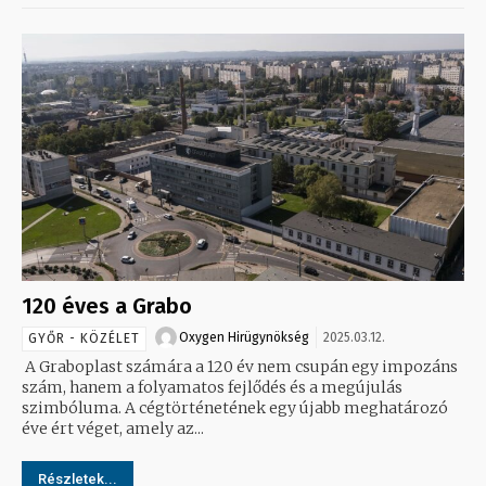
120 éves a Grabo
Oxygen Hirügynökség
2025.03.12.
GYŐR - KÖZÉLET
A Graboplast számára a 120 év nem csupán egy impozáns
szám, hanem a folyamatos fejlődés és a megújulás
szimbóluma. A cégtörténetének egy újabb meghatározó
éve ért véget, amely az...
Részletek...