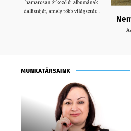
hamarosan érkező új albumának
dallistáját, amely több világsztár
...
Nem
A
MUNKATÁRSAINK