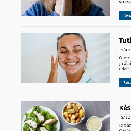
stress
Rész
Tut
NŐI 
Olcsó
próbá
oda! V
Rész
Kés
GASZ
Jó pá
Cézár