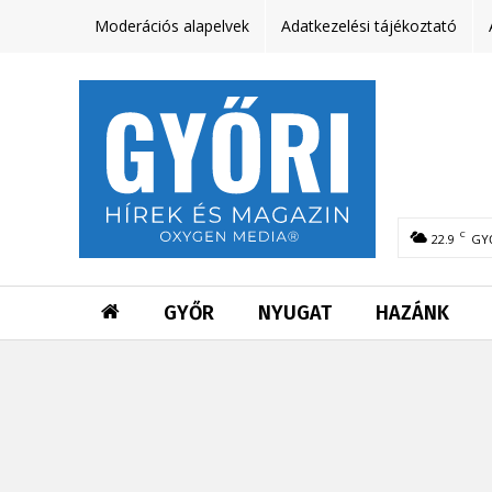
Moderációs alapelvek
Adatkezelési tájékoztató
C
22.9
GY
GYŐR
NYUGAT
HAZÁNK