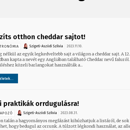
zíts otthon cheddar sajtot!
Szigeti-Aszódi Szilvia
2023.11.10.
TRONÓMIA
 nélkül az egyik legkedveltebb sajt a világon a cheddar sajt. A 12.
dban kapta a nevét egy Angliában található Cheddar nevű faluról.
üléshez közeli barlangokat használták a...
letek...
i praktikák orrdugulásra!
Szigeti-Aszódi Szilvia
2023.08.31.
NAPOZÓ
n talán a hagyományos megfázást kihúzhatjuk a listáról, de sok
het, hogy bedugul az orrunk. A túlzott légkondi használat, az all