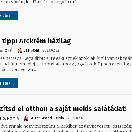
z, orrsövényferdülés és sok egyéb más...
letek...
i tipp! Arckrém házilag
Szél Móni
2023.02.22.
NAPOZÓ
 és hatásos. Legalábbis erre esküsznek azok, akik túl vannak már
n. A bőr nem felejt – mondják a bőrgyógyászok. Éppen ezért figye
édd a környezeti...
letek...
zítsd el otthon a saját mekis salátádat!
Szigeti-Aszódi Szilvia
2023.02.17.
TRONÓMIA
r éve annak, hogy megszűnt a Mekiben az úgynevezett „összeráz
 saláta. A műanyag poharat (ebben volt a saláta) a gyorséttermi 