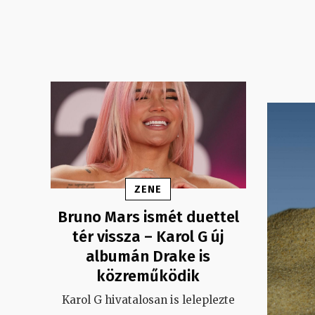
ZENE
Bruno Mars ismét duettel
tér vissza – Karol G új
albumán Drake is
közreműködik
Karol G hivatalosan is leleplezte