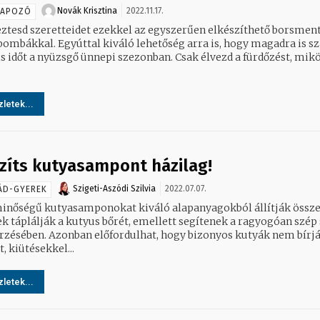
Novák Krisztina
2022.11.17.
NAPOZÓ
ztesd szeretteidet ezekkel az egyszerűen elkészíthető borsmen
bombákkal. Egyúttal kiváló lehetőség arra is, hogy magadra is sz
őt a nyüzsgő ünnepi szezonban. Csak élvezd a fürdőzést, miközben
letek...
zíts kutyasampont házilag!
Szigeti-Aszódi Szilvia
2022.07.07.
ÁD-GYEREK
minőségű kutyasamponokat kiváló alapanyagokból állítják össze
k táplálják a kutyus bőrét, emellett segítenek a ragyogóan szép
zésében. Azonban előfordulhat, hogy bizonyos kutyák nem bírj
, kiütésekkel...
letek...