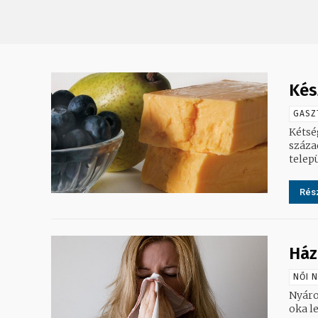
Kés
GASZ
Kétség
száza
telep
Rész
Ház
NŐI 
Nyáro
oka le