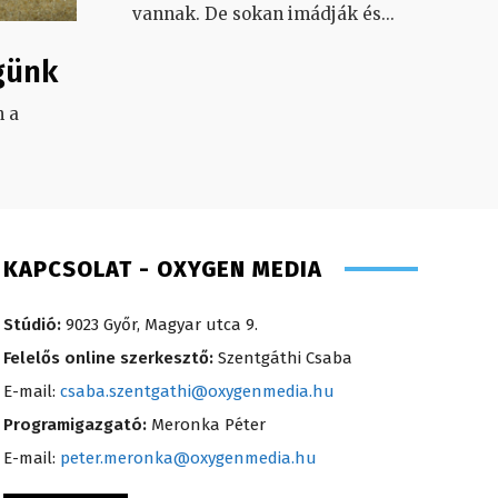
vannak. De sokan imádják és
...
günk
 a
.
KAPCSOLAT - OXYGEN MEDIA
Stúdió:
9023 Győr, Magyar utca 9.
Felelős online szerkesztő:
Szentgáthi Csaba
E-mail:
csaba.szentgathi@oxygenmedia.hu
Programigazgató:
Meronka Péter
E-mail:
peter.meronka@oxygenmedia.hu