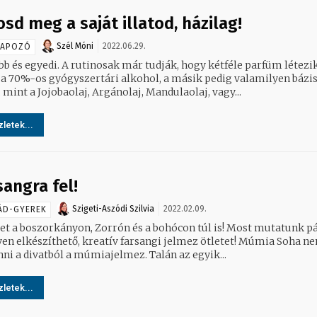
osd meg a saját illatod, házilag!
Szél Móni
2022.06.29.
NAPOZÓ
bb és egyedi. A rutinosak már tudják, hogy kétféle parfüm létezik
 a 70%-os gyógyszertári alkohol, a másik pedig valamilyen bázis
 mint a Jojobaolaj, Argánolaj, Mandulaolaj, vagy...
letek...
sangra fel!
Szigeti-Aszódi Szilvia
2022.02.09.
ÁD-GYEREK
let a boszorkányon, Zorrón és a bohócon túl is! Most mutatunk p
elkészíthető, kreatív farsangi jelmez ötletet! Múmia Soha nem fog
ni a divatból a múmiajelmez. Talán az egyik...
letek...