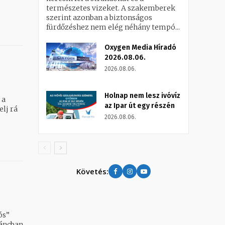
természetes vizeket. A szakemberek
szerint azonban a biztonságos
fürdőzéshez nem elég néhány tempó...
Oxygen Media Híradó
2026.08.06.
2026.08.06.
Holnap nem lesz ivóvíz
 a
az Ipar út egy részén
lj rá
2026.08.06.
Követés:
ós”
láncban