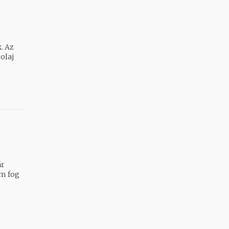
. Az
olaj
ár