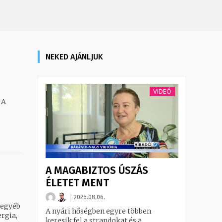
NEKED AJÁNLJUK
VIDEÓ
 A
A MAGABIZTOS ÚSZÁS
ÉLETET MENT
2026.08.06.
 egyéb
A nyári hőségben egyre többen
ergia,
keresik fel a strandokat és a