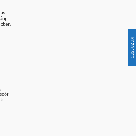
tás
ánj
KÖZÖSSÉG
,
 szőr
ák