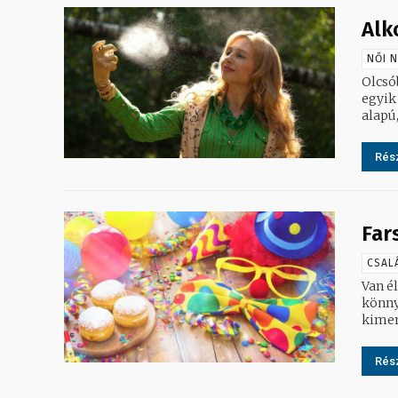
Alk
NŐI 
Olcsó
egyik
alapú,
Rész
Far
CSAL
Van é
könnyen 
kimen
Rész