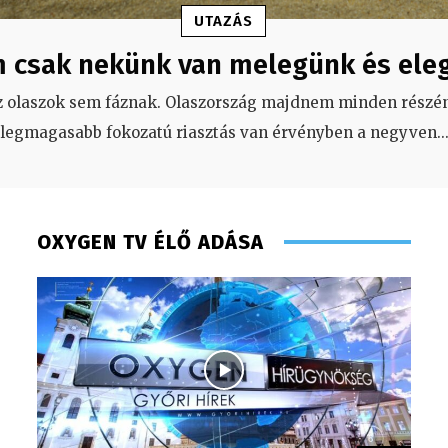
UTAZÁS
 csak nekünk van melegünk és ele
z olaszok sem fáznak. Olaszország majdnem minden részén
legmagasabb fokozatú riasztás van érvényben a negyven
..
OXYGEN TV ÉLŐ ADÁSA