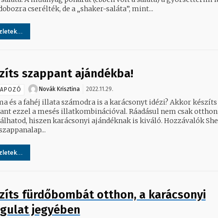
obozra cserélték, de a „shaker-saláta”, mint...
letek...
zíts szappant ajándékba!
Novák Krisztina
2022.11.29.
NAPOZÓ
a és a fahéj illata számodra is a karácsonyt idézi? Akkor készíts
ezzel a mesés illatkombinációval. Ráadásul nem csak otthon
hatod, hiszen karácsonyi ajándéknak is kiváló. Hozzávalók Shea
szappanalap...
letek...
zíts fürdőbombát otthon, a karácsonyi
gulat jegyében