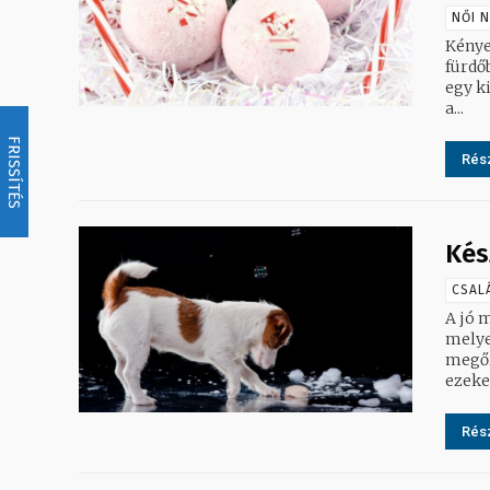
NŐI 
Kénye
fürdő
egy kis id
a...
FRISSÍTÉS
Rész
Kés
CSAL
A jó 
melye
megőr
ezeket
Rész