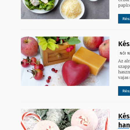
papírd
Rész
Kés
NŐI 
Az alm
szappant 
használ
vajas 
Rész
Kés
han