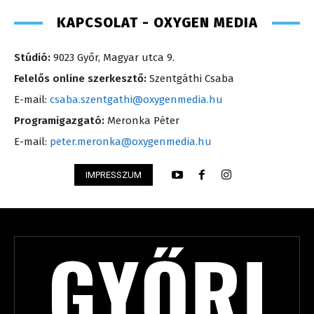
KAPCSOLAT - OXYGEN MEDIA
Stúdió:
9023 Győr, Magyar utca 9.
Felelős online szerkesztő:
Szentgáthi Csaba
E-mail:
csaba.szentgathi@oxygenmedia.hu
Programigazgató:
Meronka Péter
E-mail:
peter.meronka@oxygenmedia.hu
IMPRESSZUM