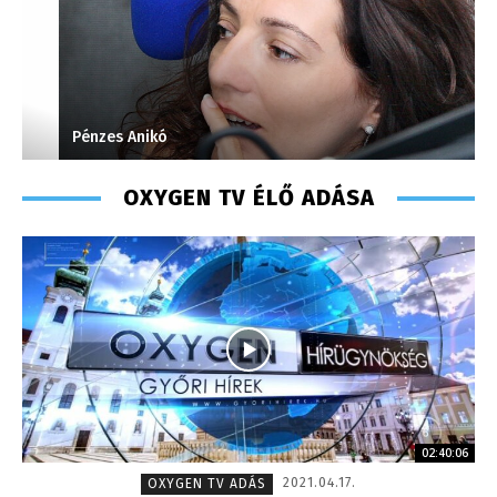
Pénzes Anikó
S
OXYGEN TV ÉLŐ ADÁSA
02:40:06
2021.04.17.
OXYGEN TV ADÁS