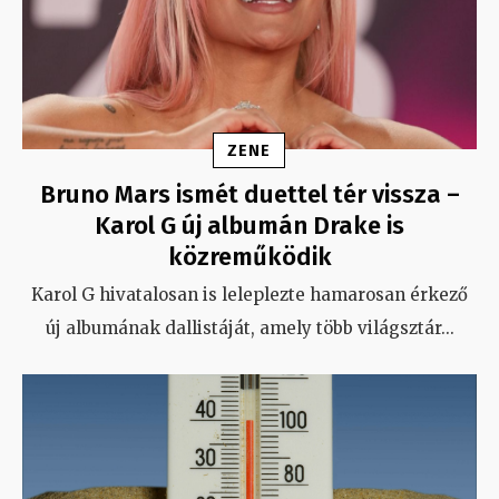
ZENE
Bruno Mars ismét duettel tér vissza –
Karol G új albumán Drake is
közreműködik
Karol G hivatalosan is leleplezte hamarosan érkező
új albumának dallistáját, amely több világsztár
...