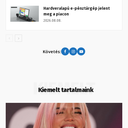
Hardveralapú e-pénztárgép jelent
meg a piacon
2026.08.08.
Követés:
KIEMELT
Kiemelt tartalmaink