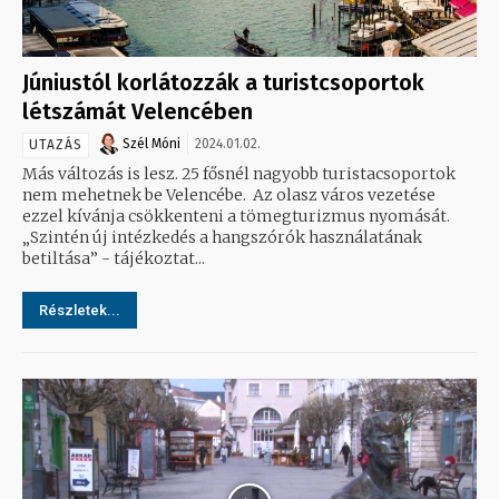
Júniustól korlátozzák a turistcsoportok
létszámát Velencében
Szél Móni
2024.01.02.
UTAZÁS
Más változás is lesz. 25 fősnél nagyobb turistacsoportok
nem mehetnek be Velencébe. Az olasz város vezetése
ezzel kívánja csökkenteni a tömegturizmus nyomását.
„Szintén új intézkedés a hangszórók használatának
betiltása” - tájékoztat...
Részletek...