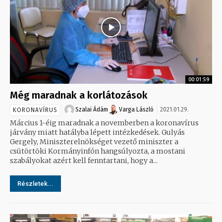
00:01:59
Még maradnak a korlátozások
Szalai Ádám
Varga László
2021.01.29.
KORONAVÍRUS
Március 1-éig maradnak a novemberben a koronavírus
járvány miatt hatályba lépett intézkedések. Gulyás
Gergely, Miniszterelnökséget vezető miniszter a
csütörtöki Kormányinfón hangsúlyozta, a mostani
szabályokat azért kell fenntartani, hogy a...
Részletek...