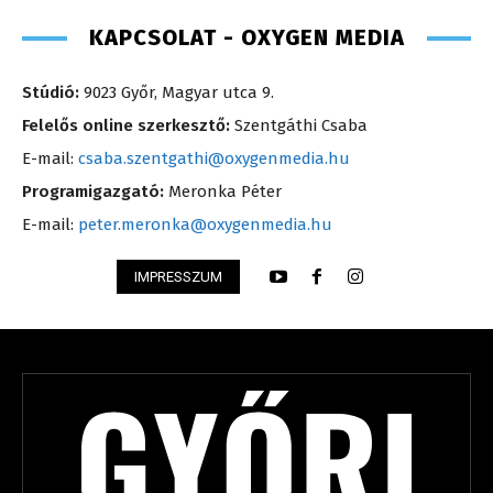
KAPCSOLAT - OXYGEN MEDIA
Stúdió:
9023 Győr, Magyar utca 9.
Felelős online szerkesztő:
Szentgáthi Csaba
E-mail:
csaba.szentgathi@oxygenmedia.hu
Programigazgató:
Meronka Péter
E-mail:
peter.meronka@oxygenmedia.hu
IMPRESSZUM