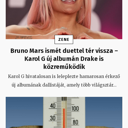
ZENE
Bruno Mars ismét duettel tér vissza –
Karol G új albumán Drake is
közreműködik
Karol G hivatalosan is leleplezte hamarosan érkező
új albumának dallistáját, amely több világsztár
...