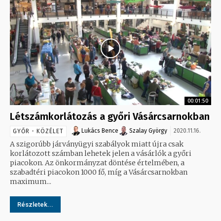
00:01:50
Létszámkorlátozás a győri Vásárcsarnokban
Lukács Bence
Szalay György
2020.11.16.
GYŐR - KÖZÉLET
A szigorúbb járványügyi szabályok miatt újra csak
korlátozott számban lehetek jelen a vásárlók a győri
piacokon. Az önkormányzat döntése értelmében, a
szabadtéri piacokon 1000 fő, míg a Vásárcsarnokban
maximum...
Részletek...