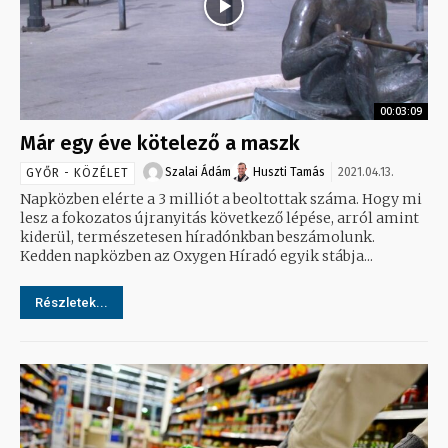
00:03:09
Már egy éve kötelező a maszk
Szalai Ádám
Huszti Tamás
2021.04.13.
GYŐR - KÖZÉLET
Napközben elérte a 3 milliót a beoltottak száma. Hogy mi
lesz a fokozatos újranyitás következő lépése, arról amint
kiderül, természetesen híradónkban beszámolunk.
Kedden napközben az Oxygen Híradó egyik stábja...
Részletek...