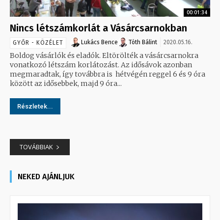
00:01:34
Nincs létszámkorlát a Vásárcsarnokban
Lukács Bence
Tóth Bálint
2020.05.16.
GYŐR - KÖZÉLET
Boldog vásárlók és eladók. Eltörölték a vásárcsarnokra
vonatkozó létszám korlátozást. Az idősávok azonban
megmaradtak, így továbbra is hétvégén reggel 6 és 9 óra
között az idősebbek, majd 9 óra...
Részletek...
TOVÁBBIAK
NEKED AJÁNLJUK