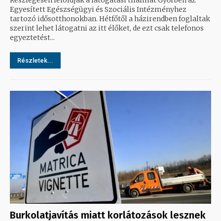
Részlegesen feloldják a látogatási tilalmat Győrben az
Egyesített Egészségügyi és Szociális Intézményhez
tartozó idősotthonokban. Hétfőtől a házirendben foglaltak
szerint lehet látogatni az itt élőket, de ezt csak telefonos
egyeztetést...
Részletek...
Burkolatjavítás miatt korlátozások lesznek