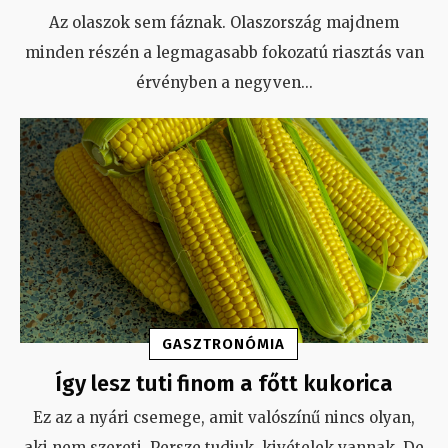
Az olaszok sem fáznak. Olaszország majdnem
minden részén a legmagasabb fokozatú riasztás van
érvényben a negyven
...
GASZTRONÓMIA
Így lesz tuti finom a főtt kukorica
Ez az a nyári csemege, amit valószínű nincs olyan,
aki nem szereti. Persze tudjuk, kivételek vannak. De