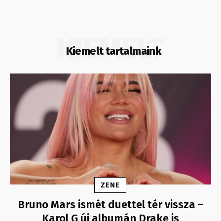
KIEMELT
Kiemelt tartalmaink
ZENE
Bruno Mars ismét duettel tér vissza –
Karol G új albumán Drake is