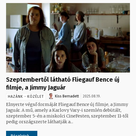
Szeptembertől látható Fliegauf Bence új
filmje, a Jimmy Jaguár
Kiss Bernadett
2025.08.19.
HAZÁNK - KÖZÉLET
Elnyerte végső formáját Fliegauf Bence új filmje, a Jimmy
Jaguár. A mű, amely a Karlovy Vary-i szemlén debütált,
szeptember 5-én a miskolci CineFesten, szeptember 11-től
pedig országszerte láthatják a...
Részletek...