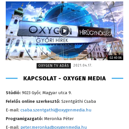
02:40:06
2021.04.17.
OXYGEN TV ADÁS
KAPCSOLAT - OXYGEN MEDIA
Stúdió:
9023 Győr, Magyar utca 9.
Felelős online szerkesztő:
Szentgáthi Csaba
E-mail:
csaba.szentgathi@oxygenmedia.hu
Programigazgató:
Meronka Péter
E-mail:
peter.meronka@oxygenmedia.hu