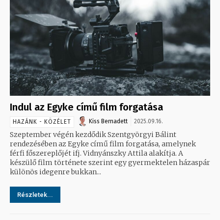
Indul az Egyke című film forgatása
Kiss Bernadett
2025.09.16.
HAZÁNK - KÖZÉLET
Szeptember végén kezdődik Szentgyörgyi Bálint
rendezésében az Egyke című film forgatása, amelynek
férfi főszereplőjét ifj. Vidnyánszky Attila alakítja. A
készülő film története szerint egy gyermektelen házaspár
különös idegenre bukkan...
Részletek...