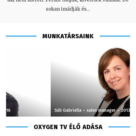
sokan imádják és
...
MUNKATÁRSAINK
Süli Gabriella – sales manager – 2013
T
OXYGEN TV ÉLŐ ADÁSA