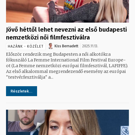
Jövő héttől lehet nevezni az első budapesti
nemzetközi női filmfesztiválra
Kiss Bernadett
2025.11.13.
HAZÁNK - KÖZÉLET
Először rendezik meg Budapesten a női alkotókra
fókuszáló La Femme International Film Festival Europe-
ot (La Femme nemzetközi európai filmfesztivál, LAFIFFE).
Az első alkalommal megrendezendő esemény az európai
"testvérfesztiválja" a...
Részletek...