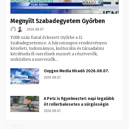
Megnyílt Szabadegyetem Győrben
2026.08.07.
Több száz fiatal érkezett Győrbe a 11.
Szabadegyetemre. A háromnapos rendezvényen
közéleti, tudományos, kulturális és társadalmi
kérdésekről cserélnek eszmét a résztvevők,
miközben a szervezők...
Oxygen Media Híradó 2026.08.07.
2026.08.07.
A Petz is figyelmeztet: napi legalább
öt rollerbalesetes a sürgősségin
2026.08.07.