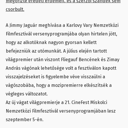
megőrizte eredeti érdemeit, és a szerzői szándék sem
csorbult.
A Jimmy Jaguár meghívása a Karlovy Vary Nemzetközi
Filmfesztivál versenyprogramjába olyan hirtelen jött,
hogy az alkotóknak nagyon gyorsan kellett
befejezniük az utómunkát. A július elején tartott
világpremier után viszont Fliegauf Bencének és Zimay
András vágónak lehetősége volt a fesztiválon kapott
visszajelzéseket is figyelembe véve visszaülni a
vágószobába, hogy a mozipremierre elkészítsék a
végleges változatot.
Az új vágat világpremierje a 21. CineFest Miskolci
Nemzetközi Filmfesztivál versenyprogramjában lesz
szeptember 5-én.