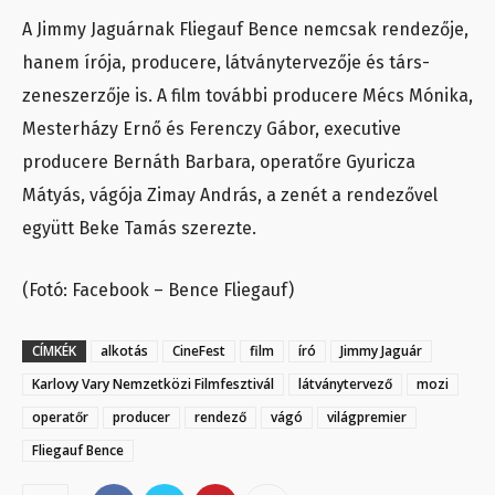
A Jimmy Jaguárnak Fliegauf Bence nemcsak rendezője,
hanem írója, producere, látványtervezője és társ-
zeneszerzője is. A film további producere Mécs Mónika,
Mesterházy Ernő és Ferenczy Gábor, executive
producere Bernáth Barbara, operatőre Gyuricza
Mátyás, vágója Zimay András, a zenét a rendezővel
együtt Beke Tamás szerezte.
(Fotó: Facebook – Bence Fliegauf)
CÍMKÉK
alkotás
CineFest
film
író
Jimmy Jaguár
Karlovy Vary Nemzetközi Filmfesztivál
látványtervező
mozi
operatőr
producer
rendező
vágó
világpremier
Fliegauf Bence