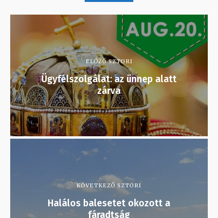
ELŐZŐ SZTORI
Ügyfélszolgálat: az ünnep alatt
zárva
KÖVETKEZŐ SZTORI
Halálos balesetet okozott a
fáradtság