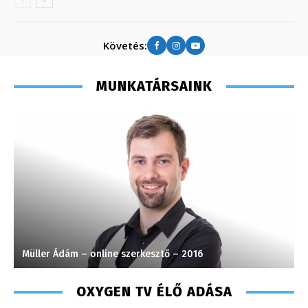
Követés:
MUNKATÁRSAINK
Müller Ádám – online szerkesztő – 2016
T
OXYGEN TV ÉLŐ ADÁSA