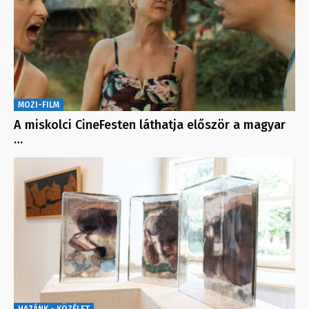
MOZI-FILM
A miskolci CineFesten láthatja először a magyar
…