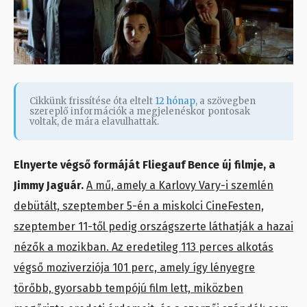
Cikkünk frissítése óta eltelt
12 hónap
, a szövegben
szereplő információk a megjelenéskor pontosak
voltak, de mára elavulhattak.
Elnyerte végső formáját Fliegauf Bence új filmje, a
Jimmy Jaguár.
A mű, amely a Karlovy Vary-i szemlén
debütált, szeptember 5-én a miskolci CineFesten,
szeptember 11-től pedig országszerte láthatják a hazai
nézők a mozikban. Az eredetileg 113 perces alkotás
végső moziverziója 101 perc, amely így lényegre
törőbb, gyorsabb tempójú film lett, miközben