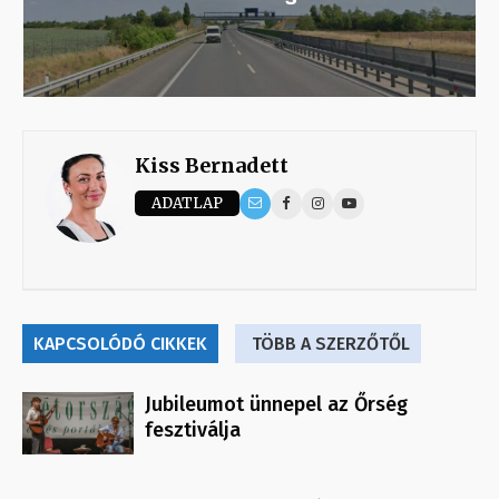
Kiss Bernadett
ADATLAP
KAPCSOLÓDÓ CIKKEK
TÖBB A SZERZŐTŐL
Jubileumot ünnepel az Őrség
fesztiválja