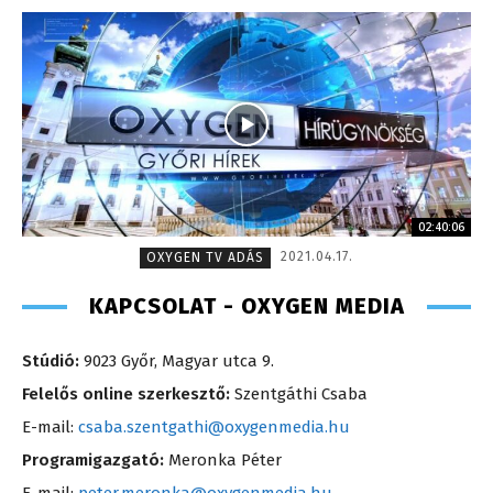
02:40:06
2021.04.17.
OXYGEN TV ADÁS
KAPCSOLAT - OXYGEN MEDIA
Stúdió:
9023 Győr, Magyar utca 9.
Felelős online szerkesztő:
Szentgáthi Csaba
E-mail:
csaba.szentgathi@oxygenmedia.hu
Programigazgató:
Meronka Péter